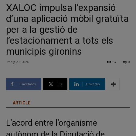
XALOC impulsa l’expansió
d’una aplicació mòbil gratuïta
per a la gestió de
l’estacionament a tots els
municipis gironins
maig 29, 2026
57
0
Facebook
X
Linkedin
ARTICLE
L’acord entre l’organisme
autònom de la Diputació de