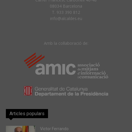
08034 Barcelona
T. 933 390 812
info@alcaldes.eu
Amb la col·laboració de:
Articles populars
Victor Ferrando