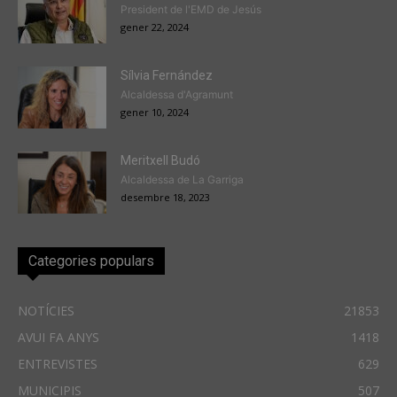
President de l'EMD de Jesús
gener 22, 2024
Sílvia Fernández
Alcaldessa d'Agramunt
gener 10, 2024
Meritxell Budó
Alcaldessa de La Garriga
desembre 18, 2023
Categories populars
NOTÍCIES
21853
AVUI FA ANYS
1418
ENTREVISTES
629
MUNICIPIS
507