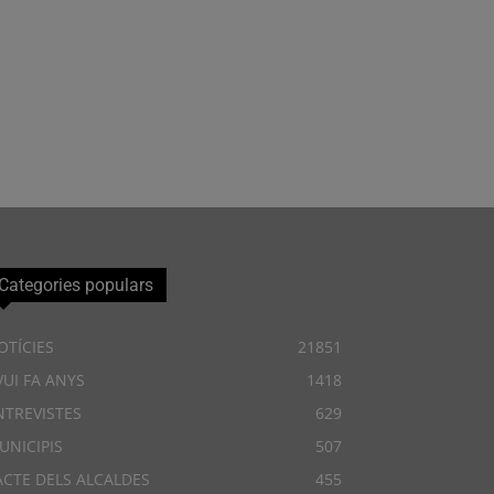
Categories populars
OTÍCIES
21851
VUI FA ANYS
1418
NTREVISTES
629
UNICIPIS
507
ACTE DELS ALCALDES
455