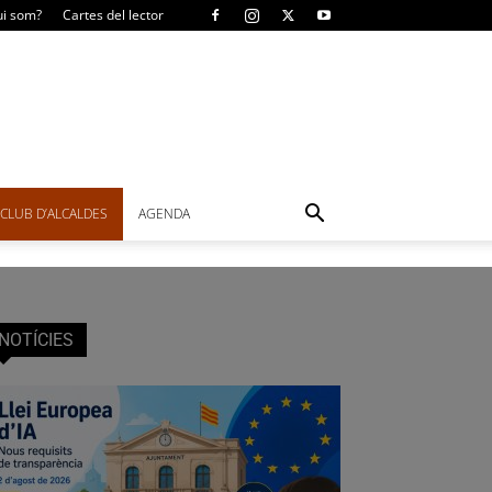
i som?
Cartes del lector
CLUB D’ALCALDES
AGENDA
NOTÍCIES