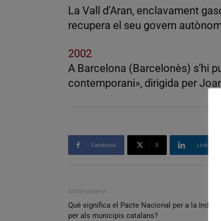
La Vall d’Aran, enclavament gas
recupera el seu govern autònom
2002
A Barcelona (Barcelonès) s’hi pu
contemporani», dirigida per Joa
Facebook
X
Linkedin
Article anterior
Què significa el Pacte Nacional per a la Indúst
per als municipis catalans?