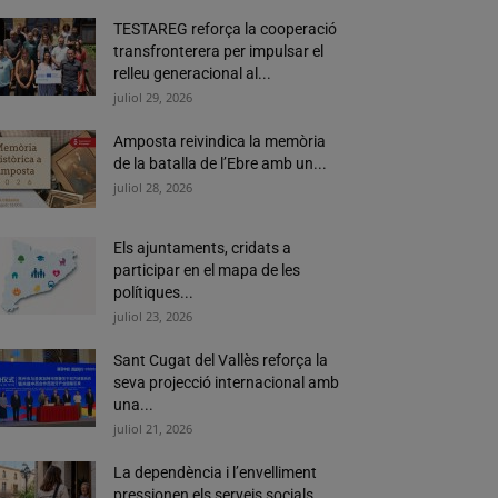
TESTAREG reforça la cooperació
transfronterera per impulsar el
relleu generacional al...
juliol 29, 2026
Amposta reivindica la memòria
de la batalla de l’Ebre amb un...
juliol 28, 2026
Els ajuntaments, cridats a
participar en el mapa de les
polítiques...
juliol 23, 2026
Sant Cugat del Vallès reforça la
seva projecció internacional amb
una...
juliol 21, 2026
La dependència i l’envelliment
pressionen els serveis socials