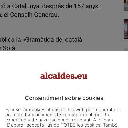
có a Catalunya, després de 157 anys,
: el Conselh Generau.
blica la «Gramàtica del català
n Solà.
Email
WhatsApp
Consentiment sobre cookies
Fem servir cookies al nostre lloc web per a garantir el
Article següent
correcte funcionament de la mateixa i oferir-li la
ria
La reindustrialització també es juga als
experiència de navegació més rellevant. Al clicar a
"D'acord" accepta l'ús de TOTES les cookies. També
ajuntaments