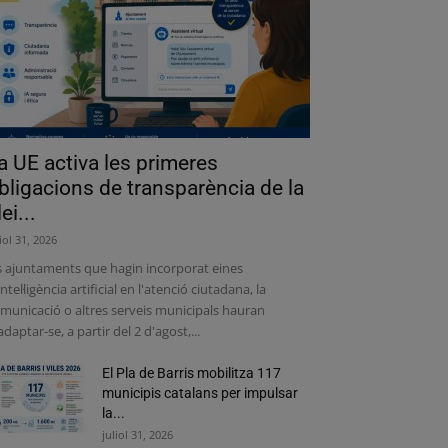
a UE activa les primeres
bligacions de transparència de la
lei...
liol 31, 2026
s ajuntaments que hagin incorporat eines
intel·ligència artificial en l'atenció ciutadana, la
municació o altres serveis municipals hauran
adaptar-se, a partir del 2 d'agost,...
El Pla de Barris mobilitza 117
municipis catalans per impulsar
la...
juliol 31, 2026