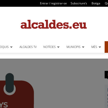
Entrar / registrar-se
Subscriure’s
Botiga
Qu
LOQUIS
ALCALDES TV
NOTÍCIES
MUNICIPIS
MÉS
Alcaldes