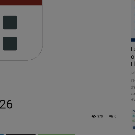
L
o
L
ju
El
d'
co
026
d'
970
0