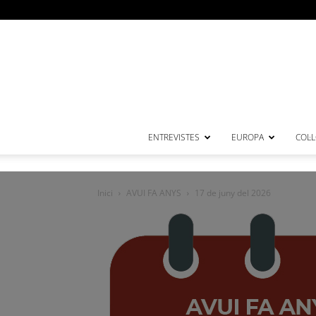
ENTREVISTES
EUROPA
COL·
Inici
AVUI FA ANYS
17 de juny del 2026