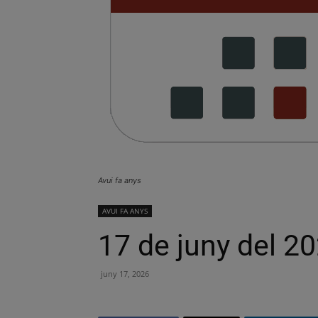
Avui fa anys
AVUI FA ANYS
17 de juny del 2
juny 17, 2026