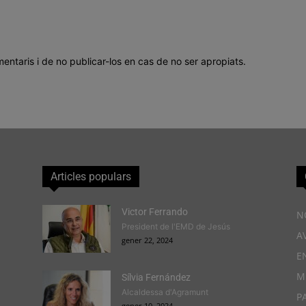
mentaris i de no publicar-los en cas de no ser apropiats.
Articles populars
Victor Ferrando
N
President de l'EMD de Jesús
A
gener 22, 2024
E
M
Sílvia Fernández
Alcaldessa d'Agramunt
P
gener 10, 2024