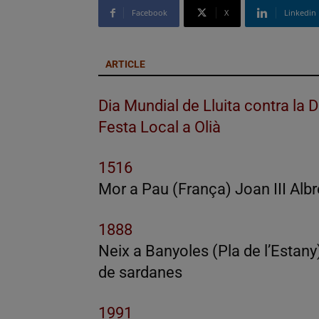
Facebook
X
Linkedin
ARTICLE
Dia Mundial de Lluita contra la D
Festa Local a Olià
1516
Mor a Pau (França) Joan III Albre
1888
Neix a Banyoles (Pla de l’Estan
de sardanes
1991