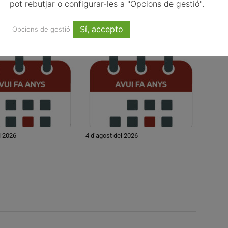
pot rebutjar o configurar-les a "Opcions de gestió".
Sí, accepto
Opcions de gestió
l 2026
4 d’agost del 2026