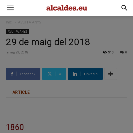
Inici
AVUI FA ANYS
AVUI FA ANYS
29 de maig del 2018
maig 29, 2018
910
0
Facebook
X
Linkedin
ARTICLE
1860