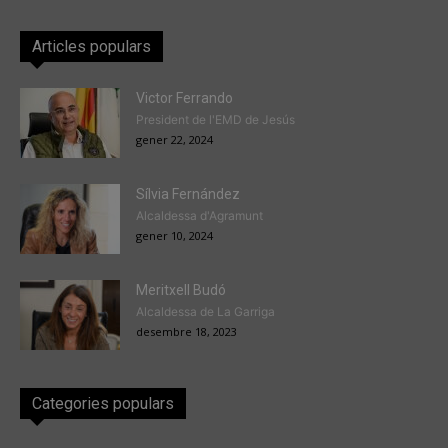
Articles populars
Victor Ferrando
President de l'EMD de Jesús
gener 22, 2024
Sílvia Fernández
Alcaldessa d'Agramunt
gener 10, 2024
Meritxell Budó
Alcaldessa de La Garriga
desembre 18, 2023
Categories populars