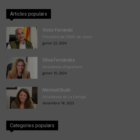
Articles populars
Victor Ferrando
President de l'EMD de Jesús
gener 22, 2024
Sílvia Fernández
Alcaldessa d'Agramunt
gener 10, 2024
Meritxell Budó
Alcaldessa de La Garriga
desembre 18, 2023
Categories populars