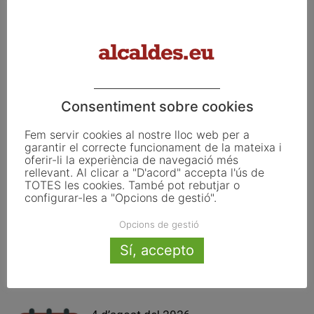
Article anterior
Article següent
Les quatre diputacions
L’AMB impulsa la renovació del
acorden associar-se a l’AMTU
pacte metropolità pel dret al
per treballar en la millora de la
temps per consolidar una
mobilitat sostenible al territori
metròpolis més saludable,
igualitària i sostenible
Consentiment sobre cookies
Fem servir cookies al nostre lloc web per a
Articles relacionats
garantir el correcte funcionament de la mateixa i
oferir-li la experiència de navegació més
rellevant. Al clicar a "D'acord" accepta l'ús de
6 d’agost del 2026
TOTES les cookies. També pot rebutjar o
configurar-les a "Opcions de gestió".
Opcions de gestió
5 d’agost del 2026
Sí, accepto