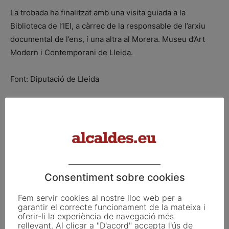
La trobada ha finalitzat amb una visita guiada a la
Biblioteca de l’IEI, a càrrec de la responsable de l’arxiu
documental de l’ens, i una altra al Morera. Museu d’Art
Modern i Contemporani de Lleida.
Font: Diputació de Lleida
ETIQUETES
AMTU
diputacions
IEI
Joan Serra
Joan Talarn
Juan Manuel Segovia
lluïsa moret
Miquel Noguer
mobilitat sostenible
Noemí Llauradó
Consentiment sobre cookies
Facebook
X
Linkedin
Fem servir cookies al nostre lloc web per a
garantir el correcte funcionament de la mateixa i
oferir-li la experiència de navegació més
rellevant. Al clicar a "D'acord" accepta l'ús de