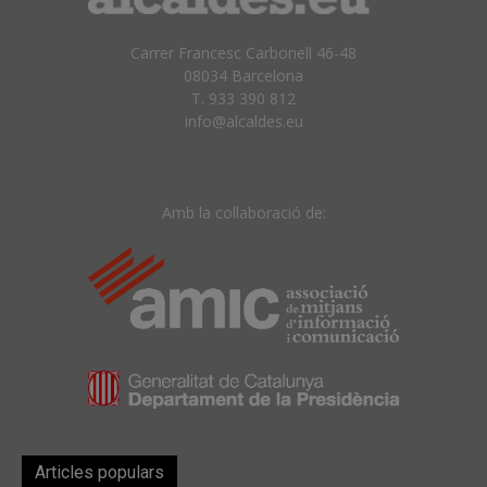
Carrer Francesc Carbonell 46-48
08034 Barcelona
T. 933 390 812
info@alcaldes.eu
Amb la col·laboració de:
Articles populars