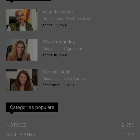
Victor Ferrando
President de l'EMD de Jesús
gener 22, 2024
Sílvia Fernández
Alcaldessa d'Agramunt
gener 10, 2024
Meritxell Budó
Alcaldessa de La Garriga
desembre 18, 2023
Categories populars
NOTÍCIES
21853
AVUI FA ANYS
1418