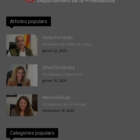
Articles populars
Victor Ferrando
President de l'EMD de Jesús
gener 22, 2024
Sílvia Fernández
Alcaldessa d'Agramunt
gener 10, 2024
Meritxell Budó
Alcaldessa de La Garriga
desembre 18, 2023
Categories populars