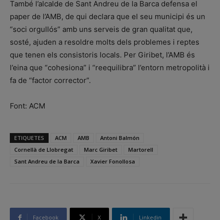
També l’alcalde de Sant Andreu de la Barca defensa el
paper de l’AMB, de qui declara que el seu municipi és un
“soci orgullós” amb uns serveis de gran qualitat que,
sosté, ajuden a resoldre molts dels problemes i reptes
que tenen els consistoris locals. Per Giribet, l’AMB és
l’eina que “cohesiona” i “reequilibra” l’entorn metropolità i
fa de “factor corrector”.
Font: ACM
ETIQUETES
ACM
AMB
Antoni Balmón
Cornellà de Llobregat
Marc Giribet
Martorell
Sant Andreu de la Barca
Xavier Fonollosa
Facebook
X
Linkedin