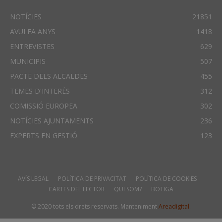
NOTÍCIES
21851
AVUI FA ANYS
1418
ENTREVISTES
629
MUNICIPIS
507
PACTE DELS ALCALDES
455
TEMES D'INTERÈS
312
COMISSIÓ EUROPEA
302
NOTÍCIES AJUNTAMENTS
236
EXPERTS EN GESTIÓ
123
AVÍS LEGAL
POLÍTICA DE PRIVACITAT
POLÍTICA DE COOKIES
CARTES DEL LECTOR
QUI SOM?
BOTIGA
© 2020 tots els drets reservats. Manteniment
Areadigital.