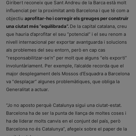
Giribert reconeix que Sant Andreu de la Barca està molt
influenciat per la proximitat amb Barcelona i que té com a
objectiu
aprofitar-ho i corregir els greuges per construir
una ciutat més “equilibrada”.
De la capital catalana, creu
que hauria d’aprofitar el seu “potencial” i el seu renom a
nivell internacional per exportar avantguarda i solucions
als problemes del seu entorn, però en cap cas
“responsabilitzar-se’n” per molt que alguns “els exporti”
involuntàriament. Per exemple, l’alcalde recorda que el
major desplegament dels Mossos d’Esquadra a Barcelona
va “desplaçar” algunes problemàtiques, que obliga la
Generalitat a actuar.
“Jo no aposto perquè Catalunya sigui una ciutat-estat.
Barcelona ha de ser la punta de llança de moltes coses i
ha de liderar molts canvis en el conjunt del país, però
Barcelona no és Catalunya”, afegeix sobre el paper de la