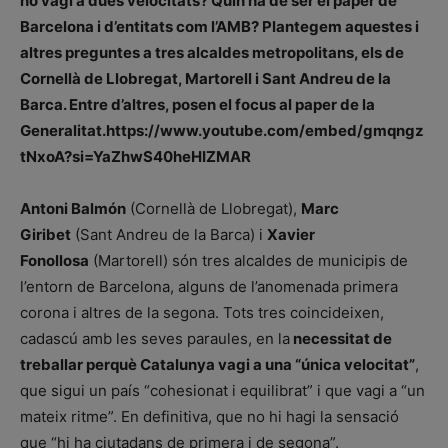
no vagi a dues velocitats? Quin ha de ser el paper de
Barcelona i d’entitats com l’AMB? Plantegem aquestes i
altres preguntes a tres alcaldes metropolitans, els de
Cornellà de Llobregat, Martorell i Sant Andreu de la
Barca. Entre d’altres, posen el focus al paper de la
Generalitat.
https://www.youtube.com/embed/gmqngz
tNxoA?si=YaZhwS40heHIZMAR
Antoni Balmón
(Cornellà de Llobregat),
Marc
Giribet
(Sant Andreu de la Barca) i
Xavier
Fonollosa
(Martorell) són tres alcaldes de municipis de
l’entorn de Barcelona, alguns de l’anomenada primera
corona i altres de la segona. Tots tres coincideixen,
cadascú amb les seves paraules, en la
necessitat de
treballar perquè Catalunya vagi a una “única velocitat”
,
que sigui un país “cohesionat i equilibrat” i que vagi a “un
mateix ritme”. En definitiva, que no hi hagi la sensació
que “hi ha ciutadans de primera i de segona”.