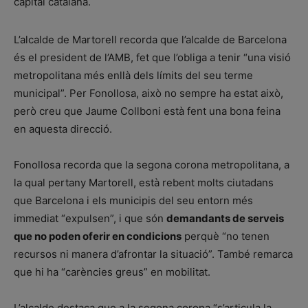
capital catalana.
L’alcalde de Martorell recorda que l’alcalde de Barcelona
és el president de l’AMB, fet que l’obliga a tenir “una visió
metropolitana més enllà dels límits del seu terme
municipal”. Per Fonollosa, això no sempre ha estat això,
però creu que Jaume Collboni està fent una bona feina
en aquesta direcció.
Fonollosa recorda que la segona corona metropolitana, a
la qual pertany Martorell, està rebent molts ciutadans
que Barcelona i els municipis del seu entorn més
immediat “expulsen”, i que són
demandants de serveis
que no poden oferir en condicions
perquè “no tenen
recursos ni manera d’afrontar la situació”. També remarca
que hi ha “carències greus” en mobilitat.
L’alcalde destaca que a la segona corona “s’articula la