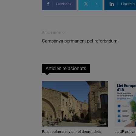
Facebook
X
Linkedin
Article anterior
Campanya permanent pel referèndum
Articles relacionats
Pals reclama revisar el decret dels
La UE activa