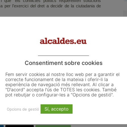
i que “els conflictes polítics requereixen solucions
sa per l’exercici del dret a decidir de la ciutadania de
la conculcació de drets civils i les mesures d’àmbit
stitucions i a l’autogovern del poble de Catalunya”. En la
ls dutes a terme per forces policials en el dia d’ahir són
immediat de les detencions i la immediata posada en
.
r i complir amb la feina, els treballadors públics hagin
Consentiment sobre cookies
er la presència i actuació de forces policials armades”,
Fem servir cookies al nostre lloc web per a garantir el
correcte funcionament de la mateixa i oferir-li la
experiència de navegació més rellevant. Al clicar a
"D'acord" accepta l'ús de TOTES les cookies. També
pot rebutjar o configurar-les a "Opcions de gestió".
ens
institucions catalanes
rebuig
Sindicats
Sí, accepto
Opcions de gestió