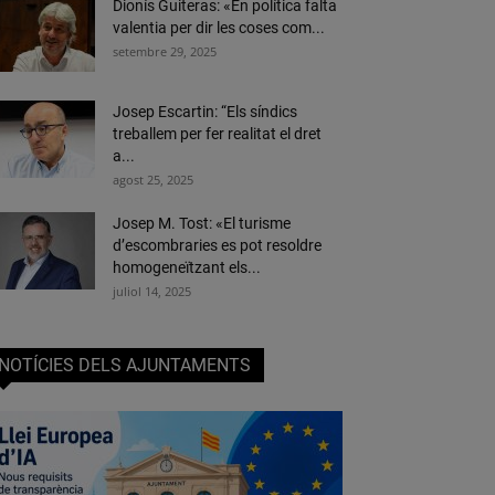
Dionís Guiteras: «En política falta
valentia per dir les coses com...
setembre 29, 2025
Josep Escartin: “Els síndics
treballem per fer realitat el dret
a...
agost 25, 2025
Josep M. Tost: «El turisme
d’escombraries es pot resoldre
homogeneïtzant els...
juliol 14, 2025
NOTÍCIES DELS AJUNTAMENTS