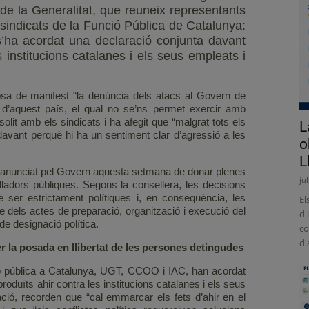
 de la Generalitat, que reuneix representants
s sindicats de la Funció Pública de Catalunya:
ha acordat una declaració conjunta davant
s institucions catalanes i els seus empleats i
sa de manifest “la denúncia dels atacs al Govern de
r d’aquest país, el qual no se’ns permet exercir amb
solit amb els sindicats i ha afegit que “malgrat tots els
L
davant perquè hi ha un sentiment clar d’agressió a les
o
L
 anunciat pel Govern aquesta setmana de donar plenes
ju
alladors públiques. Segons la consellera, les decisions
ser estrictament polítiques i, en conseqüència, les
El
e dels actes de preparació, organització i execució del
d'
de designació política.
co
d'
r la posada en llibertat de les persones detingudes
ció pública a Catalunya, UGT, CCOO i IAC, han acordat
roduïts ahir contra les institucions catalanes i els seus
ció, recorden que “cal emmarcar els fets d’ahir en el