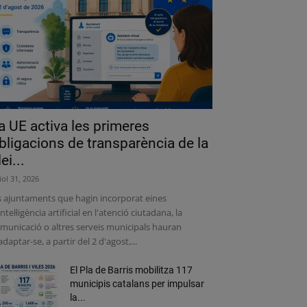
a UE activa les primeres
bligacions de transparència de la
lei...
liol 31, 2026
s ajuntaments que hagin incorporat eines
intel·ligència artificial en l'atenció ciutadana, la
municació o altres serveis municipals hauran
adaptar-se, a partir del 2 d'agost,...
El Pla de Barris mobilitza 117
municipis catalans per impulsar
la...