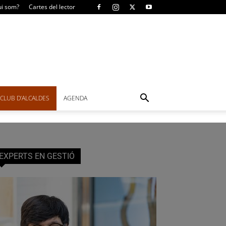
i som?
Cartes del lector
CLUB D’ALCALDES
AGENDA
EXPERTS EN GESTIÓ