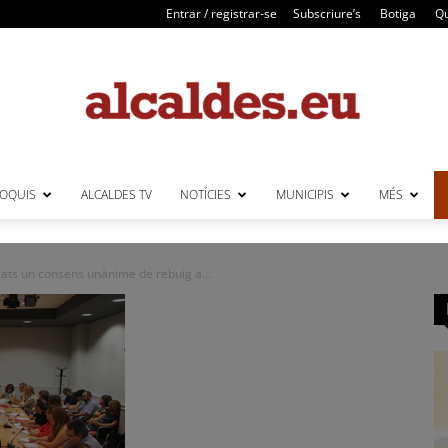
Entrar / registrar-se
Subscriure’s
Botiga
Qu
LOQUIS
ALCALDES TV
NOTÍCIES
MUNICIPIS
MÉS
Alcaldes
cats un consens unànime de rebuig a...