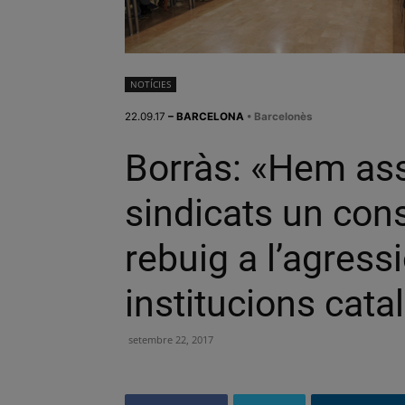
NOTÍCIES
22.09.17
– BARCELONA
• Barcelonès
Borràs: «Hem ass
sindicats un co
rebuig a l’agressi
institucions cata
setembre 22, 2017