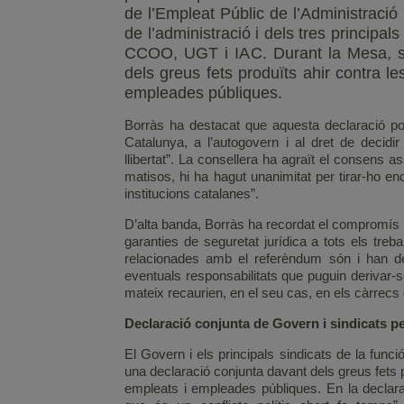
de l’Empleat Públic de l’Administració
de l’administració i dels tres principal
CCOO, UGT i IAC. Durant la Mesa, s’
dels greus fets produïts ahir contra le
empleades públiques.
Borràs ha destacat que aquesta declaració po
Catalunya, a l’autogovern i al dret de decidi
llibertat”. La consellera ha agraït el consens as
matisos, hi ha hagut unanimitat per tirar-ho en
institucions catalanes”.
D’alta banda, Borràs ha recordat el compromís
garanties de seguretat jurídica a tots els treb
relacionades amb el referèndum són i han de 
eventuals responsabilitats que puguin derivar-s
mateix recaurien, en el seu cas, en els càrrecs 
Declaració conjunta de Govern i sindicats pe
El Govern i els principals sindicats de la fun
una declaració conjunta davant dels greus fets p
empleats i empleades públiques. En la declara