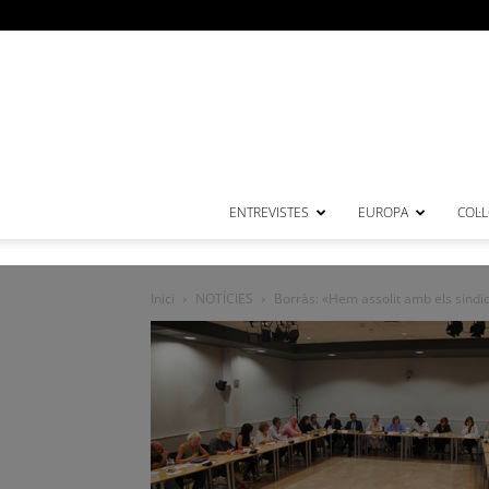
ENTREVISTES
EUROPA
COL·
Inici
NOTÍCIES
Borràs: «Hem assolit amb els sindi