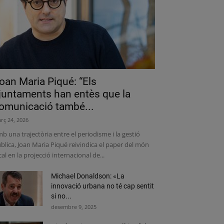
oan Maria Piqué: “Els
juntaments han entès que la
omunicació també...
rç 24, 2026
b una trajectòria entre el periodisme i la gestió
blica, Joan Maria Piqué reivindica el paper del món
cal en la projecció internacional de...
Michael Donaldson: «La
innovació urbana no té cap sentit
si no...
desembre 9, 2025