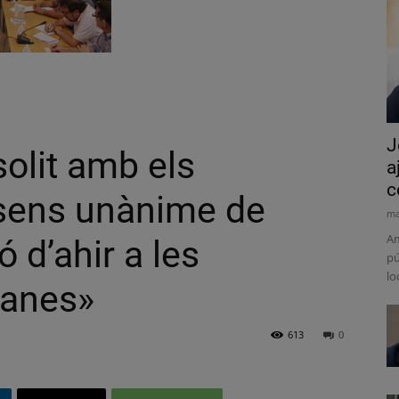
J
olit amb els
a
c
nsens unànime de
ma
Am
ó d’ahir a les
pú
lo
lanes»
613
0