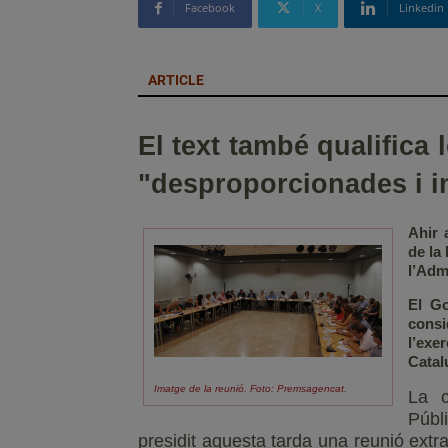
Facebook
X
Linkedin
ARTICLE
El text també qualifica 
"desproporcionades i in
Ahir 
de la
l’Adm
El Go
cons
l’ex
Catal
Imatge de la reunió. Foto: Premsagencat.
La c
Públ
presidit aquesta tarda una reunió ext