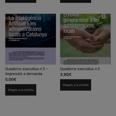
Quaderns executius n.5 –
Quaderns executius n.9
Impressió a demanda
3,90
€
5,00
€
Afegeix a la cistella
Afegeix a la cistella