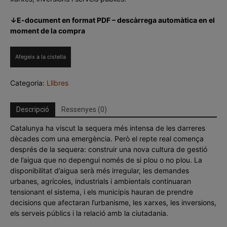
↓E-document en format PDF – descàrrega automàtica en el
moment de la compra
quantitat
Afegeix a la cistella
de
Quaderns
Categoria:
Llibres
executius
n.21
Descripció
Ressenyes (0)
Catalunya ha viscut la sequera més intensa de les darreres
dècades com una emergència. Però el repte real comença
després de la sequera: construir una nova cultura de gestió
de l’aigua que no depengui només de si plou o no plou. La
disponibilitat d’aigua serà més irregular, les demandes
urbanes, agrícoles, industrials i ambientals continuaran
tensionant el sistema, i els municipis hauran de prendre
decisions que afectaran l’urbanisme, les xarxes, les inversions,
els serveis públics i la relació amb la ciutadania.