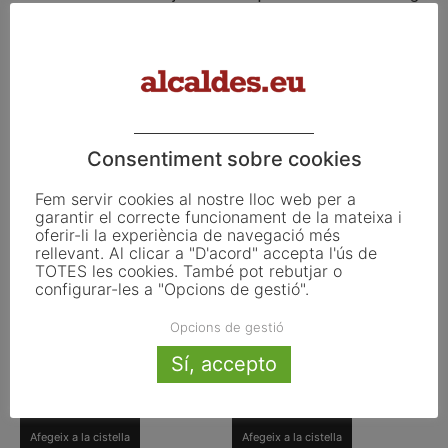
i ràpida en els temes rellevants del municipalisme i
l’actualitat”.
Productes relacionats
Consentiment sobre cookies
Fem servir cookies al nostre lloc web per a
garantir el correcte funcionament de la mateixa i
oferir-li la experiència de navegació més
rellevant. Al clicar a "D'acord" accepta l'ús de
TOTES les cookies. També pot rebutjar o
configurar-les a "Opcions de gestió".
Opcions de gestió
Sí, accepto
Quaderns executius n.12
Alcaldes 2013
3,90
€
33,00
€
Afegeix a la cistella
Afegeix a la cistella