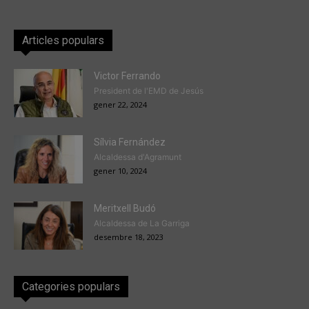
Articles populars
Victor Ferrando
President de l'EMD de Jesús
gener 22, 2024
Sílvia Fernández
Alcaldessa d'Agramunt
gener 10, 2024
Meritxell Budó
Alcaldessa de La Garriga
desembre 18, 2023
Categories populars