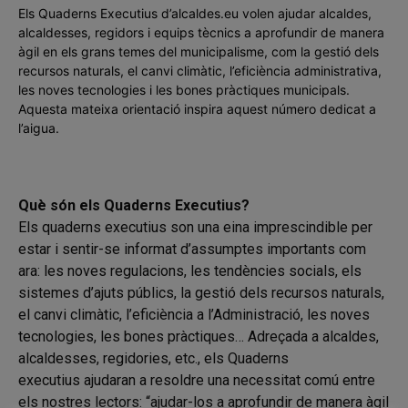
Els Quaderns Executius d’alcaldes.eu volen ajudar alcaldes,
alcaldesses, regidors i equips tècnics a aprofundir de manera
àgil en els grans temes del municipalisme, com la gestió dels
recursos naturals, el canvi climàtic, l’eficiència administrativa,
les noves tecnologies i les bones pràctiques municipals.
Aquesta mateixa orientació inspira aquest número dedicat a
l’aigua.
Què són els Quaderns Executius?
Els quaderns executius son una eina imprescindible per
estar i sentir-se informat d’assumptes importants com
ara: les noves regulacions, les tendències socials, els
sistemes d’ajuts públics, la gestió dels recursos naturals,
el canvi climàtic, l’eficiència a l’Administració, les noves
tecnologies, les bones pràctiques… Adreçada a alcaldes,
alcaldesses, regidories, etc., els Quaderns
executius ajudaran a resoldre una necessitat comú entre
els nostres lectors: “ajudar-los a aprofundir de manera àgil