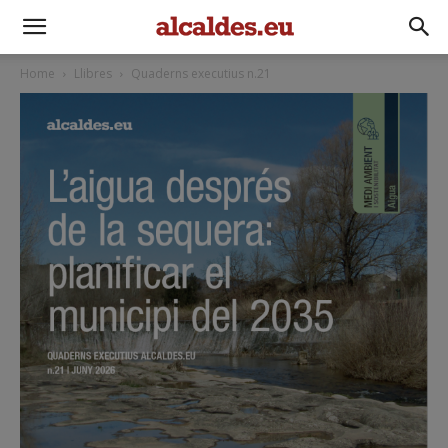
Home
Llibres
Quaderns executius n.21