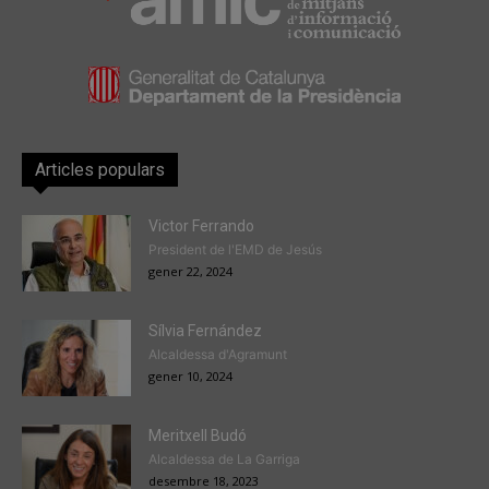
Articles populars
Victor Ferrando
President de l'EMD de Jesús
gener 22, 2024
Sílvia Fernández
Alcaldessa d'Agramunt
gener 10, 2024
Meritxell Budó
Alcaldessa de La Garriga
desembre 18, 2023