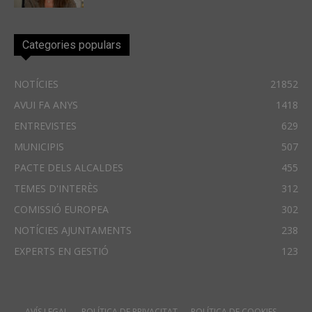
Categories populars
NOTÍCIES
21852
AVUI FA ANYS
1418
ENTREVISTES
629
MUNICIPIS
507
PACTE DELS ALCALDES
455
TEMES D'INTERÈS
312
COMISSIÓ EUROPEA
302
NOTÍCIES AJUNTAMENTS
238
EXPERTS EN GESTIÓ
123
AVÍS LEGAL
POLÍTICA DE PRIVACITAT
POLÍTICA DE COOKIES