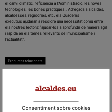
el canvi climàtic, l’eficiència a l’Administració, les noves
tecnologies, les bones pràctiques… Adreçada a alcaldes,
alcaldesses, regidories, etc., els Quaderns
executius ajudaran a resoldre una necessitat comú entre
els nostres lectors: “ajudar-los a aprofundir de manera àgil
i ràpida en els temes rellevants del municipalisme i
l’actualitat”.
Productes relacionats
Consentiment sobre cookies