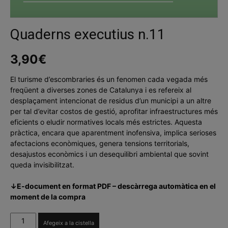
Quaderns executius n.11
3,90
€
El turisme d’escombraries és un fenomen cada vegada més
freqüent a diverses zones de Catalunya i es refereix al
desplaçament intencionat de residus d’un municipi a un altre
per tal d’evitar costos de gestió, aprofitar infraestructures més
eficients o eludir normatives locals més estrictes. Aquesta
pràctica, encara que aparentment inofensiva, implica serioses
afectacions econòmiques, genera tensions territorials,
desajustos econòmics i un desequilibri ambiental que sovint
queda invisibilitzat.
↓E-document en format PDF – descàrrega automàtica en el
moment de la compra
quantitat
Afegeix a la cistella