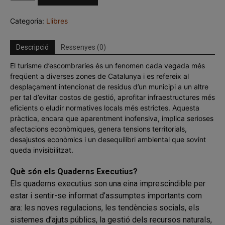
de
Quaderns
Categoria:
Llibres
executius
n.11
Descripció
Ressenyes (0)
El turisme d’escombraries és un fenomen cada vegada més
freqüent a diverses zones de Catalunya i es refereix al
desplaçament intencionat de residus d’un municipi a un altre
per tal d’evitar costos de gestió, aprofitar infraestructures més
eficients o eludir normatives locals més estrictes. Aquesta
pràctica, encara que aparentment inofensiva, implica serioses
afectacions econòmiques, genera tensions territorials,
desajustos econòmics i un desequilibri ambiental que sovint
queda invisibilitzat.
Què són els Quaderns Executius?
Els quaderns executius son una eina imprescindible per
estar i sentir-se informat d’assumptes importants com
ara: les noves regulacions, les tendències socials, els
sistemes d’ajuts públics, la gestió dels recursos naturals,