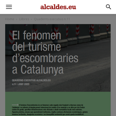
Home
Llibres
Quaderns executius n.11