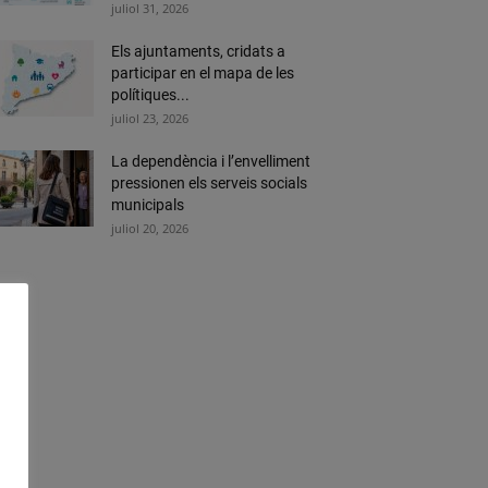
juliol 31, 2026
Els ajuntaments, cridats a
participar en el mapa de les
polítiques...
juliol 23, 2026
La dependència i l’envelliment
pressionen els serveis socials
municipals
juliol 20, 2026