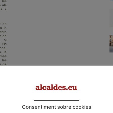
 les
 als
es a
t de
a la
esta
s de
a al
 Els
ona,
a la
 més
 les
s de
e la
 una
ació
s de
ls de
 com
 que
Consentiment sobre cookies
està
ecció