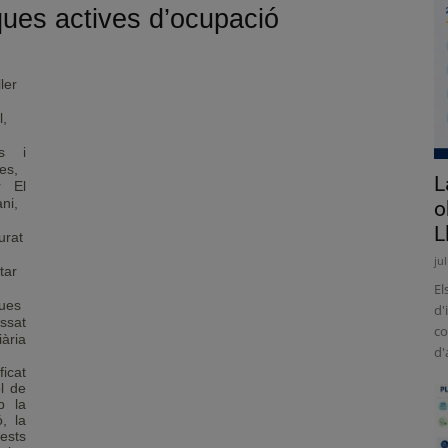
iques actives d’ocupació
ler
l,
ls i
es,
L
r El
ni,
o
L
urat
ju
tar
El
ques
d'
ssat
co
iària
d'
ficat
l de
p la
, la
ests