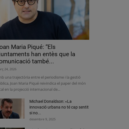
oan Maria Piqué: “Els
juntaments han entès que la
omunicació també...
rç 24, 2026
b una trajectòria entre el periodisme i la gestió
blica, Joan Maria Piqué reivindica el paper del món
cal en la projecció internacional de...
Michael Donaldson: «La
innovació urbana no té cap sentit
si no...
desembre 9, 2025