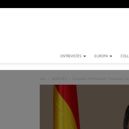
ENTREVISTES
EUROPA
COL·
Inici
NOTÍCIES
Conseller El Homrani: “Fomentar polí