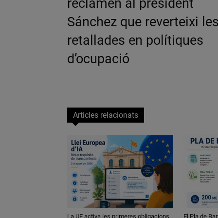
reclamen al president
Sánchez que reverteixi le
retallades en polítiques
d’ocupació
Articles relacionats
La UE activa les primeres obligacions
El Pla de Bar