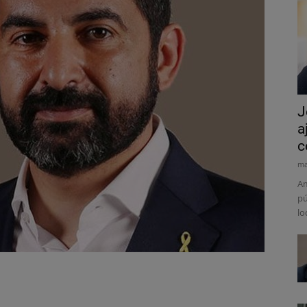
J
a
c
ma
Am
pú
lo