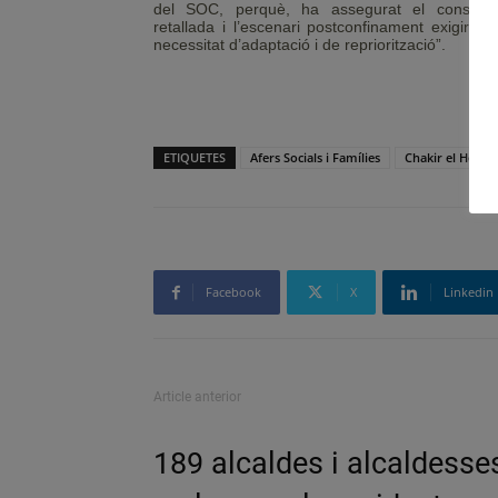
del SOC, perquè, ha assegurat el conseller
retallada i l’escenari postconfinament exigiran
necessitat d’adaptació i de repriorització”.
ETIQUETES
Afers Socials i Famílies
Chakir el Homr
Facebook
X
Linkedin
Article anterior
189 alcaldes i alcaldesse