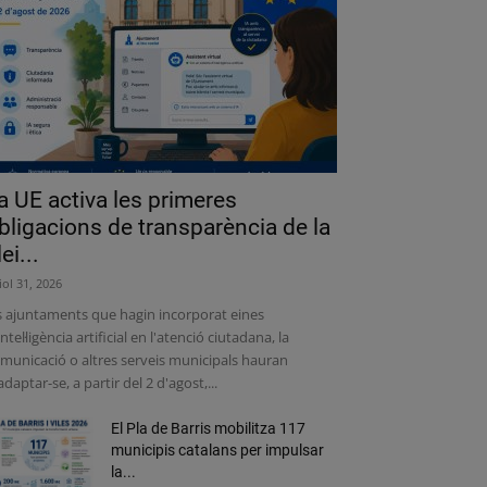
a UE activa les primeres
bligacions de transparència de la
lei...
liol 31, 2026
s ajuntaments que hagin incorporat eines
intel·ligència artificial en l'atenció ciutadana, la
municació o altres serveis municipals hauran
adaptar-se, a partir del 2 d'agost,...
El Pla de Barris mobilitza 117
municipis catalans per impulsar
la...