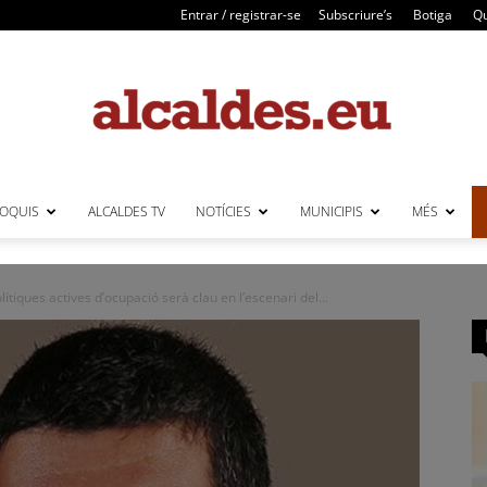
Entrar / registrar-se
Subscriure’s
Botiga
Qu
LOQUIS
ALCALDES TV
NOTÍCIES
MUNICIPIS
MÉS
Alcaldes
tiques actives d’ocupació serà clau en l’escenari del...