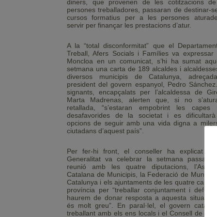
diners, que provenen de les cotitzacions de
persones treballadores, passaran de destinar-se
cursos formatius per a les persones aturad
servir per finançar les prestacions d’atur.
A la “total disconformitat” que el Departamen
Treball, Afers Socials i Famílies va expressar 
Moncloa en un comunicat, s’hi ha sumat aqu
setmana una carta de 189 alcaldes i alcaldesse
diversos municipis de Catalunya, adreçad
president del govern espanyol, Pedro Sánchez.
signants, encapçalats per l’alcaldessa de Gir
Marta Madrenas, alerten que, si no s’atur
retallada, “s’estaran empobrint les capes
desafavorides de la societat i es dificultarà
opcions de seguir amb una vida digna a miler
ciutadans d’aquest país”.
Per fer-hi front, el conseller ha explicat qu
Generalitat va celebrar la setmana passada
reunió amb les quatre diputacions, l’Associ
Catalana de Municipis, la Federació de Municipi
Catalunya i els ajuntaments de les quatre capita
província per “treballar conjuntament i definir
haurem de donar resposta a aquesta situació,
és molt greu”. En paral·lel, el govern català 
treballant amb els ens locals i el Consell de Dir