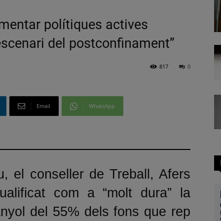
mentar polítiques actives
’escenari del postconfinament”
817
0
Email
WhatsApp
, el conseller de Treball, Afers
ualificat com a “molt dura” la
anyol del 55% dels fons que rep