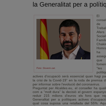
la Generalitat per a polít
El
consel
de
Trebal
Afers
Socia
Famíli
Chaki
Homra
ha
asseg
que
fomen
“les
Foto: Govern.cat.
políti
actives d’ocupació serà essencial quan hagi pa
la crisi de la Covid-19” en la roda de premsa d
per informar sobre l’evolució del coronavirus.
Preguntat per Alcaldes.eu, el conseller ha quali
com a “molt dura” la decisió el govern espanyo
reduir 215 milions d’euros els fons que re
Generalitat per a polítiques actives d’ocupació
qual cosa suposa una retallada del 55%. Aqu