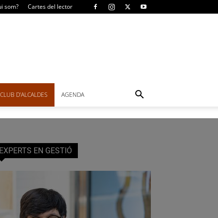
i som?
Cartes del lector
CLUB D’ALCALDES
AGENDA
EXPERTS EN GESTIÓ