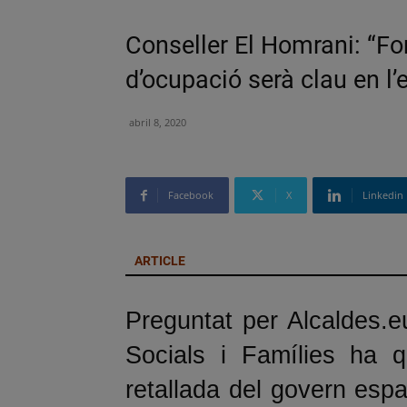
Conseller El Homrani: “Fo
d’ocupació serà clau en l
abril 8, 2020
Facebook
X
Linkedin
ARTICLE
Preguntat per Alcaldes.eu
Socials i Famílies ha q
retallada del govern esp