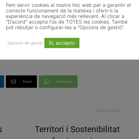
, la
Fem servir cookies al nostre lloc web per a garantir el
 “una
correcte funcionament de la mateixa i oferir-li la
experiència de navegació més rellevant. Al clicar a
"D'acord" accepta l'ús de TOTES les cookies. També
pot rebutjar o configurar-les a "Opcions de gestió".
Sí, accepto
Opcions de gestió
ani
edició 3543
polítiques actives ocupació
treball
Email
WhatsApp
Article següent
s
Territori i Sostenibilitat