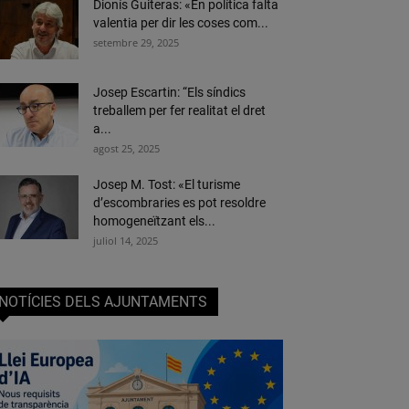
Dionís Guiteras: «En política falta
valentia per dir les coses com...
setembre 29, 2025
Josep Escartin: “Els síndics
treballem per fer realitat el dret
a...
agost 25, 2025
Josep M. Tost: «El turisme
d’escombraries es pot resoldre
homogeneïtzant els...
juliol 14, 2025
NOTÍCIES DELS AJUNTAMENTS