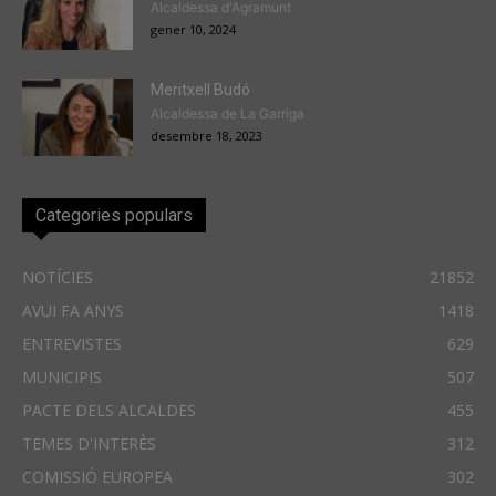
Alcaldessa d'Agramunt
gener 10, 2024
Meritxell Budó
Alcaldessa de La Garriga
desembre 18, 2023
Categories populars
NOTÍCIES
21852
AVUI FA ANYS
1418
ENTREVISTES
629
MUNICIPIS
507
PACTE DELS ALCALDES
455
TEMES D'INTERÈS
312
COMISSIÓ EUROPEA
302