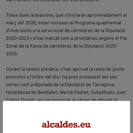
Totes dues actuacions, que s’iniciaran aproximadament al
març del 2026, estan incloses el Programa quadriennal
d’inversions a la xarxa local de carreteres de la Diputació
2020-2023 i s’han marcat com a prioritàries segons el Pla
Zonal de la Xarxa de carreteres de la Diputació 2020-
2035.
Durant la sessió plenària, s’han aprovat la resta de punts
previstos a l’ordre del dia i ha pres possessió del seu
càrrec com a diputada de la Diputació de Tarragona,
l’alcaldessa de Benifallet, Mercè Pedret. Substitueix Joan
Castor Gonell, qui va renunciar al càrrec de diputat el
passat mes de febrer.
Font: Diputació de Tarragona