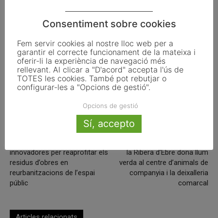
ETIQUETES
alcaldessa Benifallet
declaració institucional
Consentiment sobre cookies
Diputació de Tarragona
Mercè Pedret
mobilitat
Fem servir cookies al nostre lloc web per a
garantir el correcte funcionament de la mateixa i
oferir-li la experiència de navegació més
rellevant. Al clicar a "D'acord" accepta l'ús de
TOTES les cookies. També pot rebutjar o
Facebook
X
Linkedin
configurar-les a "Opcions de gestió".
Opcions de gestió
Sí, accepto
Article anterior
Article següent
Barcelona cerca solucions
El ple del Consell Comarcal de
innovadores per reaprofitar els
la Ribera d’Ebre dona llum
residus d’obres en
verda al centre d’animals de
reurbanitzacions de l’espai
companyia i la deixalleria
públic
comarcal
Articles relacionats