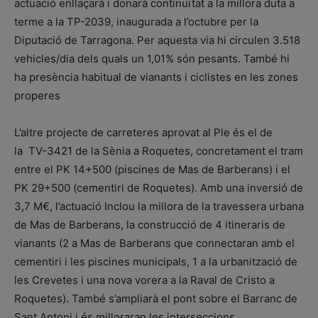
actuació enllaçarà i donarà continuïtat a la millora duta a
terme a la TP-2039, inaugurada a l’octubre per la
Diputació de Tarragona. Per aquesta via hi circulen 3.518
vehicles/dia dels quals un 1,01% són pesants. També hi
ha presència habitual de vianants i ciclistes en les zones
properes
L’altre projecte de carreteres aprovat al Ple és el de
la TV-3421 de la Sènia a Roquetes, concretament el tram
entre el PK 14+500 (piscines de Mas de Barberans) i el
PK 29+500 (cementiri de Roquetes). Amb una inversió de
3,7 M€, l’actuació Inclou la millora de la travessera urbana
de Mas de Barberans, la construcció de 4 itineraris de
vianants (2 a Mas de Barberans que connectaran amb el
cementiri i les piscines municipals, 1 a la urbanització de
les Crevetes i una nova vorera a la Raval de Cristo a
Roquetes). També s’ampliarà el pont sobre el Barranc de
Sant Antoni i és milloraran les interseccions.