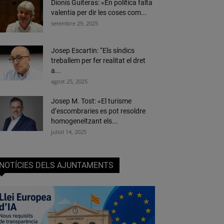
Dionís Guiteras: «En política falta
valentia per dir les coses com...
setembre 29, 2025
Josep Escartin: “Els síndics
treballem per fer realitat el dret
a...
agost 25, 2025
Josep M. Tost: «El turisme
d’escombraries es pot resoldre
homogeneïtzant els...
juliol 14, 2025
NOTÍCIES DELS AJUNTAMENTS