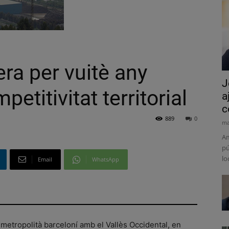
era per vuitè any
J
etitivitat territorial
a
c
889
0
ma
Am
pú
lo
Email
WhatsApp
 metropolità barceloní amb el Vallès Occidental, en