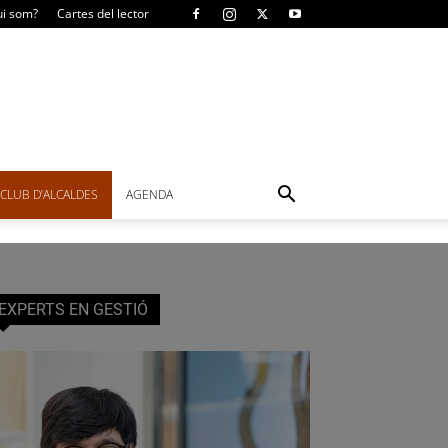
i som?
Cartes del lector
CLUB D’ALCALDES
AGENDA
EXPERTS EN GESTIÓ