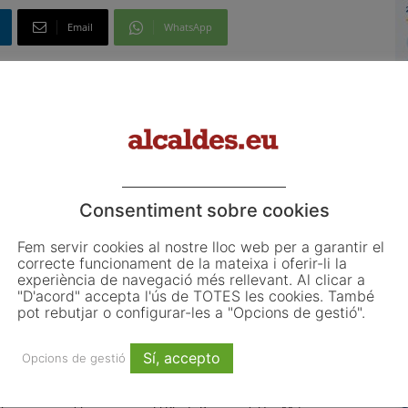
Email
WhatsApp
Article següent
Macron i Le Pen, tensió en el darrer debat
ls
presidencial
L
o
Consentiment sobre cookies
L
ju
Fem servir cookies al nostre lloc web per a garantir el
correcte funcionament de la mateixa i oferir-li la
El
experiència de navegació més rellevant. Al clicar a
d'
"D'acord" accepta l'ús de TOTES les cookies. També
co
pot rebutjar o configurar-les a "Opcions de gestió".
d'
Sí, accepto
Opcions de gestió