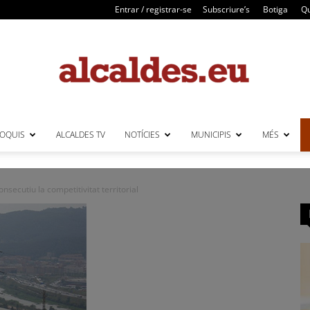
Entrar / registrar-se
Subscriure’s
Botiga
Qu
LOQUIS
ALCALDES TV
NOTÍCIES
MUNICIPIS
MÉS
Alcaldes
nsecutiu la competitivitat territorial