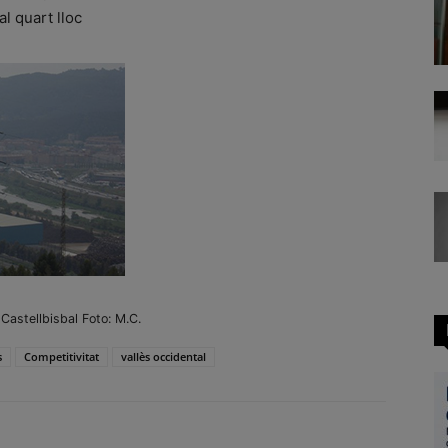
al quart lloc
 Castellbisbal Foto: M.C.
s
Competitivitat
vallès occidental