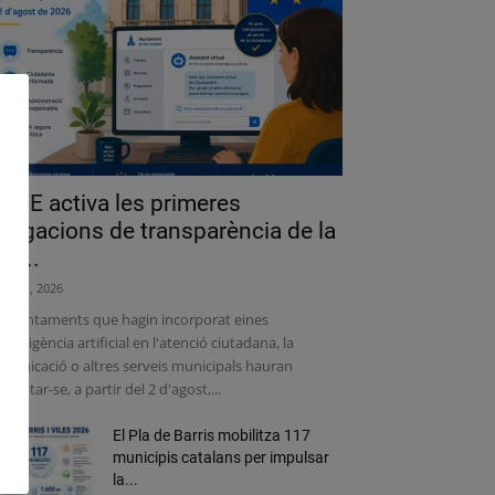
a UE activa les primeres
bligacions de transparència de la
lei...
liol 31, 2026
s ajuntaments que hagin incorporat eines
intel·ligència artificial en l'atenció ciutadana, la
municació o altres serveis municipals hauran
adaptar-se, a partir del 2 d'agost,...
El Pla de Barris mobilitza 117
municipis catalans per impulsar
la...