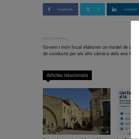
Facebook
X
Linkedin
Article anterior
Govern i món local elaboren un model de codi
de conducta per als alts càrrecs dels ens loca
Articles relacionats