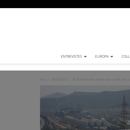
ENTREVISTES
EUROPA
COL·
Inici
NOTÍCIES
El Barcelonès lidera per vuitè any co