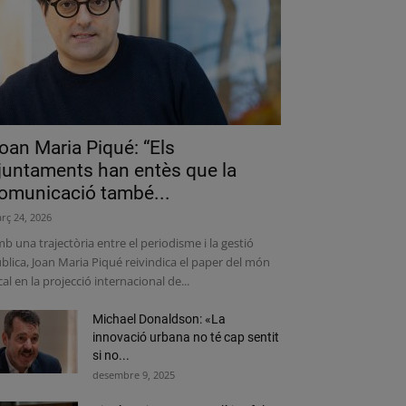
oan Maria Piqué: “Els
juntaments han entès que la
omunicació també...
rç 24, 2026
b una trajectòria entre el periodisme i la gestió
blica, Joan Maria Piqué reivindica el paper del món
cal en la projecció internacional de...
Michael Donaldson: «La
innovació urbana no té cap sentit
si no...
desembre 9, 2025