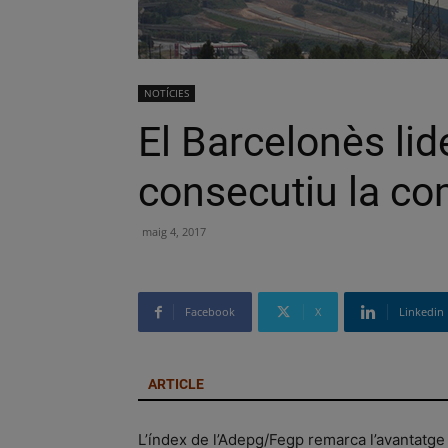
NOTÍCIES
El Barcelonès lid
consecutiu la comp
maig 4, 2017
Facebook
X
Linkedin
ARTICLE
L’índex de l’Adepg/Fegp remarca l’avantatge