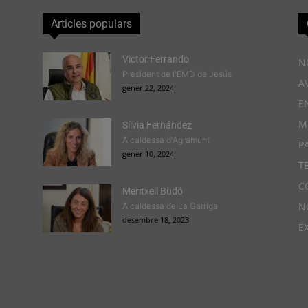
Articles populars
Victor Ferrando
N
President de l'EMD de Jesús
A
gener 22, 2024
E
M
Sílvia Fernández
Alcaldessa d'Agramunt
P
gener 10, 2024
T
C
Meritxell Budó
N
Alcaldessa de La Garriga
desembre 18, 2023
E