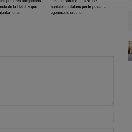
 les primeres obligacions
El Pla de Barris mobilitza 117
ncia de la Llei d’IA que
municipis catalans per impulsar la
 ajuntaments
regeneració urbana