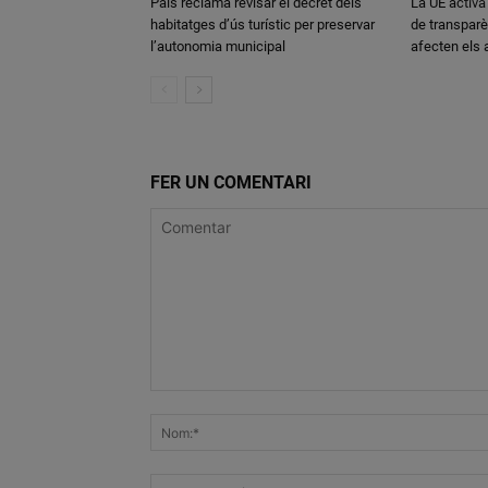
Pals reclama revisar el decret dels
La UE activa
habitatges d’ús turístic per preservar
de transparè
l’autonomia municipal
afecten els
FER UN COMENTARI