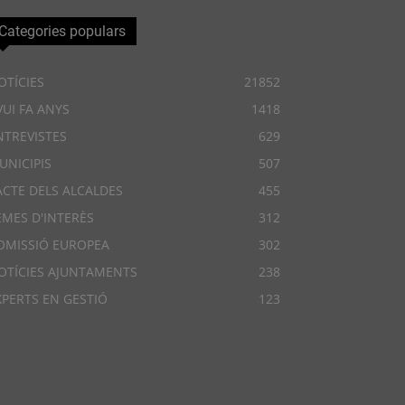
Categories populars
OTÍCIES
21852
VUI FA ANYS
1418
NTREVISTES
629
UNICIPIS
507
ACTE DELS ALCALDES
455
EMES D'INTERÈS
312
OMISSIÓ EUROPEA
302
OTÍCIES AJUNTAMENTS
238
XPERTS EN GESTIÓ
123