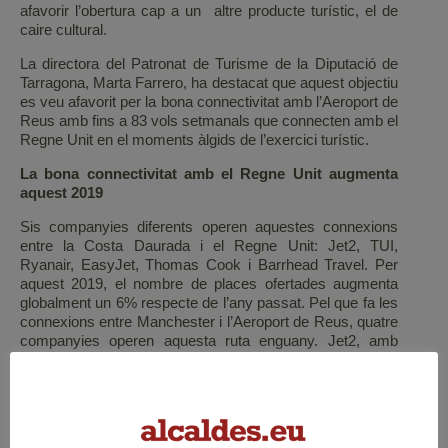
afavorir l’obertura cap a un altre producte turístic, el de
caire cultural.
La directora del Patronat de Turisme de la Diputació de
Tarragona, Marta Farrero, ha destacat que aquest objectiu
es veu afavorit per la bona connectivitat amb l’Aeroport de
Reus amb fins a 83 vols setmanals que connecten amb el
Regne Unit en el moments àlgids de l’exercici turístic.
La bona connectivitat amb el Regne Unit augmenta
aquest 2019
Sis companyies diferents operen aquestes connexions
entre la Costa Daurada i el Regne Unit: Jet2, TUI,
Ryanair, EasyJet, Thomas Cook i Barrhead Travel. Per
aquest 2019, el nombre de places ofertades augmenta
globalment un 6% respecte de l’any passat. Pel que fa les
connexions entre Manchester i l’Aeroport de Reus, quatre
companyies operen aquesta ruta enguany. Jet2, amb
22.079 places ofertades – i un increment del 17%
respecte l’any anterior – lidera el moviment de
passatgers en aquesta ruta. La companyia, que ha actuat
com a soci local d’aquest esdeveniment a Manchester,
promociona i comercialitza ja en l’actualitat productes