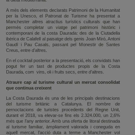
A més dels elements declarats Patrimoni de la Humanitat
per la Unesco, el Patronat de Turisme ha presentat a
Manchester altres atractius turístics culturals que han
permès completar un viatge pel patrimoni històric i
contemporani de la costa Daurada: des de la Ciutadella
ibèrica de Calafell al paisatge dels genis Joan Miró, Antoni
Gaudí i Pau Casals, passant pel Monestir de Santes
Creus, entre d’altres.
En el cocktail posterior a la presentació, els convidats han
pogut fer un tast de productes propis de la Costa
Daurada, com vins, oli i fruits secs, entre d’altres.
Atraure cap al turisme cultural un mercat consolidat
que continua creixent
La Costa Daurada és una de les principals destinacions
del turisme britànic a Catalunya. El nombre de
pernoctacions de turistes procedents del Regne Unit,
durant el 2018, va elevar-se fins els 2.324.000, un 2,6%
més que l’any anterior. Amb una oferta de litoral destinada
al turisme familiar, àmpliament valorada i coneguda en
aquell mercat, l’acció duta a terme a Manchester vol