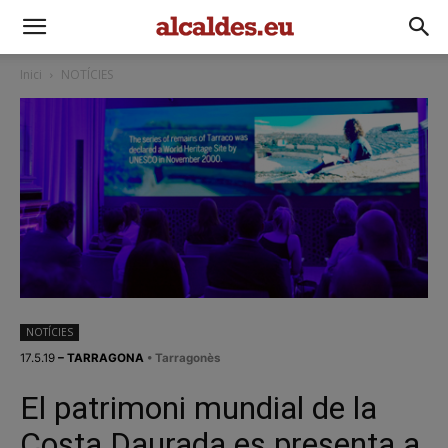
Inici
NOTÍCIES
NOTÍCIES
17.5.19
– TARRAGONA
• Tarragonès
El patrimoni mundial de la
Costa Daurada es presenta a