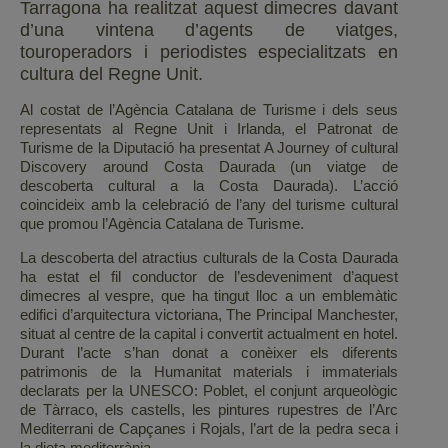
Tarragona ha realitzat aquest dimecres davant
d’una vintena d’agents de viatges,
touroperadors i periodistes especialitzats en
cultura del Regne Unit.
Al costat de l’Agència Catalana de Turisme i dels seus
representats al Regne Unit i Irlanda, el Patronat de
Turisme de la Diputació ha presentat A Journey of cultural
Discovery around Costa Daurada (un viatge de
descoberta cultural a la Costa Daurada). L’acció
coincideix amb la celebració de l’any del turisme cultural
que promou l’Agència Catalana de Turisme.
La descoberta del atractius culturals de la Costa Daurada
ha estat el fil conductor de l’esdeveniment d’aquest
dimecres al vespre, que ha tingut lloc a un emblemàtic
edifici d’arquitectura victoriana, The Principal Manchester,
situat al centre de la capital i convertit actualment en hotel.
Durant l’acte s’han donat a conèixer els diferents
patrimonis de la Humanitat materials i immaterials
declarats per la UNESCO: Poblet, el conjunt arqueològic
de Tàrraco, els castells, les pintures rupestres de l’Arc
Mediterrani de Capçanes i Rojals, l’art de la pedra seca i
la dieta mediterrània.