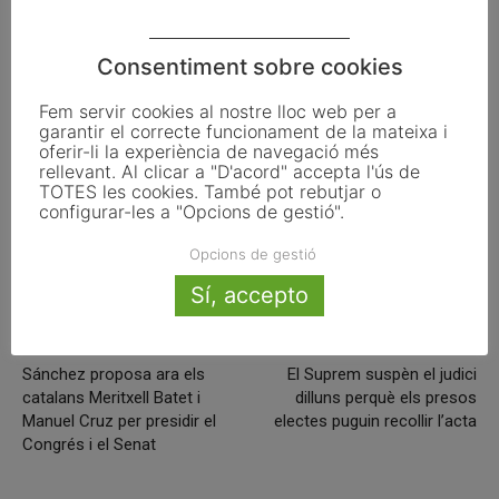
turístics diferents del de litoral, com ara ciclisme i golf.
Consentiment sobre cookies
ETIQUETES
costa daurada
manchester
mercat britànic
Fem servir cookies al nostre lloc web per a
Patrimoni Mundial
presentació
promoció
turisme cultural
garantir el correcte funcionament de la mateixa i
oferir-li la experiència de navegació més
rellevant. Al clicar a "D'acord" accepta l'ús de
TOTES les cookies. També pot rebutjar o
configurar-les a "Opcions de gestió".
Facebook
X
Linkedin
Opcions de gestió
Sí, accepto
Article anterior
Article següent
Sánchez proposa ara els
El Suprem suspèn el judici
catalans Meritxell Batet i
dilluns perquè els presos
Manuel Cruz per presidir el
electes puguin recollir l’acta
Congrés i el Senat