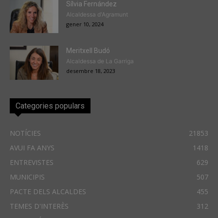
Sílvia Fernández
Alcaldessa d'Agramunt
gener 10, 2024
Meritxell Budó
Alcaldessa de La Garriga
desembre 18, 2023
Categories populars
NOTÍCIES
21853
AVUI FA ANYS
1418
ENTREVISTES
629
MUNICIPIS
507
PACTE DELS ALCALDES
455
TEMES D'INTERÈS
312