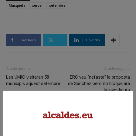
Masquefa
servei
setembre
Facebook
X
Linkedin
Article anterior
Article següent
Les UMIC visitaran 58
ERC veu “nefasta” la proposta
municipis aquest setembre
de Sánchez però no bloquejarà
la investidura
Articles relacionats
Pals reclama revisar el decret dels
habitatges d’ús turístic per preservar