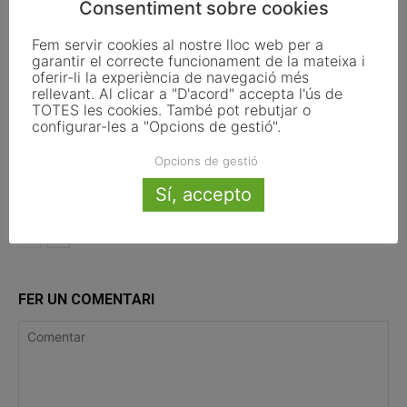
Consentiment sobre cookies
l’autonomia municipal
Fem servir cookies al nostre lloc web per a
garantir el correcte funcionament de la mateixa i
La UE activa les primeres obligacions
oferir-li la experiència de navegació més
de transparència de la Llei d’IA que
rellevant. Al clicar a "D'acord" accepta l'ús de
afecten els ajuntaments
TOTES les cookies. També pot rebutjar o
configurar-les a "Opcions de gestió".
El Pla de Barris mobilitza 117 municipis
Opcions de gestió
catalans per impulsar la regeneració
urbana
Sí, accepto
FER UN COMENTARI