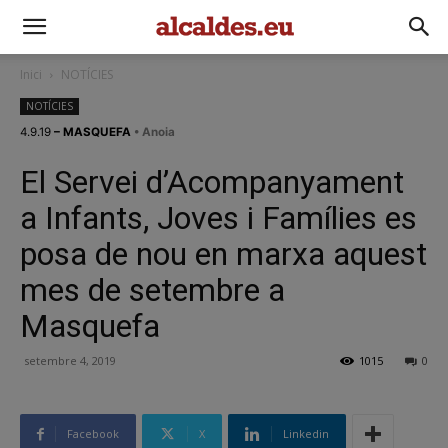
Inici
NOTÍCIES
NOTÍCIES
4.9.19
– MASQUEFA
• Anoia
El Servei d’Acompanyament
a Infants, Joves i Famílies es
posa de nou en marxa aquest
mes de setembre a
Masquefa
setembre 4, 2019
1015
0
Facebook
X
Linkedin