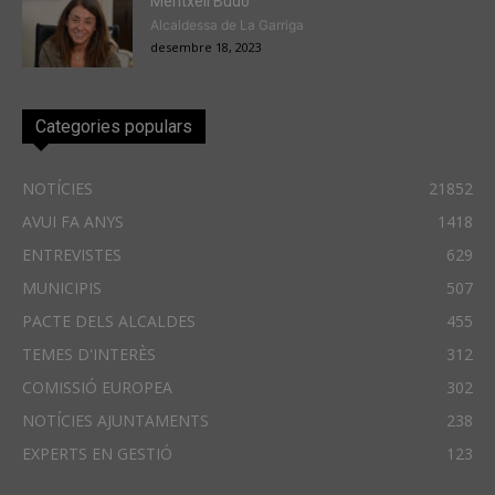
Meritxell Budó
Alcaldessa de La Garriga
desembre 18, 2023
Categories populars
NOTÍCIES
21852
AVUI FA ANYS
1418
ENTREVISTES
629
MUNICIPIS
507
PACTE DELS ALCALDES
455
TEMES D'INTERÈS
312
COMISSIÓ EUROPEA
302
NOTÍCIES AJUNTAMENTS
238
EXPERTS EN GESTIÓ
123