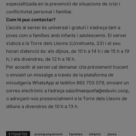
especialitzada en la prevenció de situacions de crisi i
conflictivitat personal i familiar.
Com hi puc contactar?
L’accés al servei és universal i gratuït i s’adreça tant a
joves com a famílies amb infants i adolescents. El servei
s’ubica a la Torre dels Lleons (c/crehueta, 33) i el seu
horari d’atenció és: els dijous, de 10 h a 14 h i de 15 h a 19
h; i els divendres, de 12 h a 16 h.
Per accedir al servei cal demanar cita prèviament trucant
o enviant un missatge a través de la plataforma de
missatgeria WhatsApp al telèfon 663 703 079, enviant un
correu electrònic a l’adreça saijofmasquefa@eduvic.coop,
o adreçant-vos presencialment a la Torre dels Lleons de
dilluns a divendres de 10 h a 13 h.
ETIQUETES
acompanyament
families
infants
Joves