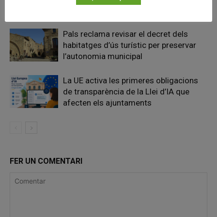
recuperació de les Cases del Castell
Pals reclama revisar el decret dels
habitatges d’ús turístic per preservar
l’autonomia municipal
La UE activa les primeres obligacions
de transparència de la Llei d’IA que
afecten els ajuntaments
FER UN COMENTARI