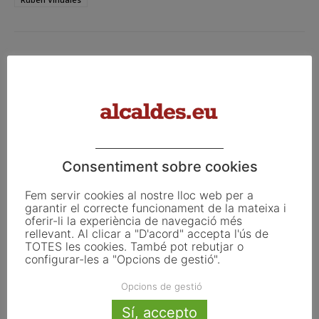
Facebook
X
Linkedin
Article anterior
Article següent
Consentiment sobre cookies
El president Illa insta a
Quatre projectes locals
convertir l’eclipsi solar total en
d’economia circular impulsats
Fem servir cookies al nostre lloc web per a
una «oportunitat» per a
per la UE
garantir el correcte funcionament de la mateixa i
Catalunya
oferir-li la experiència de navegació més
rellevant. Al clicar a "D'acord" accepta l'ús de
TOTES les cookies. També pot rebutjar o
configurar-les a "Opcions de gestió".
Articles relacionats
Opcions de gestió
Amposta culmina el Pla de
Sí, accepto
Sostenibilitat Turística en Destí amb la