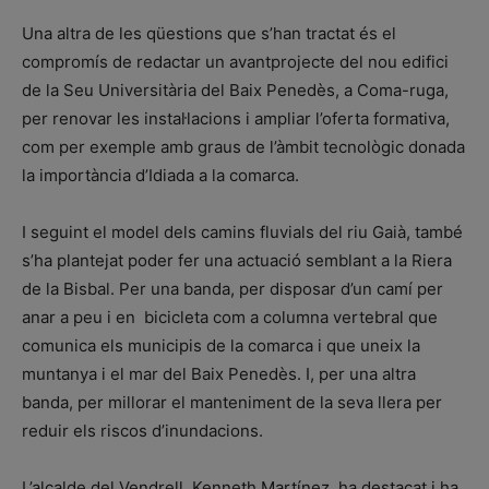
Una altra de les qüestions que s’han tractat és el
compromís de redactar un avantprojecte del nou edifici
de la Seu Universitària del Baix Penedès, a Coma-ruga,
per renovar les instal·lacions i ampliar l’oferta formativa,
com per exemple amb graus de l’àmbit tecnològic donada
la importància d’Idiada a la comarca.
I seguint el model dels camins fluvials del riu Gaià, també
s’ha plantejat poder fer una actuació semblant a la Riera
de la Bisbal. Per una banda, per disposar d’un camí per
anar a peu i en bicicleta com a columna vertebral que
comunica els municipis de la comarca i que uneix la
muntanya i el mar del Baix Penedès. I, per una altra
banda, per millorar el manteniment de la seva llera per
reduir els riscos d’inundacions.
L’alcalde del Vendrell, Kenneth Martínez, ha destacat i ha