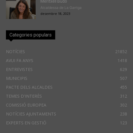
Meritxell Budó
Alcaldessa de La Garriga
desembre 18, 2023
Categories populars
NOTÍCIES
21852
AVUI FA ANYS
1418
ENTREVISTES
629
MUNICIPIS
507
PACTE DELS ALCALDES
455
TEMES D'INTERÈS
312
COMISSIÓ EUROPEA
302
NOTÍCIES AJUNTAMENTS
238
EXPERTS EN GESTIÓ
123