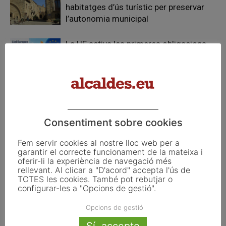
habitatges d’ús turístic per preservar
l’autonomia municipal
La UE activa les primeres obligacions
de transparència de la Llei d’IA que
afecten els ajuntaments
El Pla de Barris mobilitza 117 municipis
catalans per impulsar la regeneració
urbana
Consentiment sobre cookies
Fem servir cookies al nostre lloc web per a
garantir el correcte funcionament de la mateixa i
oferir-li la experiència de navegació més
rellevant. Al clicar a "D'acord" accepta l'ús de
FER UN COMENTARI
TOTES les cookies. També pot rebutjar o
configurar-les a "Opcions de gestió".
Opcions de gestió
Sí, accepto