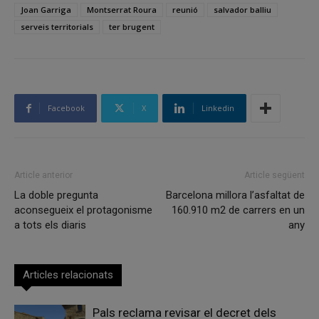
Joan Garriga
Montserrat Roura
reunió
salvador balliu
serveis territorials
ter brugent
Facebook
X
Linkedin
Article anterior
Article següent
La doble pregunta
Barcelona millora l’asfaltat de
aconsegueix el protagonisme
160.910 m2 de carrers en un
a tots els diaris
any
Articles relacionats
Pals reclama revisar el decret dels