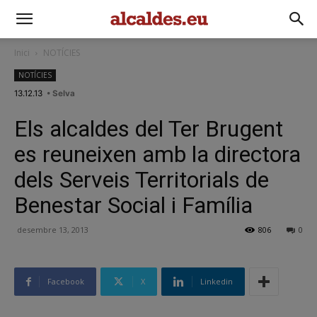
Inici
NOTÍCIES
NOTÍCIES
13.12.13
• Selva
Els alcaldes del Ter Brugent
es reuneixen amb la directora
dels Serveis Territorials de
Benestar Social i Família
desembre 13, 2013
806
0
Facebook
X
Linkedin