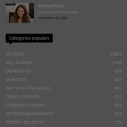
Meritxell Budó
Alcaldessa de La Garriga
desembre 18, 2023
Categories populars
NOTÍCIES
21852
AVUI FA ANYS
1418
ENTREVISTES
629
MUNICIPIS
507
PACTE DELS ALCALDES
455
TEMES D'INTERÈS
312
COMISSIÓ EUROPEA
302
NOTÍCIES AJUNTAMENTS
237
EXPERTS EN GESTIÓ
123