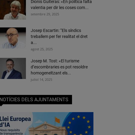
Dionís Guiteras: «En política falta
valentia per dir les coses com...
setembre 29, 2025
Josep Escartin: “Els síndics
treballem per fer realitat el dret
a...
agost 25, 2025
Josep M. Tost: «El turisme
d’escombraries es pot resoldre
homogeneïtzant els...
juliol 14, 2025
NOTÍCIES DELS AJUNTAMENTS