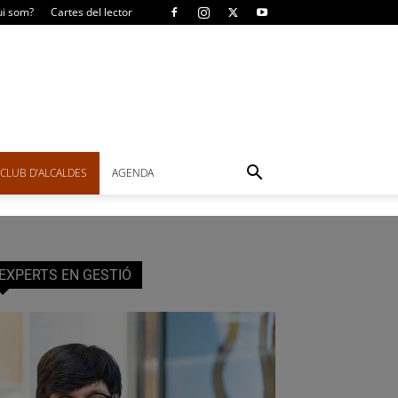
i som?
Cartes del lector
CLUB D’ALCALDES
AGENDA
EXPERTS EN GESTIÓ