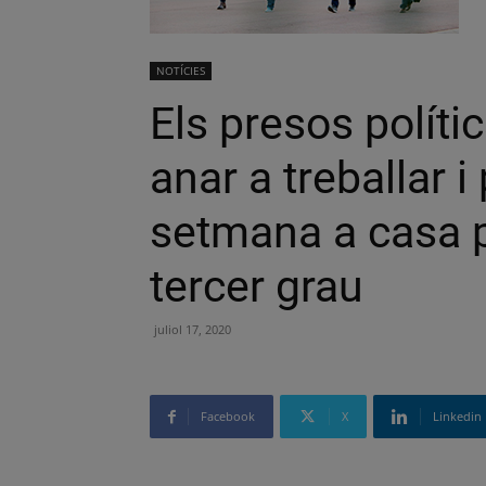
NOTÍCIES
Els presos políti
anar a treballar i
setmana a casa p
tercer grau
juliol 17, 2020
Facebook
X
Linkedin