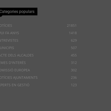
Categories populars
OTÍCIES
21851
VUI FA ANYS
1418
NTREVISTES
629
UNICIPIS
507
ACTE DELS ALCALDES
455
EMES D'INTERÈS
312
OMISSIÓ EUROPEA
302
OTÍCIES AJUNTAMENTS
236
XPERTS EN GESTIÓ
123