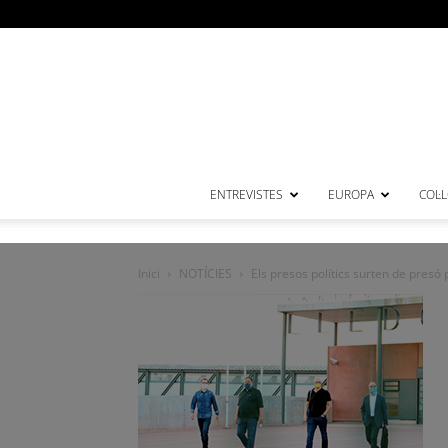
ENTREVISTES
EUROPA
COL·
Inici
NOTÍCIES
Els presos polítics surten de presó p