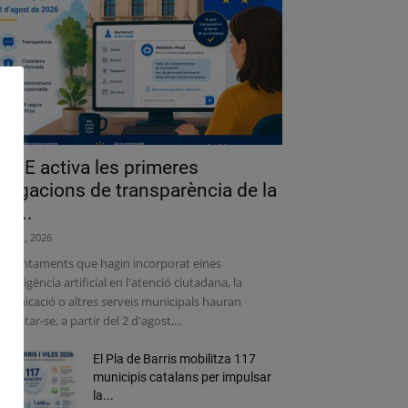
a UE activa les primeres
bligacions de transparència de la
lei...
liol 31, 2026
s ajuntaments que hagin incorporat eines
intel·ligència artificial en l'atenció ciutadana, la
municació o altres serveis municipals hauran
adaptar-se, a partir del 2 d'agost,...
El Pla de Barris mobilitza 117
municipis catalans per impulsar
la...