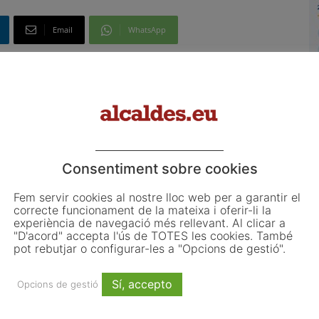
Email
WhatsApp
Article següent
El nombre de pacients crítics a Lleida es dobla
L
ls
en una setmana i l’Arnau obre una segona UCI
o
L
Consentiment sobre cookies
ju
Fem servir cookies al nostre lloc web per a garantir el
El
correcte funcionament de la mateixa i oferir-li la
d'
experiència de navegació més rellevant. Al clicar a
"D'acord" accepta l'ús de TOTES les cookies. També
co
pot rebutjar o configurar-les a "Opcions de gestió".
d'
Sí, accepto
Opcions de gestió