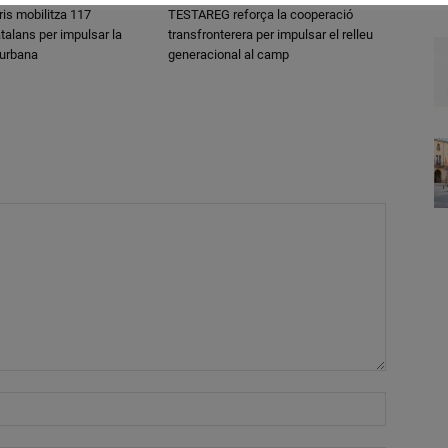
ris mobilitza 117
TESTAREG reforça la cooperació
talans per impulsar la
transfronterera per impulsar el relleu
 urbana
generacional al camp