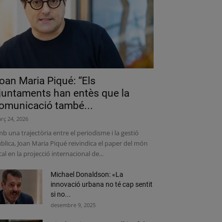
oan Maria Piqué: “Els
juntaments han entès que la
omunicació també...
rç 24, 2026
b una trajectòria entre el periodisme i la gestió
blica, Joan Maria Piqué reivindica el paper del món
cal en la projecció internacional de...
Michael Donaldson: «La
innovació urbana no té cap sentit
si no...
desembre 9, 2025