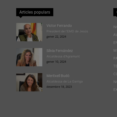
Articles populars
Victor Ferrando
N
President de l'EMD de Jesús
A
gener 22, 2024
E
M
Sílvia Fernández
Alcaldessa d'Agramunt
P
gener 10, 2024
T
C
Meritxell Budó
N
Alcaldessa de La Garriga
desembre 18, 2023
E