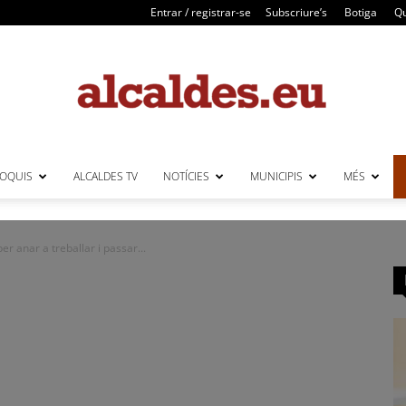
Entrar / registrar-se
Subscriure’s
Botiga
Qu
LOQUIS
ALCALDES TV
NOTÍCIES
MUNICIPIS
MÉS
Alcaldes
er anar a treballar i passar...