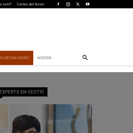
i som?
Cartes del lector
CLUB D’ALCALDES
AGENDA
EXPERTS EN GESTIÓ