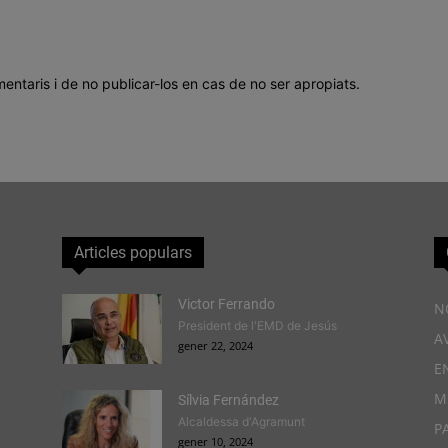
mentaris i de no publicar-los en cas de no ser apropiats.
Articles populars
Victor Ferrando
N
President de l'EMD de Jesús
A
gener 22, 2024
E
M
Sílvia Fernández
Alcaldessa d'Agramunt
P
gener 10, 2024