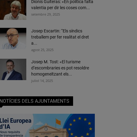
Dionís Guiteras: «En política falta
valentia per dir les coses com...
setembre 29, 2025
Josep Escartin: “Els síndics
treballem per fer realitat el dret
a...
agost 25, 2025
Josep M. Tost: «El turisme
d’escombraries es pot resoldre
homogeneïtzant els...
juliol 14, 2025
NOTÍCIES DELS AJUNTAMENTS