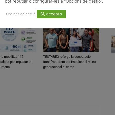
pot rebutjar o configurar-les a "Opcions de gestió".
Sí, accepto
Opcions de gestió
ris mobilitza 117
TESTAREG reforça la cooperació
talans per impulsar la
transfronterera per impulsar el relleu
 urbana
generacional al camp