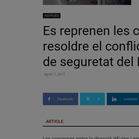
NOTÍCIES
Es reprenen les 
resoldre el confl
de seguretat del 
agost 7, 2017
Facebook
X
Linkedin
ARTICLE
Les converses entre la direcció d’Eulen i e