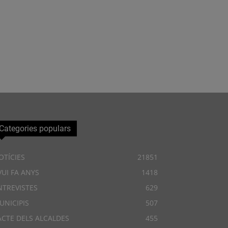
Categories populars
OTÍCIES
21851
VUI FA ANYS
1418
NTREVISTES
629
UNICIPIS
507
ACTE DELS ALCALDES
455