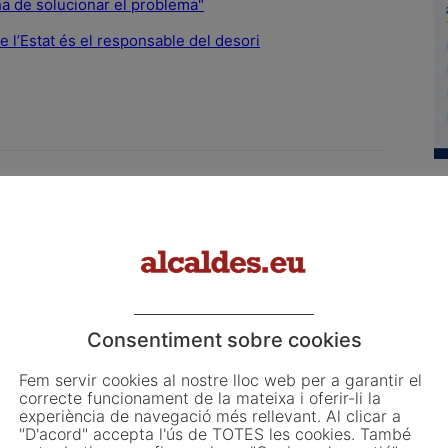
ha de solucionar el problema"
 l’Estat és el responsable del desori
L
o
Email
WhatsApp
L
ju
El
d'
Article següent
co
Consentiment sobre cookies
ó
Territori i Sostenibilitat licita les obres de
d'
condicionament de l’LP-3322 entre Linyola i
Fem servir cookies al nostre lloc web per a garantir el
Bellcaire d’Urgell per un valor de 5,5 MEUR
correcte funcionament de la mateixa i oferir-li la
experiència de navegació més rellevant. Al clicar a
"D'acord" accepta l'ús de TOTES les cookies. També