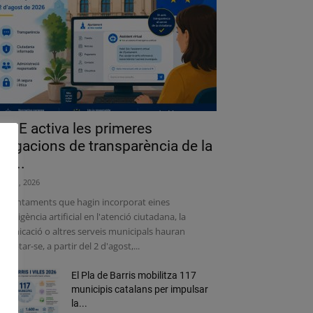
a UE activa les primeres
bligacions de transparència de la
lei...
liol 31, 2026
s ajuntaments que hagin incorporat eines
intel·ligència artificial en l'atenció ciutadana, la
municació o altres serveis municipals hauran
adaptar-se, a partir del 2 d'agost,...
El Pla de Barris mobilitza 117
municipis catalans per impulsar
la...