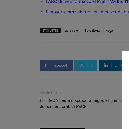
L’ANC dóna informació al Prat: "Madrid t’
El govern farà saber a les ambaixades que
ETIQUETES
aeroport
Barcelona
vaga
Facebook
X
Linkedin
Article anterior
El PDeCAT està disposat a negociar una moci
de censura amb el PSOE