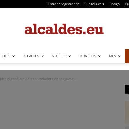
Entrar / registrar-se
Subscriure’s
Botiga
Qu
LOQUIS
ALCALDES TV
NOTÍCIES
MUNICIPIS
MÉS
Alcaldes
re el conflicte dels controladors de seguretat...