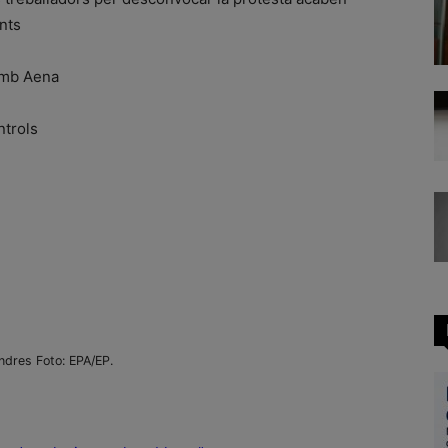
nts
 amb Aena
ntrols
ndres Foto: EPA/EP.