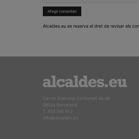
Alcaldes.eu es reserva el dret de revisar els co
Carrer Francesc Carbonell 46-48
08034 Barcelona
T. 933 390 812
info@alcaldes.eu