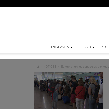
ENTREVISTES
EUROPA
COL·
Inici
NOTÍCIES
Es reprenen les converses per resold