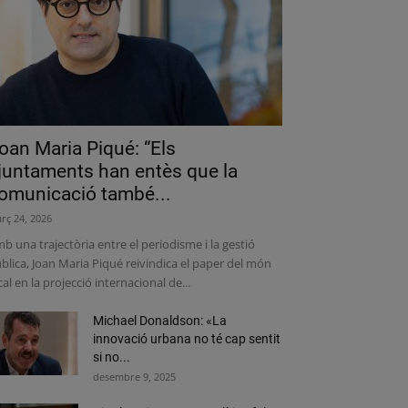
oan Maria Piqué: “Els
juntaments han entès que la
omunicació també...
rç 24, 2026
b una trajectòria entre el periodisme i la gestió
blica, Joan Maria Piqué reivindica el paper del món
cal en la projecció internacional de...
Michael Donaldson: «La
innovació urbana no té cap sentit
si no...
desembre 9, 2025