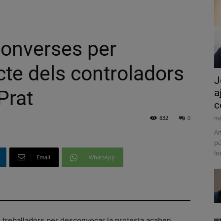
converses per
icte dels controladors
J
Prat
a
c
832
0
ma
Am
pú
lo
Email
WhatsApp
ls treballadors per desconvocar la protesta acaben