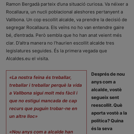
Ramon Bergadà parteix d’una situació curiosa. Va néixer a
Rocallaura, un nucli poblacional aleshores pertanyent a
Vallbona. Un cop escollit alcalde, va prendre la decisió de
segregar Rocallaura. Els veïns no ho van entendre gaire
bé, d’entrada. Però sembla que ho han anat veient més
clar. D’altra manera no l’haurien escollit alcalde tres
legislatures seguides. És la primera vegada que
Alcaldes.eu el visita.
Després de nou
«La nostra feina és treballar,
anys com a
treballar i treballar perquè la vida
alcalde, vostè
a Vallbona sigui molt més fàcil i
segueix sent
que no estigui mancada de cap
reescollit. Què
recurs que puguin trobar-ne en
aporta vostè a la
un altre lloc»
política? Quina
és la seva
«Nou anys com a alcalde han