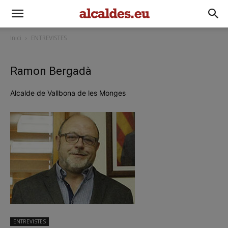
Inici
ENTREVISTES
Ramon Bergadà
Alcalde de Vallbona de les Monges
ENTREVISTES