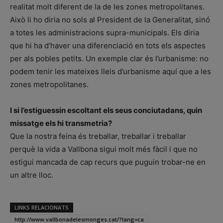
realitat molt diferent de la de les zones metropolitanes.
Això li ho diria no sols al President de la Generalitat, sinó
a totes les administracions supra-municipals. Els diria
que hi ha d’haver una diferenciació en tots els aspectes
per als pobles petits. Un exemple clar és l’urbanisme: no
podem tenir les mateixes lleis d’urbanisme aquí que a les
zones metropolitanes.
I si l’estiguessin escoltant els seus conciutadans, quin
missatge els hi transmetria?
Que la nostra feina és treballar, treballar i treballar
perquè la vida a Vallbona sigui molt més fàcil i que no
estigui mancada de cap recurs que puguin trobar-ne en
un altre lloc.
LINKS RELACIONATS
http://www.vallbonadelesmonges.cat/?lang=ca