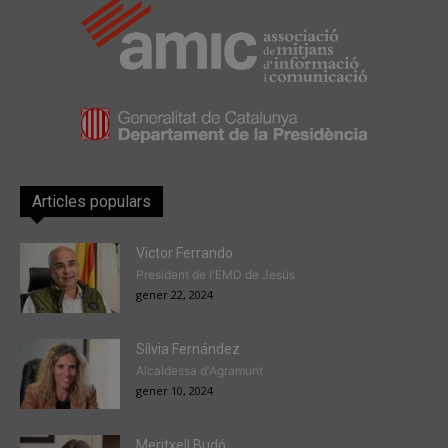
Articles populars
Victor Ferrando
President de l'EMD de Jesús
gener 22, 2024
Sílvia Fernández
Alcaldessa d'Agramunt
gener 10, 2024
Meritxell Budó