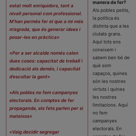
manera de fer?
estat molt enriquidors, tant a
Als pobles petits,
nivell personal com professional.
la política és
M’han permès fer el que a mi més
distinta que a les
m’agrada, que és generar idees i
ciutats grans.
posar-les en pràctica»
Aquí tots ens
coneixem i
«Per a ser alcalde només calen
sabem ben bé de
dues coses: capacitat de treball i
què som
dedicació als demés, i capacitat
capaços, quines
d’escoltar la gent»
són les nostres
virtuts i quines
«Als pobles no fem campanyes
les nostres
electorals. En comptes de fer
limitacions. Aquí
propaganda, els fets parlen per si
no fem
mateixos»
campanyes
electorals. En
«Vaig decidir segregar