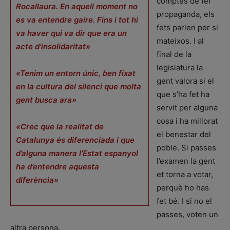
comptes de fer
Rocallaura. En aquell moment no
propaganda, els
es va entendre gaire. Fins i tot hi
fets parlen per si
va haver qui va dir que era un
mateixos. I al
acte d’insolidaritat»
final de la
legislatura la
«Tenim un entorn únic, ben fixat
gent valora si el
en la cultura del silenci que molta
que s’ha fet ha
gent busca ara»
servit per alguna
cosa i ha millorat
«Crec que la realitat de
el benestar del
Catalunya és diferenciada i que
poble. Si passes
d’alguna manera l’Estat espanyol
l’examen la gent
ha d’entendre aquesta
et torna a votar,
diferència»
perquè ho has
fet bé. I si no el
passes, voten un
altra persona.