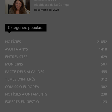
Alcaldessa de La Garriga
desembre 18, 2023
Categories populars
NOTÍCIES
21852
AVUI FA ANYS
1418
ENTREVISTES
629
MUNICIPIS
507
PACTE DELS ALCALDES
455
TEMES D'INTERÈS
312
COMISSIÓ EUROPEA
302
NOTÍCIES AJUNTAMENTS
238
EXPERTS EN GESTIÓ
123