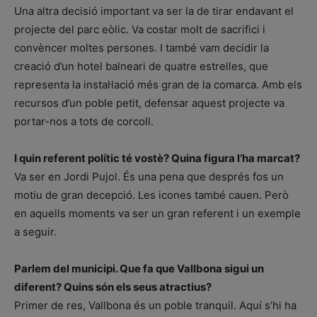
Una altra decisió important va ser la de tirar endavant el
projecte del parc eòlic. Va costar molt de sacrifici i
convèncer moltes persones. I també vam decidir la
creació d’un hotel balneari de quatre estrelles, que
representa la instal·lació més gran de la comarca. Amb els
recursos d’un poble petit, defensar aquest projecte va
portar-nos a tots de corcoll.
I quin referent polític té vostè? Quina figura l’ha marcat?
Va ser en Jordi Pujol. És una pena que després fos un
motiu de gran decepció. Les icones també cauen. Però
en aquells moments va ser un gran referent i un exemple
a seguir.
Parlem del municipi. Que fa que Vallbona sigui un
diferent? Quins són els seus atractius?
Primer de res, Vallbona és un poble tranquil. Aquí s’hi ha