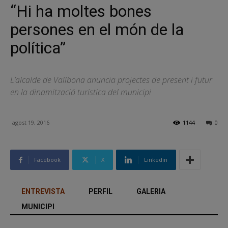
“Hi ha moltes bones
persones en el món de la
política”
L’alcalde de Vallbona anuncia projectes de present i futur
en la dinamització turística del municipi
agost 19, 2016
1144
0
Facebook
X
Linkedin
ENTREVISTA
PERFIL
GALERIA
MUNICIPI