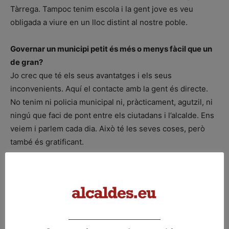
Tàrrega. Tampoc tenim escola i la gent jove es veu
obligada a viure en un lloc distint al nostre poble.
Governar un municipi petit és més o menys fàcil que un
de gran?
Jo crec que té els seus avantatges i els seus
inconvenients. Aquí el contacte amb la gent és directe.
No tenim ni policia municipal ni, pràcticament, agutzil, ni
ningú que faci de pont entre els ciutadans i l’alcalde. Ens
veiem i parlem cada dia. Això té les seves coses, però
també és gratificant.
Després de nou anys com a alcalde, quina valoració en
fa?
Potser caldria preguntar-ho als ciutadans. Però pel que a
mi respecta, han estat uns anys molt enriquidors, tant a
nivell personal com professional. M’han permès fer el