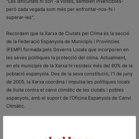
"Les dificultats hi són -a voltes, semblen invencibles-
però cada vegada som més per enfrontar-nos-hi i
superar-les".
Recordem que la Xarxa de Ciutats pel Clima és la secció
de la Federació Espanyola de Municipis i Províncies
(FEMP) formada pels Governs Locals que incorporen en
les seves polítiques la protecció del clima. Actualment,
en els municipis de la Xarxa hi resideix més del 60% de la
població espanyola. Des de la seva constitució, l’1 de juny
de 2005, la Xarxa coordina i impulsa les polítiques locals
de lluita contra el canvi climàtic de les ciutats i pobles
espanyols, amb el suport de l’Oficina Espanyola de Canvi
Climàtic.
L’Ajuntament de Granollers és soci fundador de la Xarxa,
on es va adherir el mateix 2005. L’alcalde, Josep Mayoral i
Antigas, va ser designat com a representant polític per