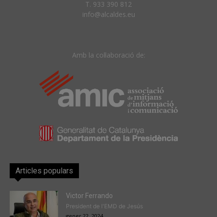
T. 933 390 812
info@alcaldes.eu
Amb la col·laboració de:
Articles populars
Victor Ferrando
President de l'EMD de Jesús
gener 22, 2024