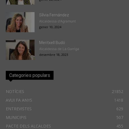
Sílvia Fernández
Alcaldessa d'Agramunt
gener 10, 2024
Meritxell Budó
Alcaldessa de La Garriga
desembre 18, 2023
Categories populars
NOTÍCIES
21852
AVUI FA ANYS
1418
ENTREVISTES
629
MUNICIPIS
507
PACTE DELS ALCALDES
455