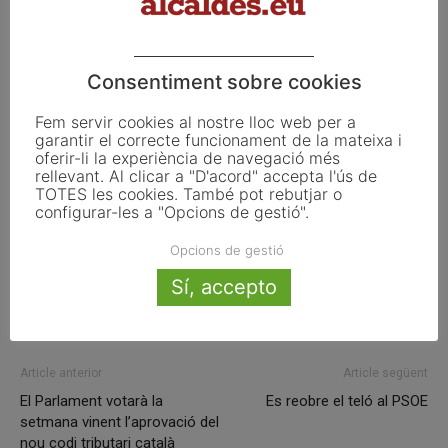
l’Assemblea general i des del 2012 en va ser nomenat
vicepresident.
Consentiment sobre cookies
Fem servir cookies al nostre lloc web per a
garantir el correcte funcionament de la mateixa i
ETIQUETES
Assemblea
Ciutats pel Clima
FMC
granollers
oferir-li la experiència de navegació més
intervenció
octubre
Xarxa Espanyola
rellevant. Al clicar a "D'acord" accepta l'ús de
TOTES les cookies. També pot rebutjar o
configurar-les a "Opcions de gestió".
Opcions de gestió
Facebook
X
Linkedin
Sí, accepto
Article anterior
Article següent
El Parlament votarà la
Es reobre el teló al PSOE
setmana vinent l’aprovació del
nou codi tributari català