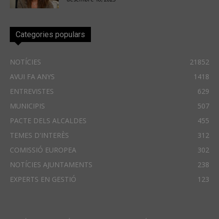
Categories populars
NOTÍCIES
21852
AVUI FA ANYS
1418
ENTREVISTES
629
MUNICIPIS
507
PACTE DELS ALCALDES
455
TEMES D'INTERÈS
312
COMISSIÓ EUROPEA
302
NOTÍCIES AJUNTAMENTS
238
EXPERTS EN GESTIÓ
123