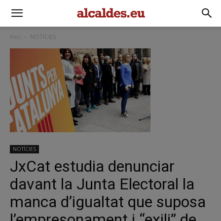
Inici
NOTÍCIES
NOTÍCIES
JxCat estudia denunciar
davant la Junta Electoral la
manca d’igualtat que suposa
l’empresonament i “exili” de