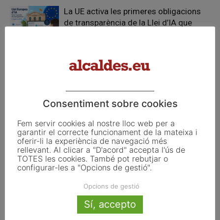
La UE activa les primeres obligacions
de transparència de la Llei d’IA que
afecten els ajuntaments
El Pla de Barris mobilitza 117 municipis
catalans per impulsar la regeneració
urbana
Consentiment sobre cookies
Fem servir cookies al nostre lloc web per a
garantir el correcte funcionament de la mateixa i
FER UN COMENTARI
oferir-li la experiència de navegació més
rellevant. Al clicar a "D'acord" accepta l'ús de
TOTES les cookies. També pot rebutjar o
configurar-les a "Opcions de gestió".
Opcions de gestió
Sí, accepto