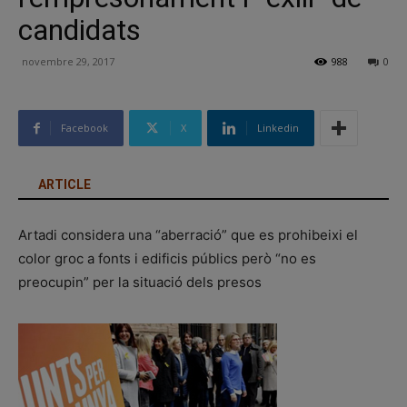
candidats
novembre 29, 2017
988
0
Facebook
X
Linkedin
ARTICLE
Artadi considera una “aberració” que es prohibeixi el
color groc a fonts i edificis públics però “no es
preocupin” per la situació dels presos