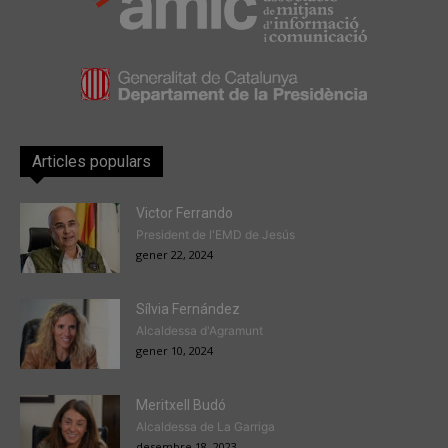
Articles populars
Victor Ferrando
President de l'EMD de Jesús
gener 22, 2024
Sílvia Fernández
Alcaldessa d'Agramunt
gener 10, 2024
Meritxell Budó
Alcaldessa de La Garriga
desembre 18, 2023