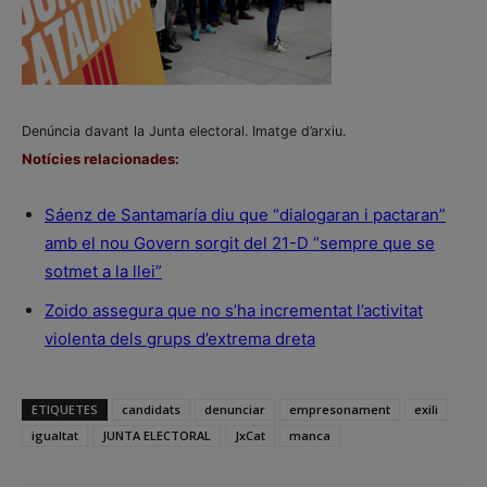
Denúncia davant la Junta electoral. Imatge d’arxiu.
Notícies relacionades:
Sáenz de Santamaría diu que “dialogaran i pactaran”
amb el nou Govern sorgit del 21-D “sempre que se
sotmet a la llei”
Zoido assegura que no s’ha incrementat l’activitat
violenta dels grups d’extrema dreta
ETIQUETES
candidats
denunciar
empresonament
exili
igualtat
JUNTA ELECTORAL
JxCat
manca