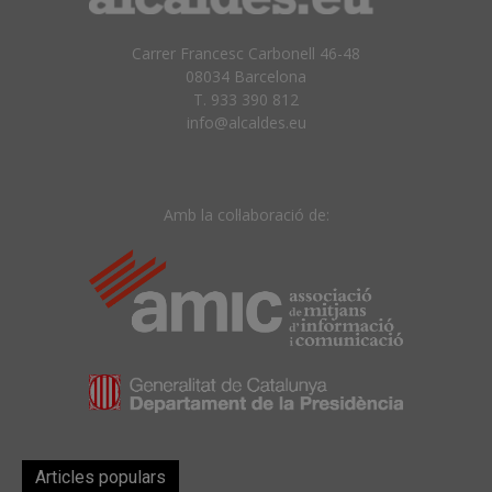
Carrer Francesc Carbonell 46-48
08034 Barcelona
T. 933 390 812
info@alcaldes.eu
Amb la col·laboració de:
Articles populars