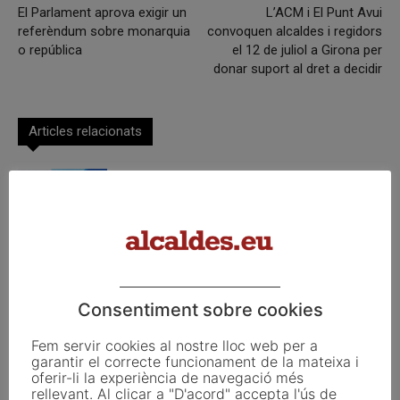
El Parlament aprova exigir un
L’ACM i El Punt Avui
referèndum sobre monarquia
convoquen alcaldes i regidors
o república
el 12 de juliol a Girona per
donar suport al dret a decidir
Articles relacionats
La UE activa les primeres obligacions
de transparència de la Llei d’IA que
afecten els ajuntaments
El Pla de Barris mobilitza 117 municipis
catalans per impulsar la regeneració
urbana
Consentiment sobre cookies
Fem servir cookies al nostre lloc web per a
TESTAREG reforça la cooperació
garantir el correcte funcionament de la mateixa i
transfronterera per impulsar el relleu
oferir-li la experiència de navegació més
generacional al camp
rellevant. Al clicar a "D'acord" accepta l'ús de