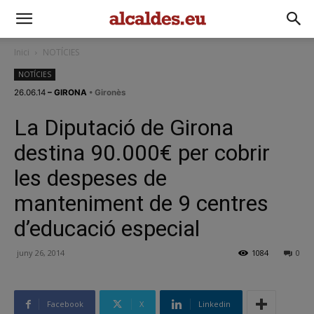
Inici
NOTÍCIES
NOTÍCIES
26.06.14
– GIRONA
• Gironès
La Diputació de Girona
destina 90.000€ per cobrir
les despeses de
manteniment de 9 centres
d’educació especial
juny 26, 2014
1084
0
Facebook
X
Linkedin