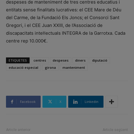
despeses de manteniment de tres centres educatius i
entitats sense finalitats lucratives: el CEE Mare de Déu
del Carme, de la Fundació Els Joncs; el Consorci Sant
Gregori, i el CEE Juan XXIII, de l’Associació de
discapacitats intel·lectuals INTEGRA de la Garrotxa. Cada
centre rep 10.000€.
ETIQUETES
centres
despeses
diners
diputació
educació especial
girona
manteniment
Facebook
X
Linkedin
Article anterior
Article següent