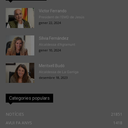
Victor Ferrando
President de l'EMD de Jesús
gener 22, 2024
Sílvia Fernández
Alcaldessa d'Agramunt
gener 10, 2024
Meritxell Budó
Alcaldessa de La Garriga
desembre 18, 2023
Categories populars
NOTÍCIES
21851
AVUI FA ANYS
1418