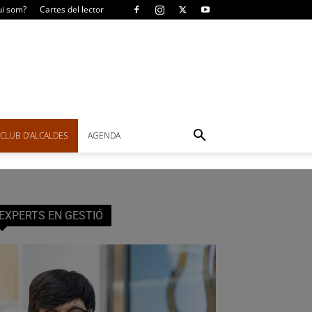
i som?
Cartes del lector
CLUB D’ALCALDES
AGENDA
EXPERTS EN GESTIÓ