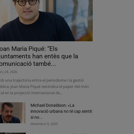
oan Maria Piqué: “Els
juntaments han entès que la
omunicació també...
rç 24, 2026
b una trajectòria entre el periodisme i la gestió
blica, Joan Maria Piqué reivindica el paper del món
cal en la projecció internacional de...
Michael Donaldson: «La
innovació urbana no té cap sentit
si no...
desembre 9, 2025