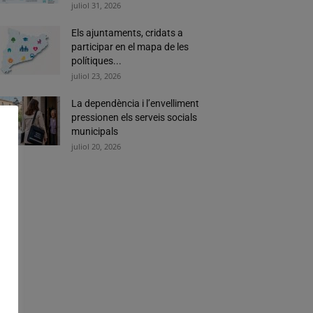
juliol 31, 2026
Els ajuntaments, cridats a
participar en el mapa de les
polítiques...
juliol 23, 2026
La dependència i l’envelliment
pressionen els serveis socials
municipals
juliol 20, 2026