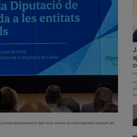
J
a
c
ma
Am
pú
lo
la jornada de presentació dels nous serveis de ciberseguretat adreçats als