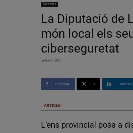
NOTÍCIES
La Diputació de L
món local els se
ciberseguretat
juliol 6, 2026
Facebook
X
Linkedin
ARTICLE
L’ens provincial posa a d