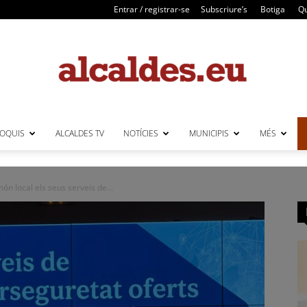
Entrar / registrar-se
Subscriure’s
Botiga
Qu
LOQUIS
ALCALDES TV
NOTÍCIES
MUNICIPIS
MÉS
Alcaldes
ón local els seus serveis de...