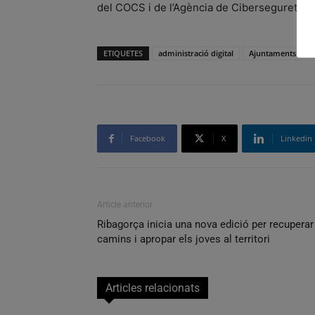
del COCS i de l’Agència de Ciberseguretat d
ETIQUETES
administració digital
Ajuntaments
Facebook
X
Linkedin
Article anterior
Ribagorça inicia una nova edició per recuperar
camins i apropar els joves al territori
Articles relacionats