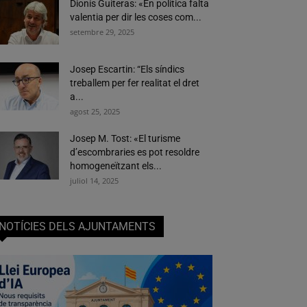
Dionís Guiteras: «En política falta
valentia per dir les coses com...
setembre 29, 2025
Josep Escartin: “Els síndics
treballem per fer realitat el dret
a...
agost 25, 2025
Josep M. Tost: «El turisme
d’escombraries es pot resoldre
homogeneïtzant els...
juliol 14, 2025
NOTÍCIES DELS AJUNTAMENTS