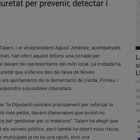
uretat per prevenir, detectar i
 Talarn, i el vicepresident Agustí Jiménez, acompanyats
tran, han ofert aquest dilluns una jornada per
L
t davant de representants del món local. La trobada ha
o
uretat que s’ofereix des de l’àrea de Noves
L
 els ajuntaments de la demarcació de Lleida, Pirineu i
ju
respondre a possibles ciberatacs.
El
d'
co
ue “la Diputació existeix precisament per reforçar la
d'
els més petits, davant d’amenaces que sovint no
 per gestionar per si mateixos”. Talarn ha afegit que
at els serveis públics, però també ha obert nous riscos.
is municipals ja no és una opció, sinó una