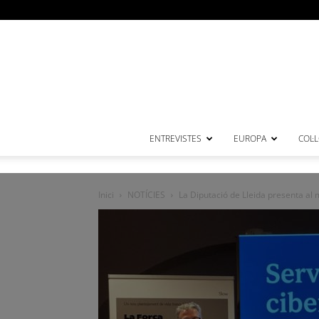
ENTREVISTES
EUROPA
COL·
Inici
NOTÍCIES
La Diputació de Lleida presenta al m