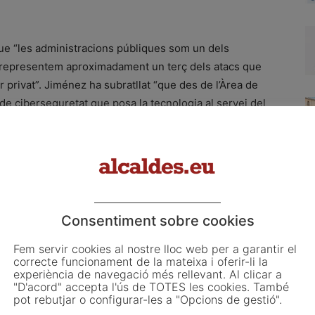
que “les administracions públiques som un dels
 i representem aproximadament un terç dels atacs que
 privat”. Jiménez ha subratllat “que des de l’Àrea de
 ciberseguretat que posa la tecnologia al servei del
ort tècnic perquè tots els municipis disposin del
ació de Lleida, a través de l’àrea de Noves Tecnologies,
integral de ciberseguretat per prevenir, detectar i
ou la protecció de xarxes i correus electrònics, la
Consentiment sobre cookies
ó i recuperació davant d’incidents, així com formació
Fem servir cookies al nostre lloc web per a garantir el
el micro Esquema Nacional de Seguretat, amb l’objectiu
correcte funcionament de la mateixa i oferir-li la
ments i consells comarcals.
experiència de navegació més rellevant. Al clicar a
"D'acord" accepta l'ús de TOTES les cookies. També
pot rebutjar o configurar-les a "Opcions de gestió".
 de tècnics de Noves Tecnologies i també de membres