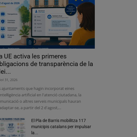
a UE activa les primeres
bligacions de transparència de la
lei...
liol 31, 2026
s ajuntaments que hagin incorporat eines
intel·ligència artificial en l'atenció ciutadana, la
municació o altres serveis municipals hauran
adaptar-se, a partir del 2 d'agost,...
El Pla de Barris mobilitza 117
municipis catalans per impulsar
la...