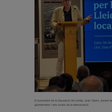
El president de la Diputació de Lleida, Joan Talarn, durant 
ajuntaments i ens locals de la demarcació.