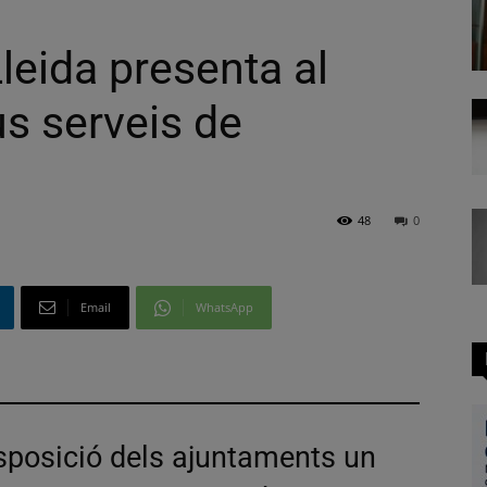
leida presenta al
us serveis de
48
0
Email
WhatsApp
isposició dels ajuntaments un