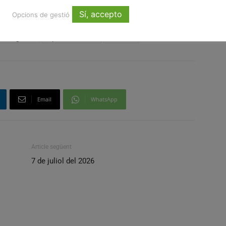
e Catalunya, on s’ha destacat
Sí, accepto
Opcions de gestió
ciberseguretat
Diputació de Lleida
món local
Email
WhatsApp
Article següent
7 de juliol del 2026