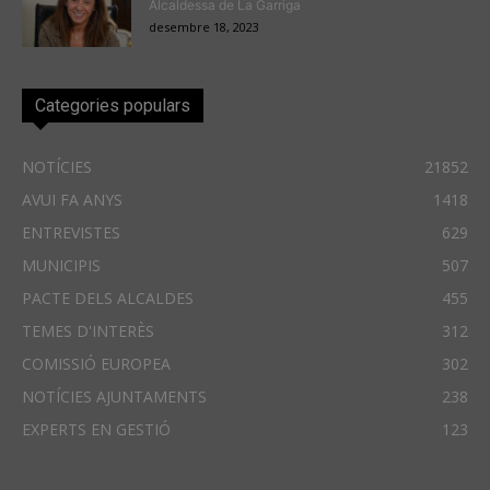
Alcaldessa de La Garriga
desembre 18, 2023
Categories populars
NOTÍCIES
21852
AVUI FA ANYS
1418
ENTREVISTES
629
MUNICIPIS
507
PACTE DELS ALCALDES
455
TEMES D'INTERÈS
312
COMISSIÓ EUROPEA
302
NOTÍCIES AJUNTAMENTS
238
EXPERTS EN GESTIÓ
123