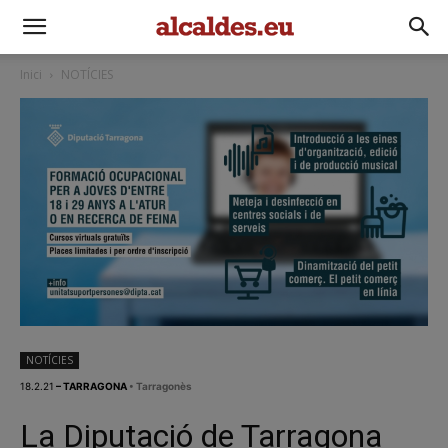
Inici
NOTÍCIES
NOTÍCIES
18.2.21
– TARRAGONA
• Tarragonès
La Diputació de Tarragona