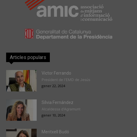
Articles populars
Victor Ferrando
President de l'EMD de Jesús
gener 22, 2024
Sílvia Fernández
Alcaldessa d'Agramunt
gener 10, 2024
Meritxell Budó