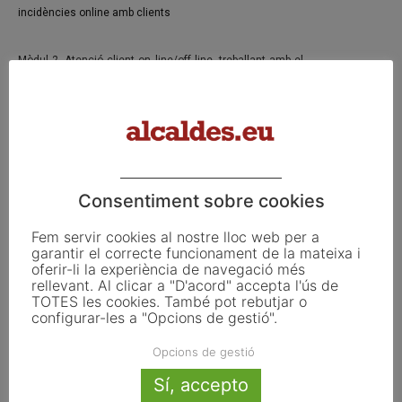
incidències online amb clients
Mòdul 2. Atenció client on line/off line, treballant amb el
Customer Relationship Management
Curs d’Introducció a les eines d’organització, edició i de
Consentiment sobre cookies
producció musical
Fem servir cookies al nostre lloc web per a
garantir el correcte funcionament de la mateixa i
Taller 1. Rekordbox (50 hores).
oferir-li la experiència de navegació més
rellevant. Al clicar a "D'acord" accepta l'ús de
TOTES les cookies. També pot rebutjar o
Mòdul 1. Instal·lació i configuració
configurar-les a "Opcions de gestió".
Opcions de gestió
Mòdul 2. Configuració avançada
Sí, accepto
Mòdul 3. Edició