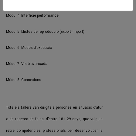
Mòdul 4. Interfície performance
Mòdul 5. Llistes de reproducció (Export_Import)
Mòdul 6. Modes d’execució
Mòdul 7. Visió avançada
Mòdul 8. Connexions.
Tots els tallers van dirigits a persones en situació d’atur
o de recerca de feina, d’entre 18 i 29 anys, que vulguin
rebre competències professionals per desenvolupar la