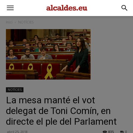
Inici
NOTÍCIES
NOTÍCIES
La mesa manté el vot
delegat de Toni Comín, en
directe el ple del Parlament
abril 25, 2018
835
0