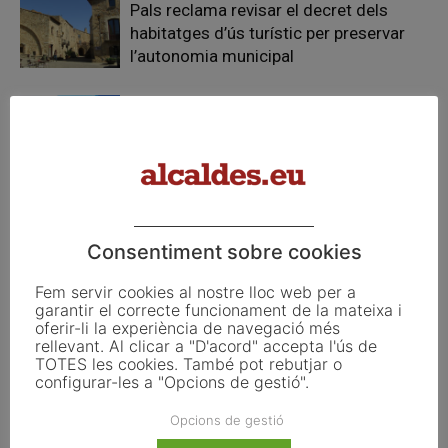
Pals reclama revisar el decret dels
habitatges d’ús turístic per preservar
l’autonomia municipal
La UE activa les primeres obligacions
de transparència de la Llei d’IA que
afecten els ajuntaments
El Pla de Barris mobilitza 117 municipis
catalans per impulsar la regeneració
urbana
Consentiment sobre cookies
Fem servir cookies al nostre lloc web per a
garantir el correcte funcionament de la mateixa i
oferir-li la experiència de navegació més
rellevant. Al clicar a "D'acord" accepta l'ús de
TOTES les cookies. També pot rebutjar o
FER UN COMENTARI
configurar-les a "Opcions de gestió".
Opcions de gestió