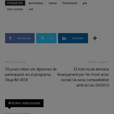
ETIQUETES
Arrimadas
mesa
Parlament
ple
toni comón
vot
Facebook
X
Linkedin
Article anterior
Article següent
35 joves reben els diplomes de
El món local demana
participació en el programa
finançament per fer front al bo
Okup’Alt 2018
social i la seva compatibilitat
amb la Llei 24/2015
Articles relacionats