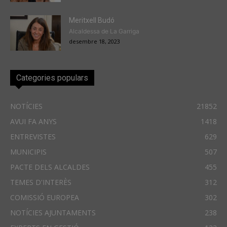
Meritxell Budó
Alcaldessa de La Garriga
desembre 18, 2023
Categories populars
NOTÍCIES
21852
AVUI FA ANYS
1418
ENTREVISTES
629
MUNICIPIS
507
PACTE DELS ALCALDES
455
TEMES D'INTERÈS
312
COMISSIÓ EUROPEA
302
NOTÍCIES AJUNTAMENTS
238