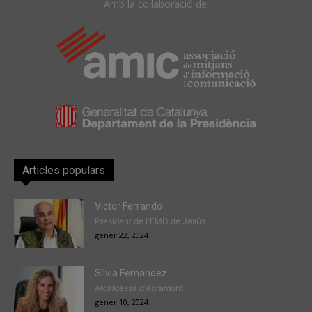
Amb la col·laboració de:
Articles populars
Victor Ferrando
President de l'EMD de Jesús
gener 22, 2024
Sílvia Fernández
Alcaldessa d'Agramunt
gener 10, 2024