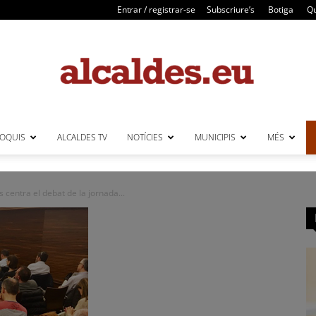
Entrar / registrar-se
Subscriure’s
Botiga
Qu
LOQUIS
ALCALDES TV
NOTÍCIES
MUNICIPIS
MÉS
Alcaldes
s centra el debat de la jornada...