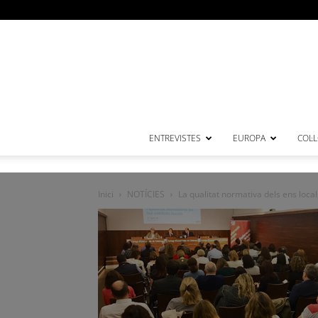
ENTREVISTES
EUROPA
COL·
Inici
NOTÍCIES
La qualitat normativa dels ens local