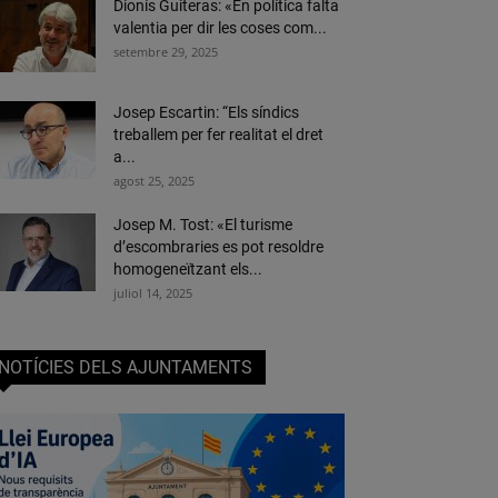
Dionís Guiteras: «En política falta
valentia per dir les coses com...
setembre 29, 2025
Josep Escartin: “Els síndics
treballem per fer realitat el dret
a...
agost 25, 2025
Josep M. Tost: «El turisme
d’escombraries es pot resoldre
homogeneïtzant els...
juliol 14, 2025
NOTÍCIES DELS AJUNTAMENTS