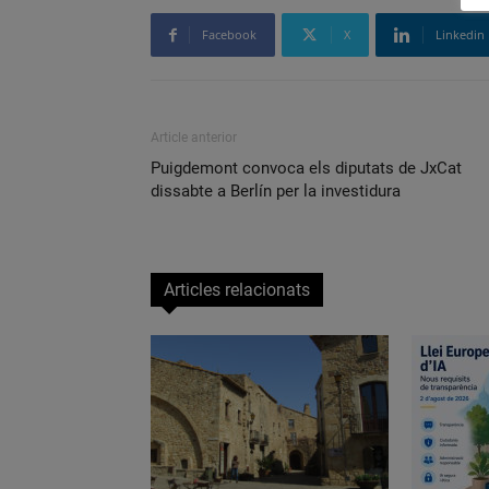
Facebook
X
Linkedin
Article anterior
Puigdemont convoca els diputats de JxCat
dissabte a Berlín per la investidura
Articles relacionats