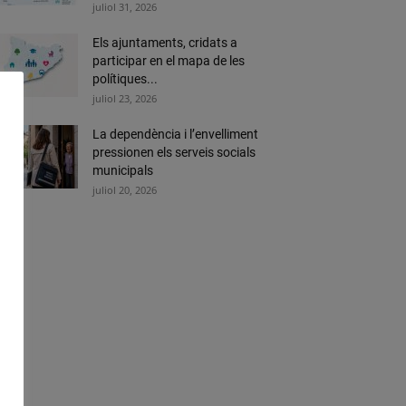
juliol 31, 2026
Els ajuntaments, cridats a
participar en el mapa de les
polítiques...
juliol 23, 2026
La dependència i l’envelliment
pressionen els serveis socials
municipals
juliol 20, 2026