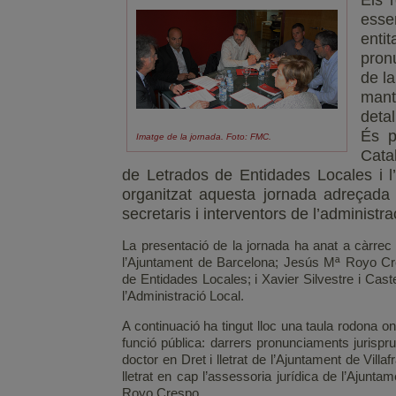
Els 
esse
enti
pron
de la
mant
deta
És p
Imatge de la jornada. Foto: FMC.
Cata
de Letrados de Entidades Locales i l
organitzat aquesta jornada adreçada p
secretaris i interventors de l’administra
La presentació de la jornada ha anat a càrrec d
l’Ajuntament de Barcelona; Jesús Mª Royo Cre
de Entidades Locales; i Xavier Silvestre i Cast
l’Administració Local.
A continuació ha tingut lloc una taula rodona on 
funció pública: darrers pronunciaments jurispr
doctor en Dret i lletrat de l’Ajuntament de Vil
lletrat en cap l’assessoria jurídica de l’Ajun
Royo Crespo.