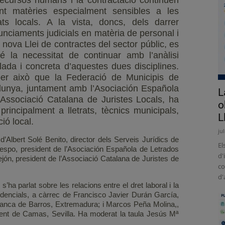
recursos humans i la contractació continuen
nt matèries especialment sensibles a les
tats locals. A la vista, doncs, dels darrer
unciaments judicials en matèria de personal i
 nova Llei de contractes del sector públic, es
é la necessitat de continuar amb l’anàlisi
llada i concreta d’aquestes dues disciplines.
er això que la Federació de Municipis de
lunya, juntament amb l’Asociación Española
L
’Associació Catalana de Juristes Locals, ha
o
rincipalment a lletrats, tècnics municipals,
L
ció local.
ju
’Albert Solé Benito, director dels Serveis Jurídics de
El
spo, president de l’Asociación Española de Letrados
d'
ejón, president de l’Associació Catalana de Juristes de
co
d'
s’ha parlat sobre les relacions entre el dret laboral i la
udencials, a càrrec de Francisco Javier Durán García,
lafranca de Barros, Extremadura; i Marcos Peña Molina,,
tament de Camas, Sevilla. Ha moderat la taula Jesús Mª