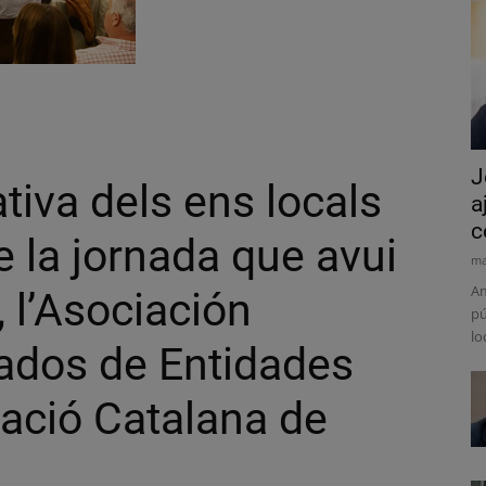
J
tiva dels ens locals
a
c
e la jornada que avui
ma
Am
 l’Asociación
pú
lo
ados de Entidades
iació Catalana de