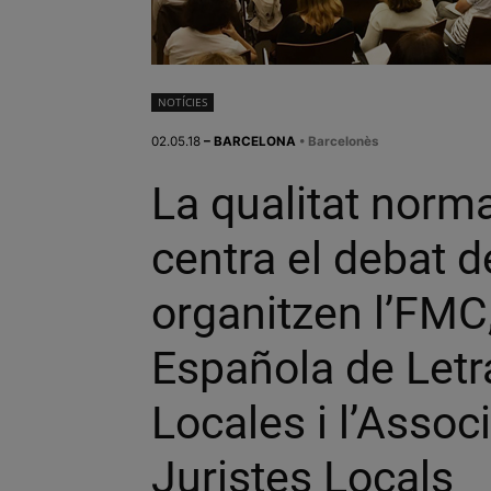
NOTÍCIES
02.05.18
– BARCELONA
• Barcelonès
La qualitat norma
centra el debat d
organitzen l’FMC,
Española de Letr
Locales i l’Assoc
Juristes Locals