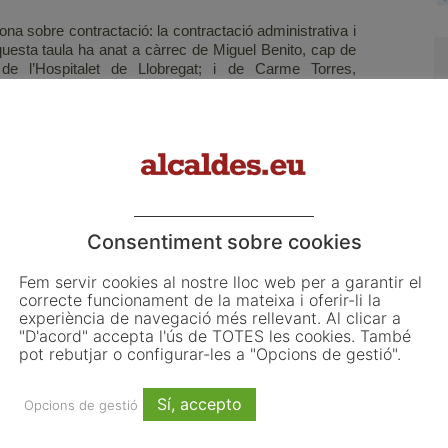
ona sobre contractació: la contractació administrativa i
Aquesta taula ha anat a càrrec de Miguel Benito, cap de
t de l’Hospitalet de Llobregat; i de Carme Torres,
inació Econòmica de l’Ajuntament de Barcelona. També
normativa en relació amb els ens locals ha anat a càrrec
dministratiu i director de l ?Institut de Recerca UB,
esentat Xavier Silvestre i Castejón.
Heredia, lletrat de l’Ajuntament de Gavà; l’advocat
sa i de l’Administració Pública Cristóbal Martell Pérez-
Consentiment sobre cookies
stratiu cap al dret penal.
Fem servir cookies al nostre lloc web per a garantir el
correcte funcionament de la mateixa i oferir-li la
experiència de navegació més rellevant. Al clicar a
"D'acord" accepta l'ús de TOTES les cookies. També
des Locales
Associació Catalana de Juristes Locals
debat
pot rebutjar o configurar-les a "Opcions de gestió".
Sí, accepto
Opcions de gestió