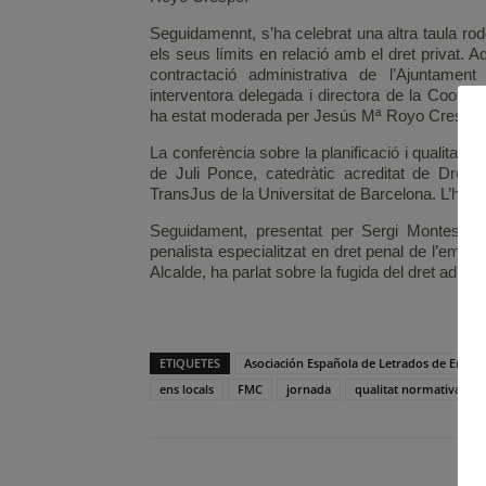
Seguidamennt, s’ha celebrat una altra taula rod
els seus límits en relació amb el dret privat. 
contractació administrativa de l’Ajuntamen
interventora delegada i directora de la Coord
ha estat moderada per Jesús Mª Royo Crespo.
La conferència sobre la planificació i qualitat 
de Juli Ponce, catedràtic acreditat de Dret A
TransJus de la Universitat de Barcelona. L’ha pr
Seguidament, presentat per Sergi Monteserín 
penalista especialitzat en dret penal de l’empre
Alcalde, ha parlat sobre la fugida del dret admini
ETIQUETES
Asociación Española de Letrados de Entida
ens locals
FMC
jornada
qualitat normativa