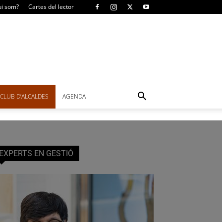
i som?
Cartes del lector
CLUB D’ALCALDES
AGENDA
EXPERTS EN GESTIÓ