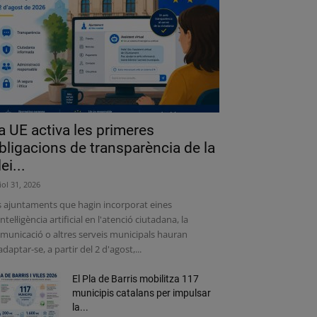
a UE activa les primeres
bligacions de transparència de la
lei...
liol 31, 2026
s ajuntaments que hagin incorporat eines
intel·ligència artificial en l'atenció ciutadana, la
municació o altres serveis municipals hauran
adaptar-se, a partir del 2 d'agost,...
El Pla de Barris mobilitza 117
municipis catalans per impulsar
la...