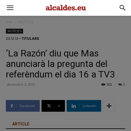
Inici
NOTÍCIES
NOTÍCIES
03.12.13
– TITULARS
‘La Razón’ diu que Mas
anunciarà la pregunta del
referèndum el dia 16 a TV3
desembre 3, 2013
302
0
Facebook
X
Linkedin
ARTICLE