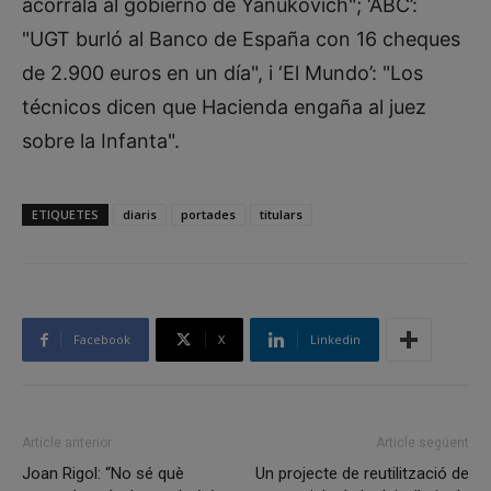
acorrala al gobierno de Yanukóvich"; ‘ABC’:
"UGT burló al Banco de España con 16 cheques
de 2.900 euros en un día", i ‘El Mundo’: "Los
técnicos dicen que Hacienda engaña al juez
sobre la Infanta".
ETIQUETES
diaris
portades
titulars
Facebook
X
Linkedin
Article anterior
Article següent
Joan Rigol: “No sé què
Un projecte de reutilització de