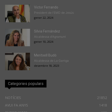
Victor Ferrando
President de l'EMD de Jesús
gener 22, 2024
Sílvia Fernández
Alcaldessa d'Agramunt
gener 10, 2024
Meritxell Budó
Alcaldessa de La Garriga
desembre 18, 2023
Categories populars
NOTÍCIES
21852
AVUI FA ANYS
1418