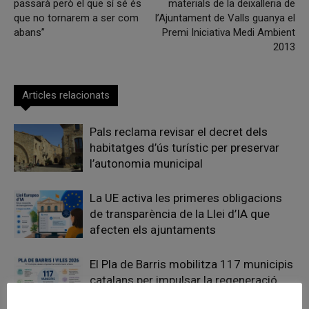
passarà però el que sí sé és
materials de la deixalleria de
que no tornarem a ser com
l’Ajuntament de Valls guanya el
abans”
Premi Iniciativa Medi Ambient
2013
Articles relacionats
Pals reclama revisar el decret dels
habitatges d’ús turístic per preservar
l’autonomia municipal
La UE activa les primeres obligacions
de transparència de la Llei d’IA que
afecten els ajuntaments
El Pla de Barris mobilitza 117 municipis
catalans per impulsar la regeneració
urbana