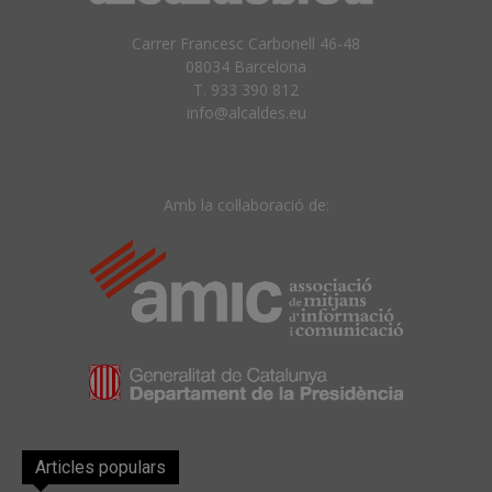
Carrer Francesc Carbonell 46-48
08034 Barcelona
T. 933 390 812
info@alcaldes.eu
Amb la col·laboració de:
Articles populars