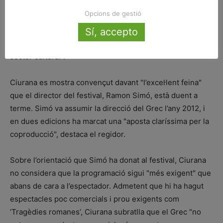
programadors forans que el festival convida perquè
Opcions de gestió
coneguin produccions locals i els contractin. Sobre
Sí, accepto
aquest punt, Ciurana indica que si be "no te tanta
transcendència de cara al públic, és molt important pel
sector cultural".
Ciurana es mostra convençut davant "l’excel·lent feina"
que el director del festival, Ramon Simó, està duent a
terme. Simó va assumir la direcció del Grec l’any 2012, i
en dues edicions ha marcat una "aposta claríssima per la
coproducció", destaca el regidor.
Sobre l’orientació que Simó ha donat al festival, Ciurana
no considera que la programació sigui "més exigent" que
abans de cara a l’espectador. Admetent que hi ha hagut
espectacles poc comercials i prou exigents com
‘Tragèdies romanes’, Ciurana subratlla que el Grec "no