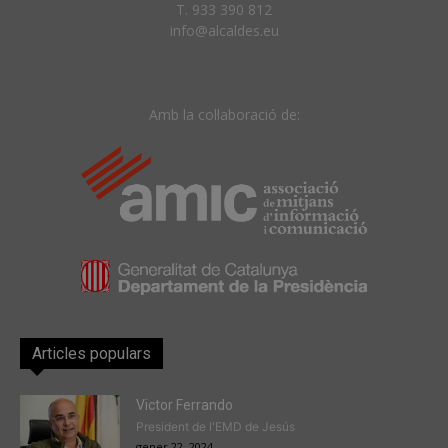
T. 933 390 812
info@alcaldes.eu
Amb la col·laboració de:
Articles populars
Victor Ferrando
President de l'EMD de Jesús
gener 22, 2024