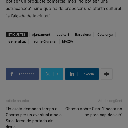
pot ser un producte comercial més, no pot ser una
astracanada", sinó que ha de proposar una oferta cultural
"a l’alçada de la ciutat".
ETIQUETES
Ajuntament
auditori
Barcelona
Catalunya
generalitat
Jaume Ciurana
MACBA
Facebook
X
Linkedin
Article anterior
Article següent
Els aliats demanen temps a
Obama sobre Síria: “Encara no
Obama per un eventual atac a
he pres cap decisió”
Síria, tema de portada als
diaris