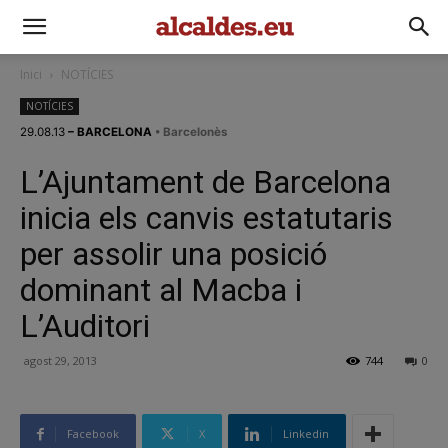
Inici
NOTÍCIES
NOTÍCIES
29.08.13
– BARCELONA
• Barcelonès
L’Ajuntament de Barcelona
inicia els canvis estatutaris
per assolir una posició
dominant al Macba i
L’Auditori
agost 29, 2013
744
0
Facebook
X
Linkedin