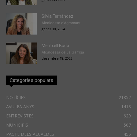
Sílvia Fernández
Alcaldessa d'Agramunt
gener 10, 2024
Meritxell Budó
Alcaldessa de La Garriga
desembre 18, 2023
Categories populars
NOTÍCIES
21852
AVUI FA ANYS
1418
ENTREVISTES
629
MUNICIPIS
507
PACTE DELS ALCALDES
455