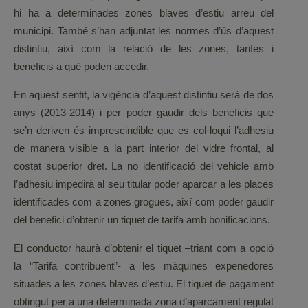
hi ha a determinades zones blaves d’estiu arreu del
municipi. També s’han adjuntat les normes d’ús d’aquest
distintiu, així com la relació de les zones, tarifes i
beneficis a què poden accedir.
En aquest sentit, la vigència d’aquest distintiu serà de dos
anys (2013-2014) i per poder gaudir dels beneficis que
se’n deriven és imprescindible que es col·loqui l’adhesiu
de manera visible a la part interior del vidre frontal, al
costat superior dret. La no identificació del vehicle amb
l’adhesiu impedirà al seu titular poder aparcar a les places
identificades com a zones grogues, així com poder gaudir
del benefici d’obtenir un tiquet de tarifa amb bonificacions.
El conductor haurà d’obtenir el tiquet –triant com a opció
la “Tarifa contribuent”- a les màquines expenedores
situades a les zones blaves d’estiu. El tiquet de pagament
obtingut per a una determinada zona d’aparcament regulat