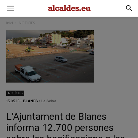
Inici
NOTÍCIES
NOTÍCIES
15.05.13
– BLANES
• La Selva
L’Ajuntament de Blanes
informa 12.700 persones