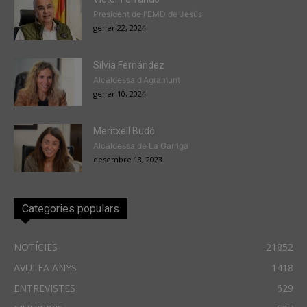
President de l'EMD de Jesús
gener 22, 2024
Sílvia Fernández
Alcaldessa d'Agramunt
gener 10, 2024
Meritxell Budó
Alcaldessa de La Garriga
desembre 18, 2023
Categories populars
NOTÍCIES
21852
AVUI FA ANYS
1418
ENTREVISTES
629