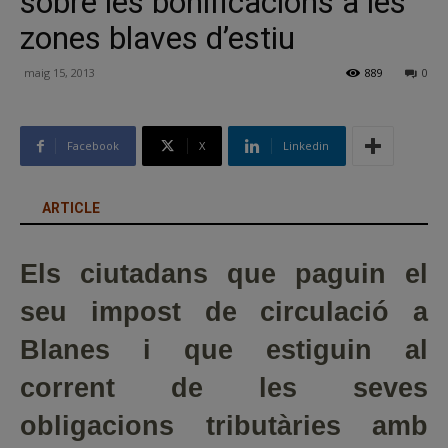
sobre les bonificacions a les
zones blaves d’estiu
maig 15, 2013
889
0
Facebook
X
Linkedin
ARTICLE
Els ciutadans que paguin el
seu impost de circulació a
Blanes i que estiguin al
corrent de les seves
obligacions tributàries amb