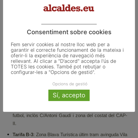
Mediterrani.
Racó d’en Portas
: El carrer Racó d’en Portas i tots els
carrers que hi conflueixen de l’interior del barri, C/Senda
Consentiment sobre cookies
del Molí, Rosselló i Escales de l’Aigua.
S’Auguer
: C/Sant Pere Pescador i C/Méndez Núñez.
Fem servir cookies al nostre lloc web per a
garantir el correcte funcionament de la mateixa i
oferir-li la experiència de navegació més
rellevant. Al clicar a "D'acord" accepta l'ús de
TOTES les cookies. També pot rebutjar o
Zona Blava d’Estiu amb Bonificacions per a vehicles
configurar-les a "Opcions de gestió".
autoritzats :
Opcions de gestió
Tarifa B-2
: Zona Blava Turística passeig Catalunya -a
Sí, accepto
partir de la sortida del carrer Racó d’en Portas fins al
carrer Ernest Lluch-, zona antic poliesportiu i camps de
futbol, inclòs C/Antoni Gaudí i zona del costat del CAP-
II.
Tarifa B-3
: Zona Blava Turística últim tram avinguda Vila