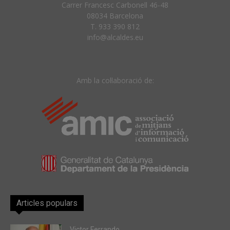
Carrer Francesc Carbonell 46-48
08034 Barcelona
T. 933 390 812
info@alcaldes.eu
Amb la col·laboració de:
Articles populars
Victor Ferrando