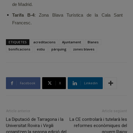
de Madrid.
Tarifa B-4
: Zona Blava Turística de la Cala Sant
Francesc.
ETIQUETES
acreditacions
Ajuntament
Blanes
bonificacions
estiu
pàrquing
zones blaves
Facebook
X
Linkedin
Article anterior
Article següent
La Diputació de Tarragona i la
La CE controlarà i tutelarà les
Universitat Rovira i Virgili
reformes econòmiques del
organitzen la segona edició del
govern Rajoy