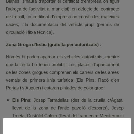
Blanes, s’haurà d’aportar el certificat d’empresa on figuri
l’adreça de l’activitat al municipi); en defecte del contracte
de treball, un certificat d’empresa on constin les mateixes
dades; i la documentació del vehicle propi (permís de
circulació i fitxa tècnica).
Zona Groga d’Estiu (gratuïta per autoritzats) :
Només hi poden aparcar els vehicles autoritzats, mentre
que la resta ho tenen prohibit. Les places d’aparcament
de les zones grogues comprenen els carrers de les àrees
veïnals de primera línia turística (Els Pins, Racó d’en
Portas i s’Auguer) i estaran pintades de color groc :
Els Pins
: Josep Tarradellas (des de la cruïlla c/Àgata,
llevat de la zona de l’antic pavelló d’esports), Josep
Trueta, Cristòfol Colom (llevat del tram entre Mediterrani i
Vila de París), tots els carrers interiors dels esmentats
carrers fins al passeig de s’Abanell i l’avinguda