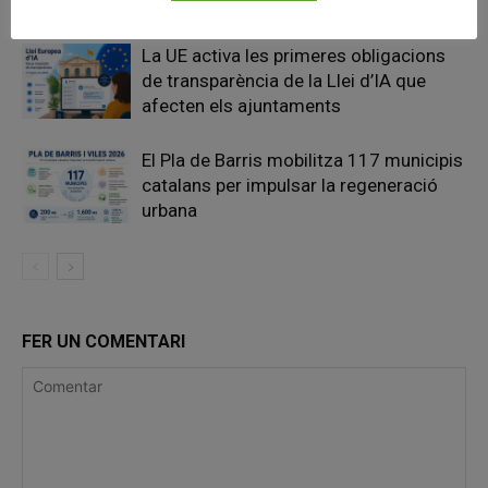
l’autonomia municipal
La UE activa les primeres obligacions
de transparència de la Llei d’IA que
afecten els ajuntaments
El Pla de Barris mobilitza 117 municipis
catalans per impulsar la regeneració
urbana
FER UN COMENTARI