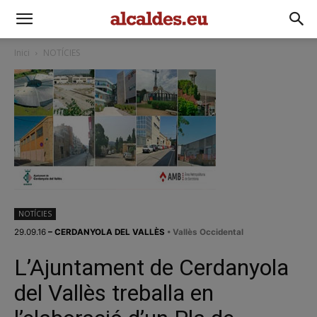
Inici
NOTÍCIES
NOTÍCIES
29.09.16
– CERDANYOLA DEL VALLÈS
• Vallès Occidental
L’Ajuntament de Cerdanyola
del Vallès treballa en