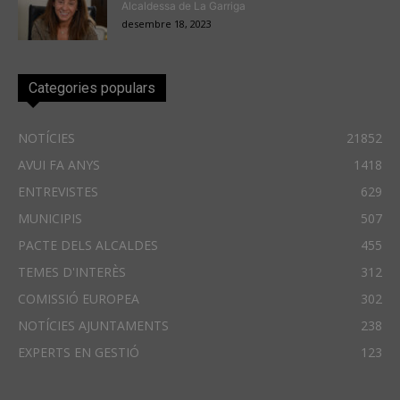
Alcaldessa de La Garriga
desembre 18, 2023
Categories populars
NOTÍCIES
21852
AVUI FA ANYS
1418
ENTREVISTES
629
MUNICIPIS
507
PACTE DELS ALCALDES
455
TEMES D'INTERÈS
312
COMISSIÓ EUROPEA
302
NOTÍCIES AJUNTAMENTS
238
EXPERTS EN GESTIÓ
123