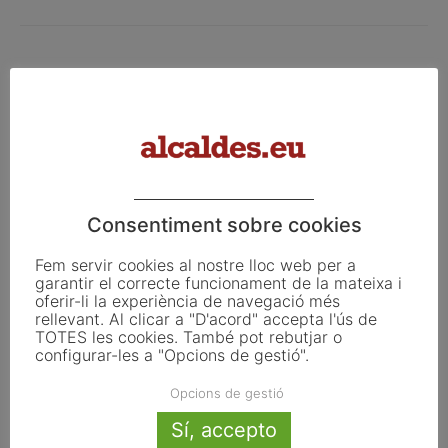
Facebook
X
Linkedin
Article anterior
Article següent
La CUP replica avui el discurs
Aquest 30 de setembre es
Consentiment sobre cookies
del president Puigdemont
commemora el Dia
Internacional del Trastorn
Fem servir cookies al nostre lloc web per a
Específic del Llenguatge (TEL)
garantir el correcte funcionament de la mateixa i
oferir-li la experiència de navegació més
rellevant. Al clicar a "D'acord" accepta l'ús de
TOTES les cookies. També pot rebutjar o
Articles relacionats
configurar-les a "Opcions de gestió".
Opcions de gestió
Pals reclama revisar el decret dels
habitatges d’ús turístic per preservar
Sí, accepto