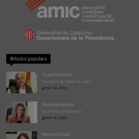
Articles populars
Victor Ferrando
President de l'EMD de Jesús
gener 22, 2024
Sílvia Fernández
Alcaldessa d'Agramunt
gener 10, 2024
Meritxell Budó