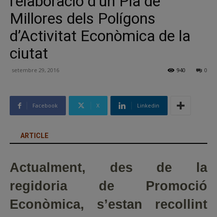
l’elaboració d’un Pla de
Millores dels Polígons
d’Activitat Econòmica de la
ciutat
setembre 29, 2016
940
0
Facebook
X
Linkedin
ARTICLE
Actualment, des de la
regidoria de Promoció
Econòmica, s’estan recollint