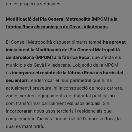
en les properes setmanes.
Modificació del Pla General Metropolità (MPGM) a la
fàbrica Roca als municipis de Gavà i Viladecans
El Consell Metropolità d’aquest dimarts també
ha aprovat
inicialment la Modificació del Pla General Metropolità
de Barcelona (MPGM) a la fàbrica Roca
, que afecta els
municipis de Gavà i Viladecans. L’objectiu de la MPGM
és
incorporar el recinte de la fàbrica Roca als barris del
seu entorn
, enderrocar el mur perimetral que hi ha
actualment i preveure-hi la construcció de nous carrers,
zones verdes i equipaments de titularitat pública, així
com transformar parcialment els usos actuals. S’hi
incorporaran nous usos terciaris i residencials que
complementin l’activitat industrial de l’empresa Roca, la
qual es mantindrà.