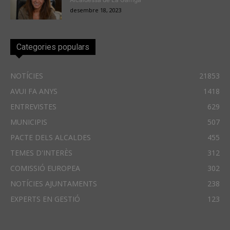
desembre 18, 2023
Categories populars
NOTÍCIES
21853
AVUI FA ANYS
1418
ENTREVISTES
629
MUNICIPIS
507
PACTE DELS ALCALDES
455
TEMES D'INTERÈS
312
COMISSIÓ EUROPEA
302
NOTÍCIES AJUNTAMENTS
238
EXPERTS EN GESTIÓ
123