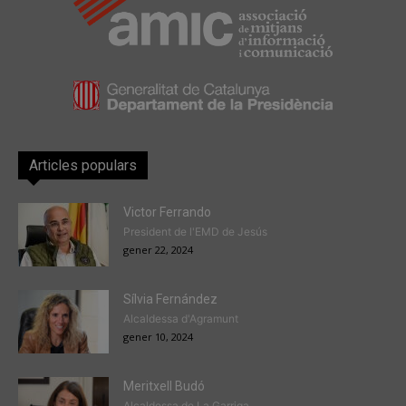
Articles populars
Victor Ferrando
President de l'EMD de Jesús
gener 22, 2024
Sílvia Fernández
Alcaldessa d'Agramunt
gener 10, 2024
Meritxell Budó
Alcaldessa de La Garriga