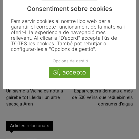
Consentiment sobre cookies
ETIQUETES
L'Hospitalet de Llobregat
MITMA
mobilitat sostenible
next generation
Fem servir cookies al nostre lloc web per a
garantir el correcte funcionament de la mateixa i
oferir-li la experiència de navegació més
rellevant. Al clicar a "D'acord" accepta l'ús de
TOTES les cookies. També pot rebutjar o
configurar-les a "Opcions de gestió".
Facebook
X
Linkedin
Opcions de gestió
Sí, accepto
Article anterior
Article següent
Un sisme a Vielha es nota a
Esparreguera demana a més
gairebé tot Lleida i un altre
de 500 veïns que redueixin els
sacseja Aran
consums d’aigua
Articles relacionats