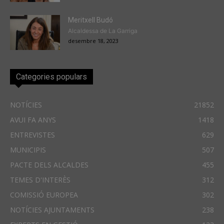
Meritxell Budó
Alcaldessa de La Garriga
desembre 18, 2023
Categories populars
NOTÍCIES
21852
AVUI FA ANYS
1418
ENTREVISTES
629
MUNICIPIS
507
PACTE DELS ALCALDES
455
TEMES D'INTERÈS
312
COMISSIÓ EUROPEA
302
NOTÍCIES AJUNTAMENTS
238