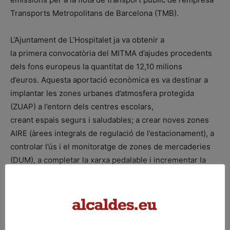
Transports Metropolitans de Barcelona (TMB).
L’Ajuntament de L’Hospitalet ja va obtenir a
la primera convocatòria del MITMA d’ajudes procedents
dels fons europeus la quantitat de 12,10 milions
d’euros. Aquesta aportació econòmica es va destinar a
implantar les zones urbanes d’atmosfera protegida
(ZUAP) a l’entorn dels centres escolars,
creant espais segurs i saludables; a crear noves zones
AIRE (àrees integrals de regulació de l’estacionament), a
controlar l’ús i el monitoratge de zones de mercaderies
(DUM), a completar la xarxa pedalable i incrementar la
xarxa d’aparcaments segurs per a bicicletes i a remodelar
una trentena de carrers del municipi.
Font: Ajuntament de l’Hospitalet de Llobregat