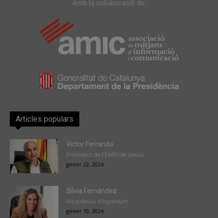
Amb la col·laboració de:
Articles populars
Victor Ferrando
President de l'EMD de Jesús
gener 22, 2024
Sílvia Fernández
Alcaldessa d'Agramunt
gener 10, 2024