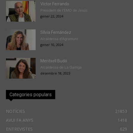
Victor Ferrando
President de l'EMD de Jesús
gener 22, 2024
Sílvia Fernández
Alcaldessa d'Agramunt
gener 10, 2024
Meritxell Budó
Alcaldessa de La Garriga
desembre 18, 2023
Categories populars
NOTÍCIES
21853
AVUI FA ANYS
1418
ENTREVISTES
629