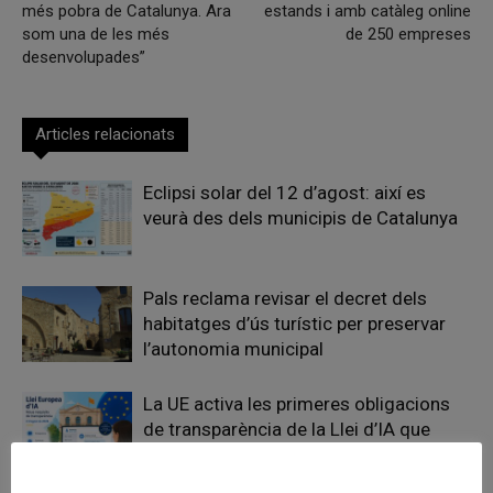
més pobra de Catalunya. Ara
estands i amb catàleg online
som una de les més
de 250 empreses
desenvolupades”
Articles relacionats
Eclipsi solar del 12 d’agost: així es
veurà des dels municipis de Catalunya
Pals reclama revisar el decret dels
habitatges d’ús turístic per preservar
l’autonomia municipal
La UE activa les primeres obligacions
de transparència de la Llei d’IA que
afecten els ajuntaments