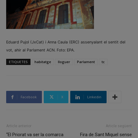
Eduard Pujol (JxCat) i Anna Caula (ERC) assenyalant el sentit del
vot, ahir al Parlament ACN. Foto: EPA.
ETIQUETES
habitatge
lloguer
Parlament
tc
Facebook
X
Linkedin
Article anterior
Article següent
“El Priorat va ser la comarca
Fira de Sant Miquel sense