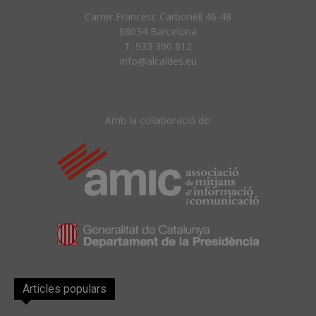
Carrer Francesc Carbonell 46-48
08034 Barcelona
T. 933 390 812
info@alcaldes.eu
Amb la col·laboració de:
Articles populars