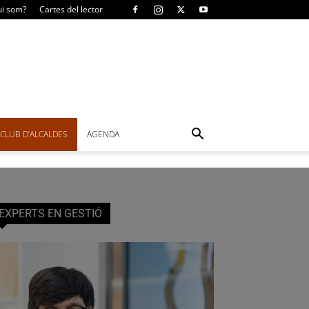
i som?
Cartes del lector
CLUB D’ALCALDES
AGENDA
EXPERTS EN GESTIÓ