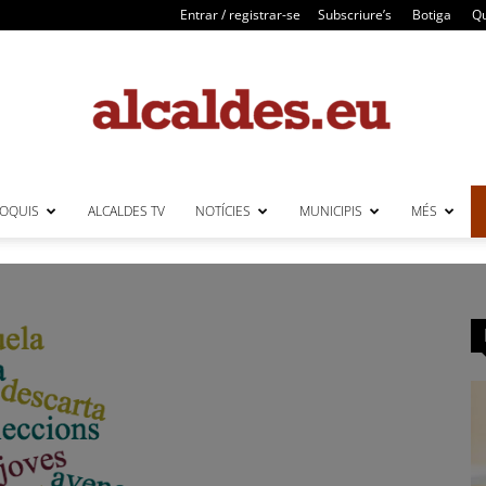
Entrar / registrar-se
Subscriure’s
Botiga
Qu
LOQUIS
ALCALDES TV
NOTÍCIES
MUNICIPIS
MÉS
Alcaldes