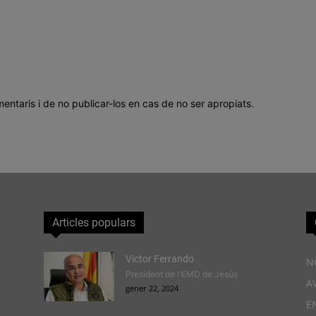
mentaris i de no publicar-los en cas de no ser apropiats.
Articles populars
Victor Ferrando
N
President de l'EMD de Jesús
A
gener 22, 2024
E