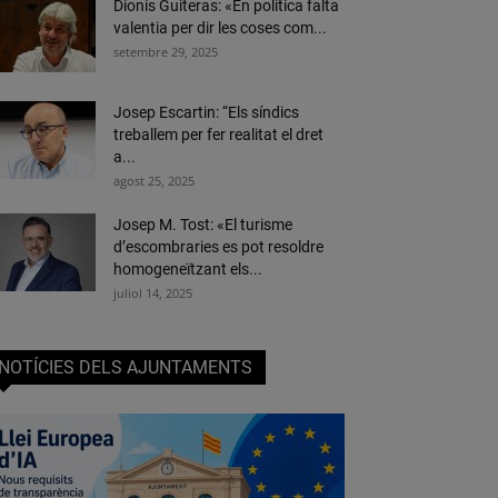
Dionís Guiteras: «En política falta
valentia per dir les coses com...
setembre 29, 2025
Josep Escartin: “Els síndics
treballem per fer realitat el dret
a...
agost 25, 2025
Josep M. Tost: «El turisme
d’escombraries es pot resoldre
homogeneïtzant els...
juliol 14, 2025
NOTÍCIES DELS AJUNTAMENTS