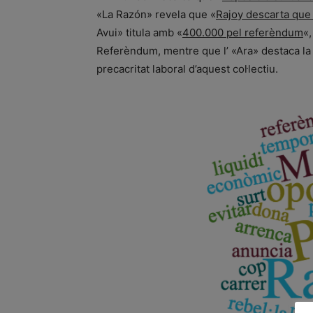
«La Razón» revela que «
Rajoy descarta que 
Avui» titula amb «
400.000 pel referèndum
«,
Referèndum, mentre que l’ «Ara» destaca la
precacritat laboral d’aquest col·lectiu.