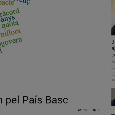
J
a
c
ma
Am
pú
lo
 pel País Basc
922
0