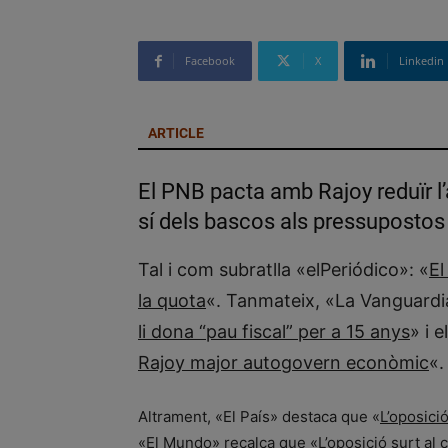
Facebook
X
Linkedin
ARTICLE
El PNB pacta amb Rajoy reduïr l’
sí dels bascos als pressupostos
Tal i com subratlla «elPeriódico»: «
El
la quota
«. Tanmateix, «La Vanguardi
li dona “pau fiscal” per a 15 anys
» i 
Rajoy major autogovern econòmic
«.
Altrament, «El País» destaca que «
L’oposici
«El Mundo» recalca que «
L’oposició surt al