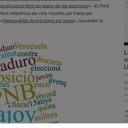
la corrupció forci un avenç de les eleccions
«; «El Punt
 fent referència als vots recollits pel Pacte pel
 «
Temporalitat rècord entre els joves
«, ressaltant la
L
o
L
ju
El
d'
co
d'