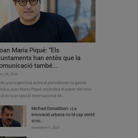
oan Maria Piqué: “Els
juntaments han entès que la
omunicació també...
rç 24, 2026
b una trajectòria entre el periodisme i la gestió
blica, Joan Maria Piqué reivindica el paper del món
cal en la projecció internacional de...
Michael Donaldson: «La
innovació urbana no té cap sentit
si no...
desembre 9, 2025