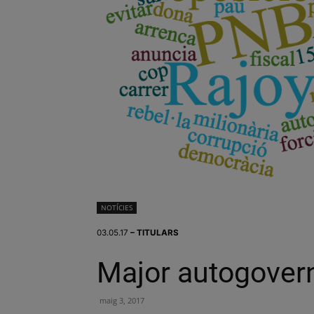
NOTÍCIES
03.05.17
– TITULARS
Major autogovern
maig 3, 2017