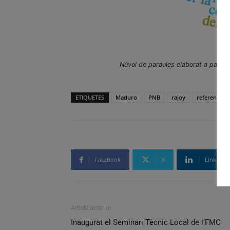
Núvol de paraules elaborat a partir 
ETIQUETES
Maduro
PNB
rajoy
referendum
Facebook
X
Linkedin
Article anterior
Inaugurat el Seminari Tècnic Local de l’FMC