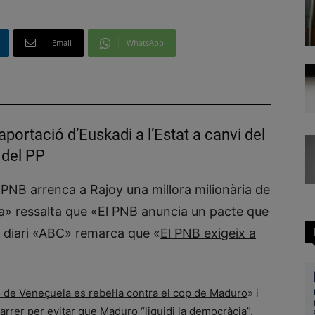
Email
WhatsApp
aportació d’Euskadi a l’Estat a canvi del
 del PP
 PNB arrenca a Rajoy una millora milionària de
a» ressalta que «
El PNB anuncia un pacte que
el diari «ABC» remarca que «
El PNB exigeix a
ó de Veneçuela es rebel·la contra el cop de Maduro
» i
 carrer per evitar que Maduro “liquidi la democràcia
”.