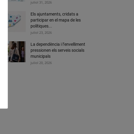
juliol 31, 2026
Els ajuntaments, cridats a
participar en el mapa de les
polítiques...
juliol 23, 2026
La dependència i l’envelliment
pressionen els serveis socials
municipals
juliol 20, 2026