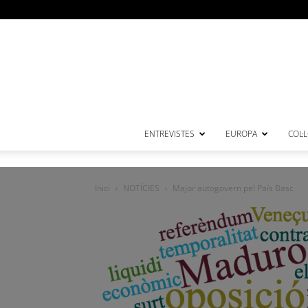
ENTREVISTES
EUROPA
COL·
Inici
NOTÍCIES
Major autogovern pel País Basc