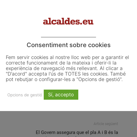
dels titulars d’avui dimecres, 3 de maig del 2017.
Consentiment sobre cookies
Fem servir cookies al nostre lloc web per a garantir el
Veneçuela
correcte funcionament de la mateixa i oferir-li la
experiència de navegació més rellevant. Al clicar a
"D'acord" accepta l'ús de TOTES les cookies. També
pot rebutjar o configurar-les a "Opcions de gestió".
Sí, accepto
Opcions de gestió
Email
WhatsApp
Article següent
El Govern assegura que el pla A i B és la