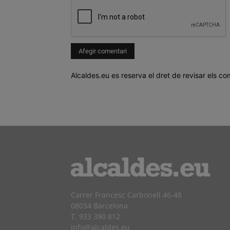
Alcaldes.eu es reserva el dret de revisar els co
Carrer Francesc Carbonell 46-48
08034 Barcelona
T. 933 390 812
info@alcaldes.eu