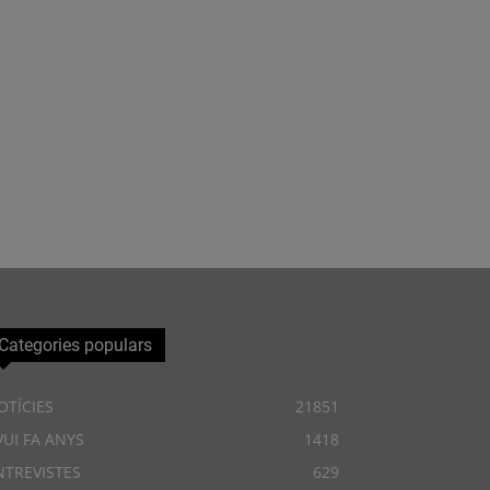
Categories populars
OTÍCIES
21851
VUI FA ANYS
1418
NTREVISTES
629