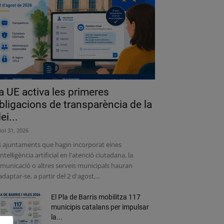
a UE activa les primeres
bligacions de transparència de la
lei...
liol 31, 2026
s ajuntaments que hagin incorporat eines
intel·ligència artificial en l'atenció ciutadana, la
municació o altres serveis municipals hauran
adaptar-se, a partir del 2 d'agost,...
El Pla de Barris mobilitza 117
municipis catalans per impulsar
la...