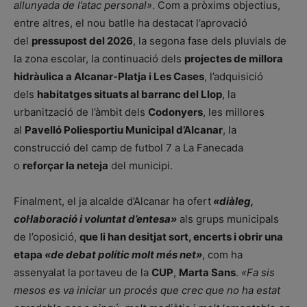
allunyada de l’atac personal»
. Com a pròxims objectius,
entre altres, el nou batlle ha destacat l’aprovació
del
pressupost del 2026
, la segona fase dels pluvials de
la zona escolar, la continuació dels
projectes de millora
hidràulica a Alcanar-Platja i Les Cases
, l’adquisició
dels
habitatges situats al barranc del Llop
, la
urbanització de l’àmbit dels
Codonyers
, les millores
al
Pavelló Poliesportiu Municipal d’Alcanar
, la
construcció del camp de futbol 7 a La Fanecada
o
reforçar la neteja
del municipi.
Finalment, el ja alcalde d’Alcanar ha ofert
«diàleg,
col·laboració i voluntat d’entesa»
als grups municipals
de l’oposició,
que li han desitjat sort, encerts i obrir una
etapa
«de debat polític molt més net»
, com ha
assenyalat la portaveu de la
CUP
,
Marta Sans
.
«Fa sis
mesos es va iniciar un procés que crec que no ha estat