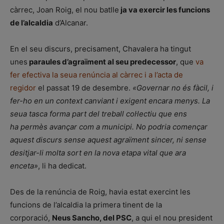
càrrec, Joan Roig, el nou batlle
ja va exercir les funcions
de l’alcaldia
d’Alcanar.
En el seu discurs, precisament, Chavalera ha tingut
unes
paraules d’agraïment al seu predecessor
, que
va
fer efectiva la seua renúncia al càrrec i a l’acta de
regidor
el passat 19 de desembre.
«Governar no és fàcil, i
fer-ho en un context canviant i exigent encara menys. La
seua tasca forma part del treball col·lectiu que ens
ha permès avançar com a municipi. No podria començar
aquest discurs sense aquest agraïment sincer, ni sense
desitjar-li molta sort en la nova etapa vital que ara
enceta»
, li ha dedicat.
Des de la renúncia de Roig, havia estat exercint les
funcions de l’alcaldia la primera tinent de la
corporació,
Neus Sancho, del PSC
, a qui el nou president