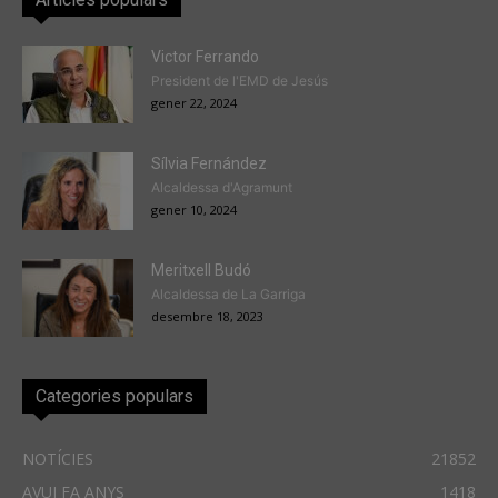
Victor Ferrando
President de l'EMD de Jesús
gener 22, 2024
Sílvia Fernández
Alcaldessa d'Agramunt
gener 10, 2024
Meritxell Budó
Alcaldessa de La Garriga
desembre 18, 2023
Categories populars
NOTÍCIES
21852
AVUI FA ANYS
1418