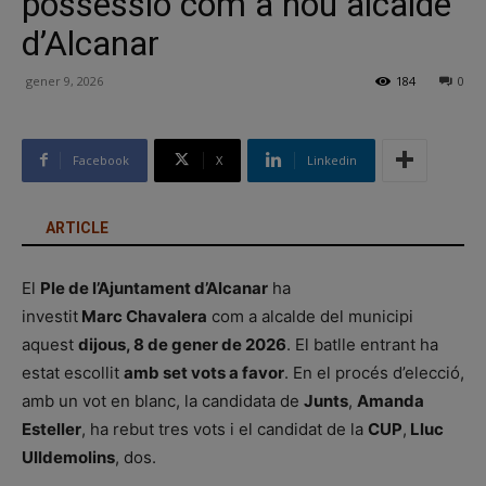
possessió com a nou alcalde
d’Alcanar
gener 9, 2026
184
0
Facebook
X
Linkedin
ARTICLE
El
Ple de l’Ajuntament d’Alcanar
ha
investit
Marc Chavalera
com a alcalde del municipi
aquest
dijous, 8 de gener de 2026
. El batlle entrant ha
estat escollit
amb set vots a favor
. En el procés d’elecció,
amb un vot en blanc, la candidata de
Junts
,
Amanda
Esteller
, ha rebut tres vots i el candidat de la
CUP
,
Lluc
Ulldemolins
, dos.