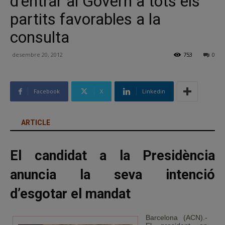
d’entrar al Govern a tots els
partits favorables a la
consulta
desembre 20, 2012
753
0
Facebook
X
Linkedin
ARTICLE
El candidat a la Presidència
anuncia la seva intenció
d’esgotar el mandat
Barcelona (ACN).-