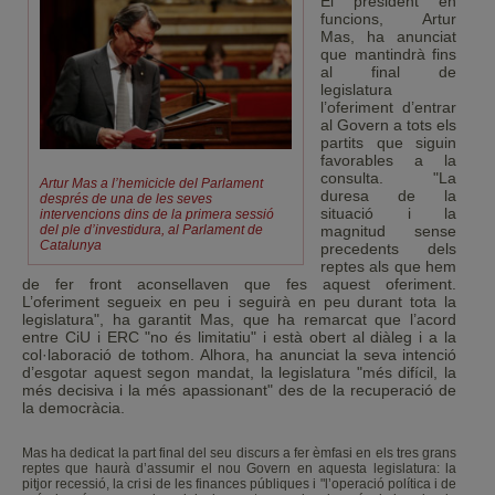
El president en
funcions, Artur
Mas, ha anunciat
que mantindrà fins
al final de
legislatura
l’oferiment d’entrar
al Govern a tots els
partits que siguin
favorables a la
consulta. "La
Artur Mas a l’hemicicle del Parlament
duresa de la
després de una de les seves
situació i la
intervencions dins de la primera sessió
del ple d’investidura, al Parlament de
magnitud sense
Catalunya
precedents dels
reptes als que hem
de fer front aconsellaven que fes aquest oferiment.
L’oferiment segueix en peu i seguirà en peu durant tota la
legislatura", ha garantit Mas, que ha remarcat que l’acord
entre CiU i ERC "no és limitatiu" i està obert al diàleg i a la
col·laboració de tothom. Alhora, ha anunciat la seva intenció
d’esgotar aquest segon mandat, la legislatura "més difícil, la
més decisiva i la més apassionant" des de la recuperació de
la democràcia.
Mas ha dedicat la part final del seu discurs a fer èmfasi en els tres grans
reptes que haurà d’assumir el nou Govern en aquesta legislatura: la
pitjor recessió, la crisi de les finances públiques i "l’operació política i de