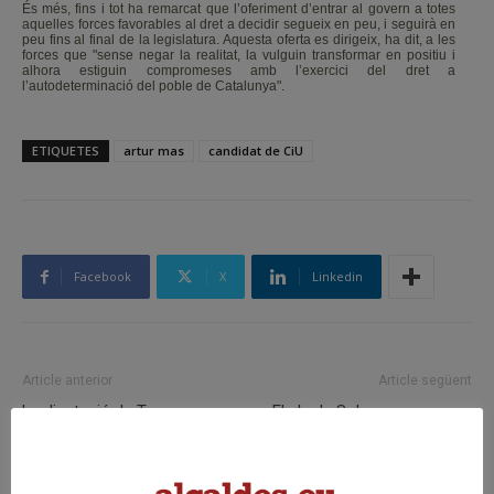
És més, fins i tot ha remarcat que l’oferiment d’entrar al govern a totes
aquelles forces favorables al dret a decidir segueix en peu, i seguirà en
peu fins al final de la legislatura. Aquesta oferta es dirigeix, ha dit, a les
forces que "sense negar la realitat, la vulguin transformar en positiu i
alhora estiguin compromeses amb l’exercici del dret a
l’autodeterminació del poble de Catalunya".
ETIQUETES
artur mas
candidat de CiU
Facebook
X
Linkedin
Article anterior
Article següent
La diputació de Tarragona
El ple de Solsona aprova un
debat sobre «la incidencia
pressupost per al 2013 de 7,9
pràctica de la reforma laboral
MEUR i redueix les inversions
en les administracions locals»
en un 5,6%