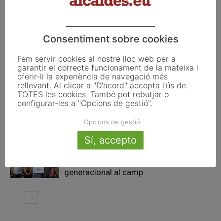
Articles relacionats
Consentiment sobre cookies
La UE activa les primeres obligacions
Fem servir cookies al nostre lloc web per a
de transparència de la Llei d’IA que
garantir el correcte funcionament de la mateixa i
oferir-li la experiència de navegació més
afecten els ajuntaments
rellevant. Al clicar a "D'acord" accepta l'ús de
TOTES les cookies. També pot rebutjar o
El Pla de Barris mobilitza 117 municipis
configurar-les a "Opcions de gestió".
catalans per impulsar la regeneració
Opcions de gestió
urbana
Sí, accepto
TESTAREG reforça la cooperació
transfronterera per impulsar el relleu
generacional al camp