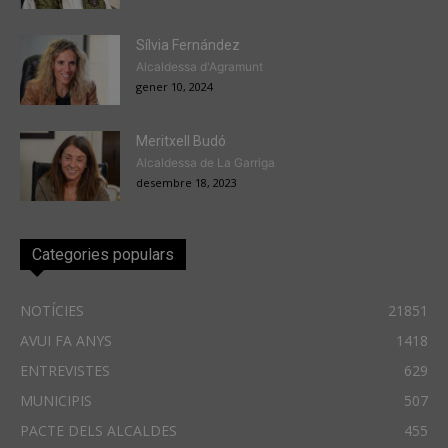
Sílvia Fernández
Alcaldessa d'Agramunt
gener 10, 2024
Meritxell Budó
Alcaldessa de La Garriga
desembre 18, 2023
Categories populars
NOTÍCIES
21851
AVUI FA ANYS
1418
ENTREVISTES
629
MUNICIPIS
507
PACTE DELS ALCALDES
455