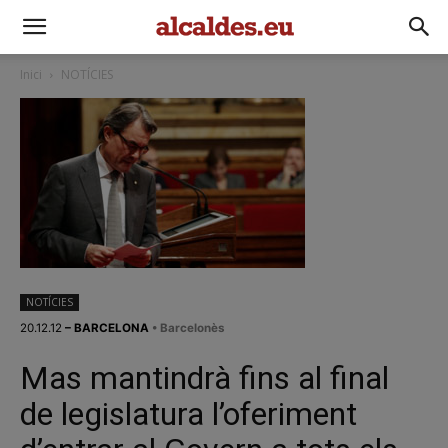
Inici
NOTÍCIES
NOTÍCIES
20.12.12
– BARCELONA
• Barcelonès
Mas mantindrà fins al final
de legislatura l’oferiment