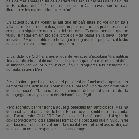
país de més envergadura dels darrers tres segles després de la caiguda
de Barcelona del 1714, la que ha de portar Catalunya a ser "un país
lliure entre les nacions lliures del món".
En aquest punt, ha volgut aclarir que un país lliure no vol dir un país
aïllat, ni reclòs en ell mateix, sinó un país en què les persones que el
composen siguin protagonistes del seu destí. "A quina persona que ho
vulgui li negaríem un projecte propi de vida basat en la seva llibertat
individual? A quin poble que ho vulgui li negarem un projecte col·lectiu
basat en la seva llibertat?", ha preguntat.
El candidat de CiU ha lamentat que de vegades s’acostumi "dramatitzar
fins a la histèria o al ridícul fets o situacions que són molt elementals". I
la llibertat, individual o col·lectiva, és un d’aquests fets elementals i
normals, segons Mas.
Per afrontar aquest triple repte, el president en funcions ha apostat per
demostrar una actitud de "combat i de superació, i no de conformisme o
de resignació". "Tampoc és el moment del populisme ni de la
demagògia, i menys encara del cinisme", ha afegit.
Però sobretot, per fer front a aquests objectius tan ambiciosos, Mas ha
demanat col·laboració de tothom. És en aquest sentit que ha apuntat
que l’acord entre CiU i ERC "no és limitatiu" i està obert al diàleg i a la
col·laboració amb totes aquelles formacions polítiques que hi vulguin fer
aportacions. I el mateix val per a la societat civil i el teixit associatiu, cal
un escenari de "corresponsabiltiat i colideratge".