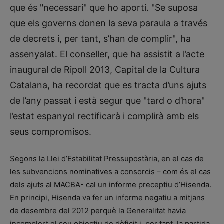
que és "necessari" que ho aporti. "Se suposa
que els governs donen la seva paraula a través
de decrets i, per tant, s’han de complir", ha
assenyalat. El conseller, que ha assistit a l’acte
inaugural de Ripoll 2013, Capital de la Cultura
Catalana, ha recordat que es tracta d’uns ajuts
de l’any passat i està segur que "tard o d’hora"
l’estat espanyol rectificarà i complirà amb els
seus compromisos.
Segons la Llei d’Estabilitat Pressupostària, en el cas de
les subvencions nominatives a consorcis – com és el cas
dels ajuts al MACBA- cal un informe preceptiu d’Hisenda.
En principi, Hisenda va fer un informe negatiu a mitjans
de desembre del 2012 perquè la Generalitat havia
incomplert el seu objectiu de dèficit i, per tant, la partida