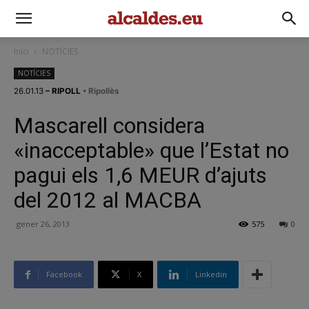
Inici
NOTÍCIES
NOTÍCIES
26.01.13
– RIPOLL
• Ripollès
Mascarell considera
«inacceptable» que l’Estat no
pagui els 1,6 MEUR d’ajuts
del 2012 al MACBA
gener 26, 2013
575
0
Facebook
X
Linkedin