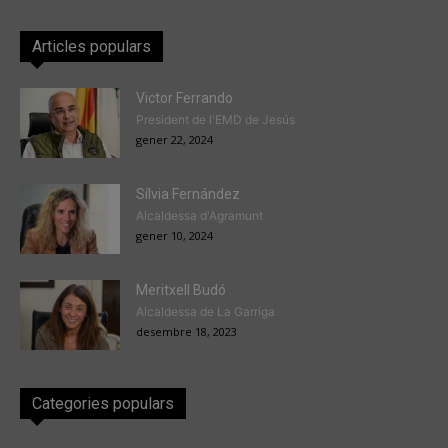
Articles populars
Victor Ferrando
President de l'EMD de Jesús
gener 22, 2024
Sílvia Fernández
Alcaldessa d'Agramunt
gener 10, 2024
Meritxell Budó
Alcaldessa de La Garriga
desembre 18, 2023
Categories populars