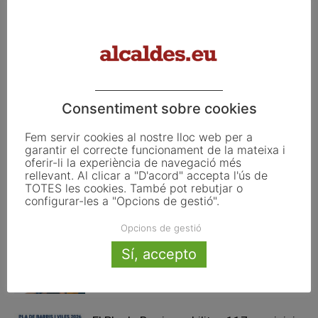
Article anterior
Article següent
L’alcalde de Girona es
Un espectacle teatral sobre la
compromet a reunir
història de Catalunya i el pas
mensualment la taula de
del temps inaugura la
coordinació local pel dret a
capitalitat catalana de Ripoll
l’habitatge
2013
Consentiment sobre cookies
Fem servir cookies al nostre lloc web per a
Articles relacionats
garantir el correcte funcionament de la mateixa i
oferir-li la experiència de navegació més
rellevant. Al clicar a "D'acord" accepta l'ús de
Pals reclama revisar el decret dels
TOTES les cookies. També pot rebutjar o
habitatges d’ús turístic per preservar
configurar-les a "Opcions de gestió".
l’autonomia municipal
Opcions de gestió
La UE activa les primeres obligacions
Sí, accepto
de transparència de la Llei d’IA que
afecten els ajuntaments