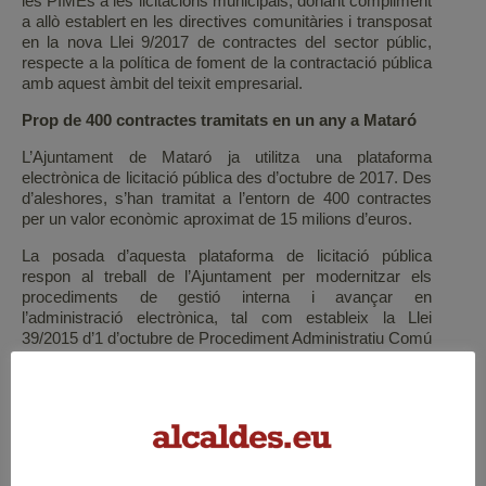
les PIMEs a les licitacions municipals, donant compliment
a allò establert en les directives comunitàries i transposat
en la nova Llei 9/2017 de contractes del sector públic,
respecte a la política de foment de la contractació pública
amb aquest àmbit del teixit empresarial.
Prop de 400 contractes tramitats en un any a Mataró
L’Ajuntament de Mataró ja utilitza una plataforma
electrònica de licitació pública des d’octubre de 2017. Des
d’aleshores, s’han tramitat a l’entorn de 400 contractes
per un valor econòmic aproximat de 15 milions d’euros.
La posada d’aquesta plataforma de licitació pública
respon al treball de l’Ajuntament per modernitzar els
procediments de gestió interna i avançar en
l’administració electrònica, tal com estableix la Llei
39/2015 d’1 d’octubre de Procediment Administratiu Comú
de les Administracions Públiques.
ETIQUETES
Barcelona
contractació
electrònica
Gavà