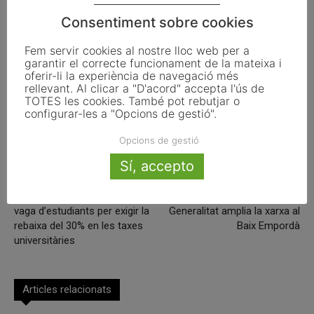
girona
granollers
Mataró
plataforma
Premià de mar
Consentiment sobre cookies
Terrassa
Fem servir cookies al nostre lloc web per a
garantir el correcte funcionament de la mateixa i
oferir-li la experiència de navegació més
rellevant. Al clicar a "D'acord" accepta l'ús de
TOTES les cookies. També pot rebutjar o
Facebook
X
Linkedin
configurar-les a "Opcions de gestió".
Opcions de gestió
Sí, accepto
Article anterior
Article següent
Bloqueig dels campus en la
La fibra òptica pública de la
vaga d’estudiants per exigir la
Generalitat amplia la xarxa al
rebaixa del 30% en les taxes
Baix Empordà
universitàries
Articles relacionats