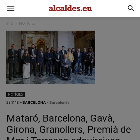
Inici
NOTÍCIES
NOTÍCIES
28.11.18
– BARCELONA
• Barcelonès
Mataró, Barcelona, Gavà,
Girona, Granollers, Premià de