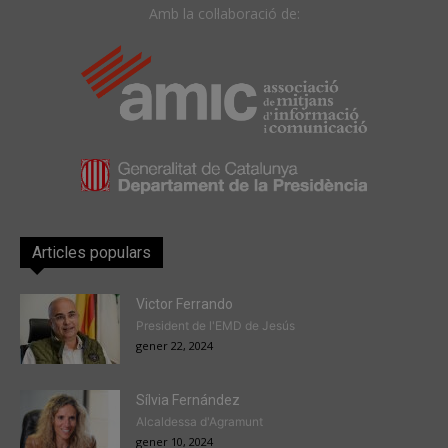
Amb la col·laboració de:
Articles populars
Victor Ferrando
President de l'EMD de Jesús
gener 22, 2024
Sílvia Fernández
Alcaldessa d'Agramunt
gener 10, 2024