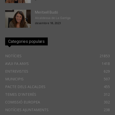
Meritxell Budó
Alcaldessa de La Garriga
desembre 18, 2023
Categories populars
NOTÍCIES
21853
AVUI FA ANYS
1418
ENTREVISTES
629
MUNICIPIS
507
PACTE DELS ALCALDES
455
TEMES D'INTERÈS
312
COMISSIÓ EUROPEA
302
NOTÍCIES AJUNTAMENTS
238