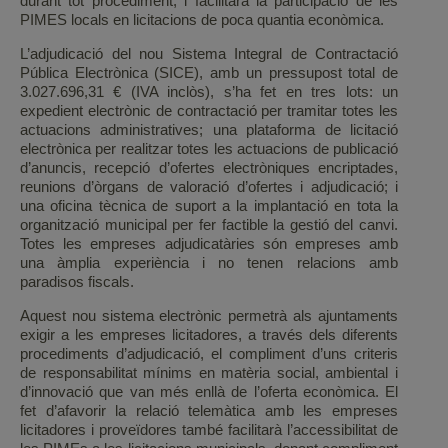
durant tot procediment, i facilitarà la participació de les
PIMES locals en licitacions de poca quantia econòmica.
L’adjudicació del nou Sistema Integral de Contractació
Pública Electrònica (SICE), amb un pressupost total de
3.027.696,31 € (IVA inclòs), s’ha fet en tres lots: un
expedient electrònic de contractació per tramitar totes les
actuacions administratives; una plataforma de licitació
electrònica per realitzar totes les actuacions de publicació
d’anuncis, recepció d’ofertes electròniques encriptades,
reunions d’òrgans de valoració d’ofertes i adjudicació; i
una oficina tècnica de suport a la implantació en tota la
organització municipal per fer factible la gestió del canvi.
Totes les empreses adjudicatàries són empreses amb
una àmplia experiència i no tenen relacions amb
paradisos fiscals.
Aquest nou sistema electrònic permetrà als ajuntaments
exigir a les empreses licitadores, a través dels diferents
procediments d’adjudicació, el compliment d’uns criteris
de responsabilitat mínims en matèria social, ambiental i
d’innovació que van més enllà de l’oferta econòmica. El
fet d’afavorir la relació telemàtica amb les empreses
licitadores i proveïdores també facilitarà l’accessibilitat de