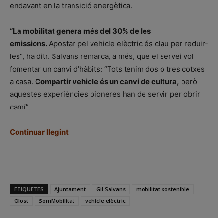
endavant en la transició energètica.
“La mobilitat genera més del 30% de les
emissions.
Apostar pel vehicle elèctric és clau per reduir-
les”, ha ditr. Salvans remarca, a més, que el servei vol
fomentar un canvi d’hàbits: “Tots tenim dos o tres cotxes
a casa.
Compartir vehicle és un canvi de cultura,
però
aquestes experiències pioneres han de servir per obrir
camí”.
Continuar llegint
ETIQUETES
Ajuntament
Gil Salvans
mobilitat sostenible
Olost
SomMobilitat
vehicle elèctric