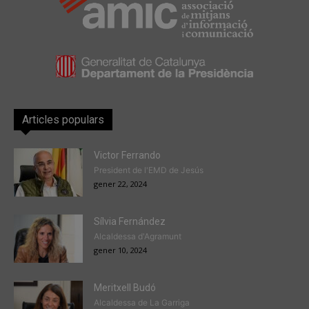
Articles populars
Victor Ferrando
President de l'EMD de Jesús
gener 22, 2024
Sílvia Fernández
Alcaldessa d'Agramunt
gener 10, 2024
Meritxell Budó
Alcaldessa de La Garriga