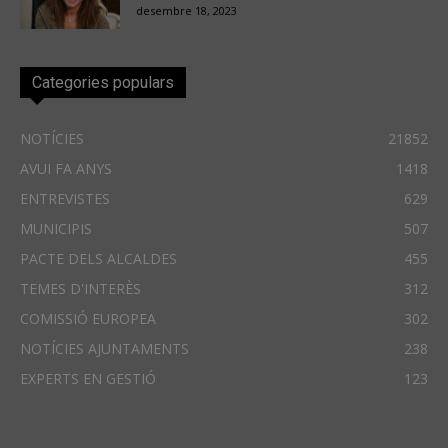
desembre 18, 2023
Categories populars
NOTÍCIES
21852
AVUI FA ANYS
1418
ENTREVISTES
629
MUNICIPIS
507
PACTE DELS ALCALDES
455
TEMES D'INTERÈS
312
COMISSIÓ EUROPEA
302
NOTÍCIES AJUNTAMENTS
238
EXPERTS EN GESTIÓ
123