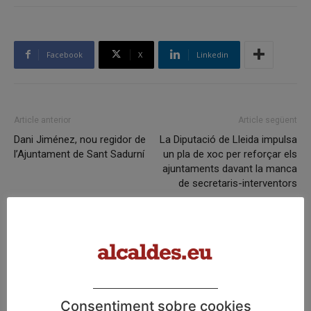
Facebook
X
Linkedin
Article anterior
Article següent
Dani Jiménez, nou regidor de
La Diputació de Lleida impulsa
l’Ajuntament de Sant Sadurní
un pla de xoc per reforçar els
ajuntaments davant la manca
de secretaris-interventors
Articles relacionats
Amposta culmina el Pla de
Sostenibilitat Turística en Destí amb la
recuperació de les Cases del Castell
Consentiment sobre cookies