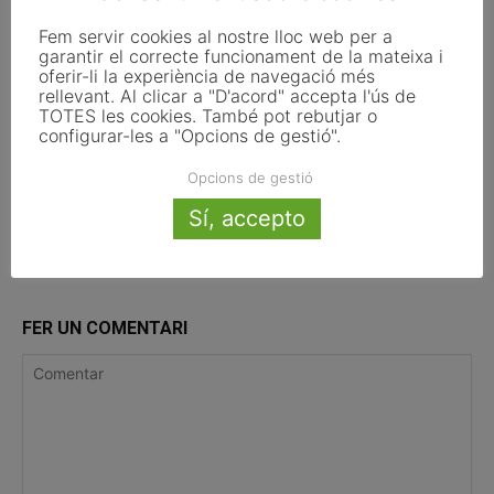
Fem servir cookies al nostre lloc web per a
Pals reclama revisar el decret dels
garantir el correcte funcionament de la mateixa i
habitatges d’ús turístic per preservar
oferir-li la experiència de navegació més
l’autonomia municipal
rellevant. Al clicar a "D'acord" accepta l'ús de
TOTES les cookies. També pot rebutjar o
configurar-les a "Opcions de gestió".
La UE activa les primeres obligacions
de transparència de la Llei d’IA que
Opcions de gestió
afecten els ajuntaments
Sí, accepto
FER UN COMENTARI