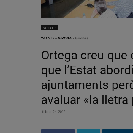
NOTÍCIES
24.02.12
– GIRONA
• Gironès
Ortega creu que 
que l’Estat abord
ajuntaments per
avaluar «la lletra
febrer 24, 2012