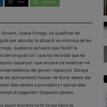
Email
WhatsApp
 Govern, Joana Ortega, ha qualificat de
l’agulla per abordar la situació econòmica de les
ega, qualsevol actuació que faciliti la
" és benvinguda tot i que ha recordat que és
ecutiu espanyol i que encara cal analitzar-ne
la vicepresidenta del govern espanyol, Soraya
e els ajuntaments hauran de lliurar abans del
listat dels deutes a proveïdors i quinze dies
templi el pagament d’aquests deutes.
que aquest divendres ha fet Soraya Sáenz de