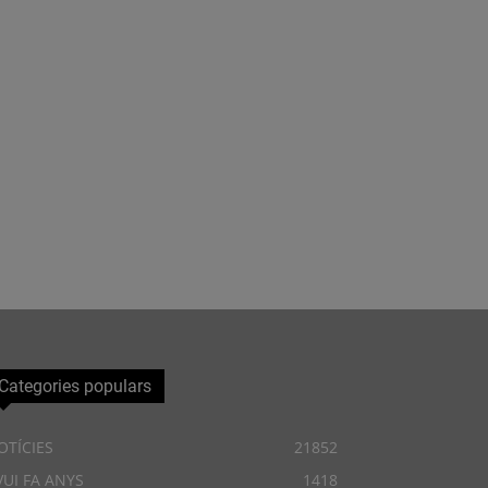
Categories populars
OTÍCIES
21852
VUI FA ANYS
1418