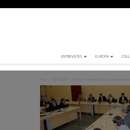
ENTREVISTES
EUROPA
COL·
Inici
NOTÍCIES
Ortega creu que és una «bona notícia