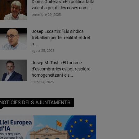
Dionís Guiteras: «En política falta
valentia per dir les coses com...
setembre 29, 2025
Josep Escartin: “Els síndics
treballem per fer realitat el dret
a...
agost 25, 2025
Josep M. Tost: «El turisme
d’escombraries es pot resoldre
homogeneïtzant els...
juliol 14, 2025
NOTÍCIES DELS AJUNTAMENTS