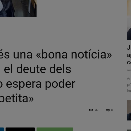
J
és una «bona notícia»
a
c
i el deute dels
ma
Am
ò espera poder
pú
lo
 petita»
761
0