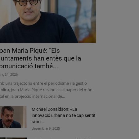
oan Maria Piqué: “Els
juntaments han entès que la
omunicació també...
rç 24, 2026
b una trajectòria entre el periodisme i la gestió
blica, Joan Maria Piqué reivindica el paper del món
cal en la projecció internacional de...
Michael Donaldson: «La
innovació urbana no té cap sentit
si no...
desembre 9, 2025