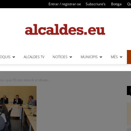
Entrar / registrar-se
Subscriure’s
Botiga
Qu
LOQUIS
ALCALDES TV
NOTÍCIES
MUNICIPIS
MÉS
Alcaldes
» que l’Estat abordi el deute...