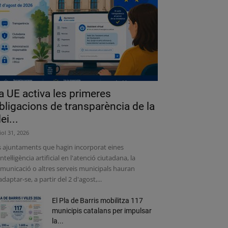
a UE activa les primeres
bligacions de transparència de la
lei...
liol 31, 2026
s ajuntaments que hagin incorporat eines
intel·ligència artificial en l'atenció ciutadana, la
municació o altres serveis municipals hauran
adaptar-se, a partir del 2 d'agost,...
El Pla de Barris mobilitza 117
municipis catalans per impulsar
la...