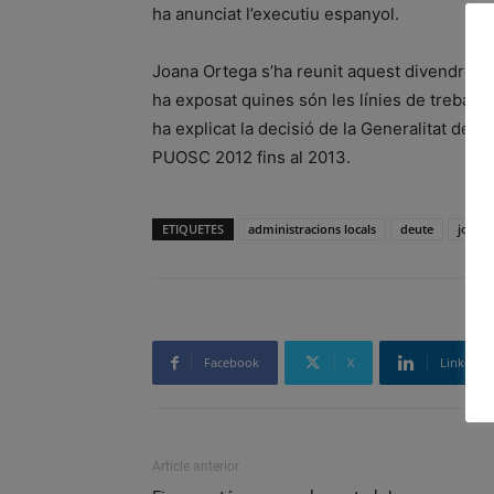
ha anunciat l’executiu espanyol.
Joana Ortega s’ha reunit aquest divendres a
ha exposat quines són les línies de treball 
ha explicat la decisió de la Generalitat de d
PUOSC 2012 fins al 2013.
ETIQUETES
administracions locals
deute
joana 
Facebook
X
Linkedin
Article anterior