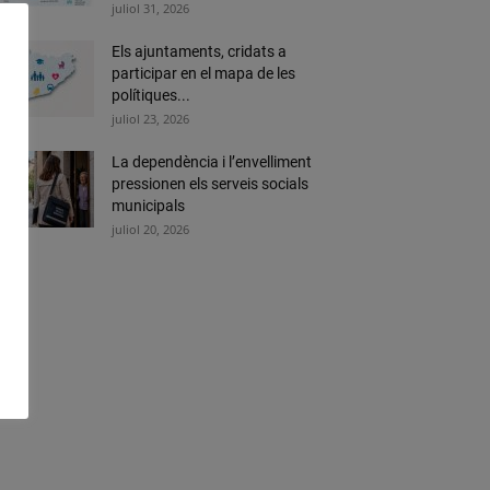
juliol 31, 2026
Els ajuntaments, cridats a
participar en el mapa de les
polítiques...
juliol 23, 2026
La dependència i l’envelliment
pressionen els serveis socials
municipals
juliol 20, 2026