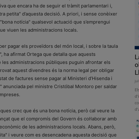
va que encara ha de seguir el tràmit parlamentari i,
tra petita" d’aquesta decisió. A priori, i sense conèixer
de "bona notícia" qualsevol actuació que s’emprengui
que viuen les administracions locals.
r pagar els proveïdors del món local, i sobre la taula
, ha afirmat Ortega que detalla que aquests
L
e les administracions públiques puguin afrontar els
o
provat aquest divendres és la norma legal per obligar
L
istat de factures sense pagar al Ministeri d’Hisenda i
ju
a" anunciada pel ministre Cristóbal Montoro per saldar
El
empreses.
d'
co
d'
liques crec que és una bona notícia, però cal veure la
avançat que el compromís del Govern és col·laborar amb
c econòmic de les administracions locals. Abans, però,
petita" i veure com es desencadena aquesta decisió que