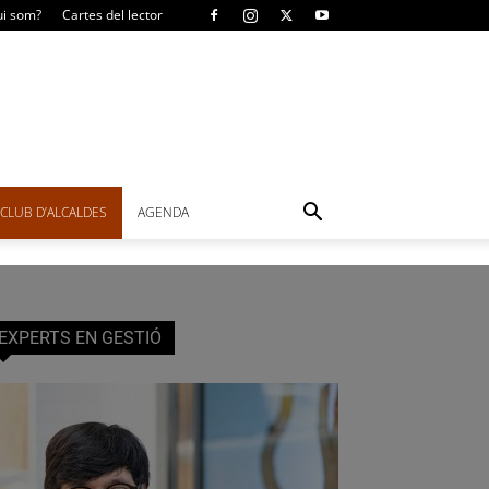
i som?
Cartes del lector
CLUB D’ALCALDES
AGENDA
EXPERTS EN GESTIÓ