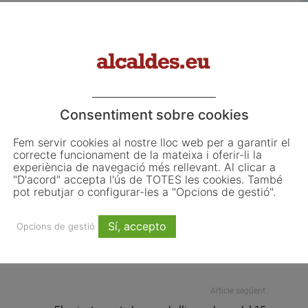
mb els alcaldes de la comarca del Gironès als quals
del Govern per a la nova llei de governs locals i també
eixar que els ajuntaments puguin licitar obres del
Consentiment sobre cookies
Fem servir cookies al nostre lloc web per a garantir el
ortega
Soraya Sáenz de Santamaría
vicepresidenta
correcte funcionament de la mateixa i oferir-li la
experiència de navegació més rellevant. Al clicar a
"D'acord" accepta l'ús de TOTES les cookies. També
pot rebutjar o configurar-les a "Opcions de gestió".
Sí, accepto
Email
WhatsApp
Opcions de gestió
Article següent