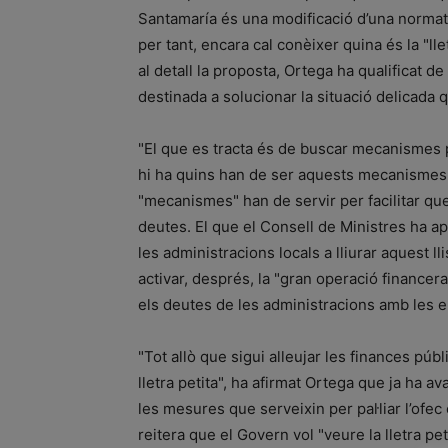
Santamaría és una modificació d’una normati
per tant, encara cal conèixer quina és la "lle
al detall la proposta, Ortega ha qualificat 
destinada a solucionar la situació delicada 
"El que es tracta és de buscar mecanismes pe
hi ha quins han de ser aquests mecanismes"
"mecanismes" han de servir per facilitar qu
deutes. El que el Consell de Ministres ha a
les administracions locals a lliurar aquest ll
activar, després, la "gran operació financer
els deutes de les administracions amb les 
"Tot allò que sigui alleujar les finances púb
lletra petita", ha afirmat Ortega que ja ha 
les mesures que serveixin per pal·liar l’ofe
reitera que el Govern vol "veure la lletra 