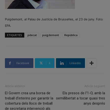
Puigdemont, al Palau de Justícia de Brussel·les, el 23 de juny. Foto:
EPA.
ETIQUETES
pdecat
puigdemont
República
Facebook
X
Linkedin
Article anterior
Article següent
El Govern crea una borsa de
Els presos de l’1-O, amb la
treball d’interins per garantir la
semillibertat a tocar quasi tres
cobertura dels llocs de treball
anys després
de secretaria intervenció als