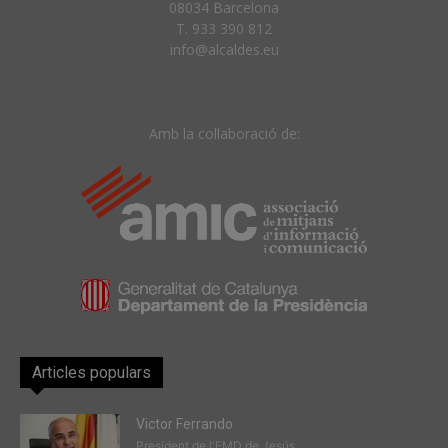
08034 Barcelona
T. 933 390 812
info@alcaldes.eu
Amb la col·laboració de:
Articles populars
Victor Ferrando
President de l'EMD de Jesús