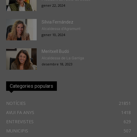
gener 22, 2024
Sílvia Fernández
Alcaldessa d'Agramunt
gener 10, 2024
Meritxell Budó
Alcaldessa de La Garriga
desembre 18, 2023
Categories populars
NOTÍCIES
21851
AVUI FA ANYS
1418
ENTREVISTES
629
MUNICIPIS
507