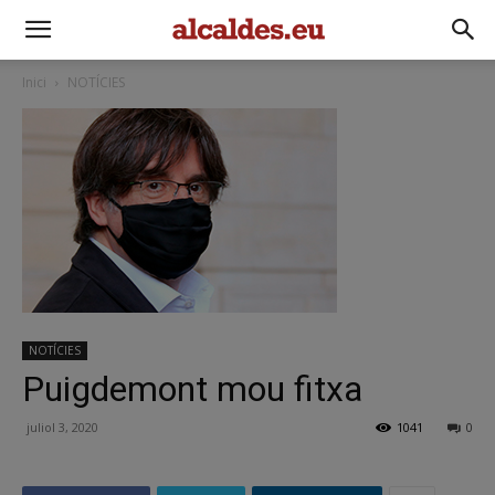
Inici
NOTÍCIES
NOTÍCIES
Puigdemont mou fitxa
juliol 3, 2020
1041
0