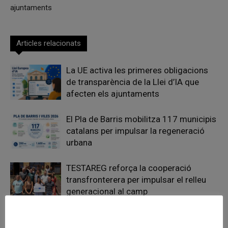
ajuntaments
Articles relacionats
La UE activa les primeres obligacions
de transparència de la Llei d’IA que
afecten els ajuntaments
El Pla de Barris mobilitza 117 municipis
catalans per impulsar la regeneració
urbana
TESTAREG reforça la cooperació
transfronterera per impulsar el relleu
generacional al camp