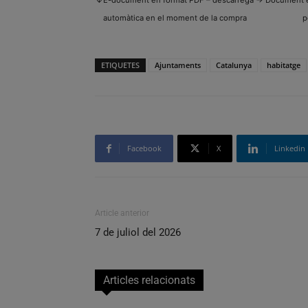
automàtica en el moment de la compra
p
ETIQUETES
Ajuntaments
Catalunya
habitatge
Facebook
X
Linkedin
Article anterior
7 de juliol del 2026
Articles relacionats