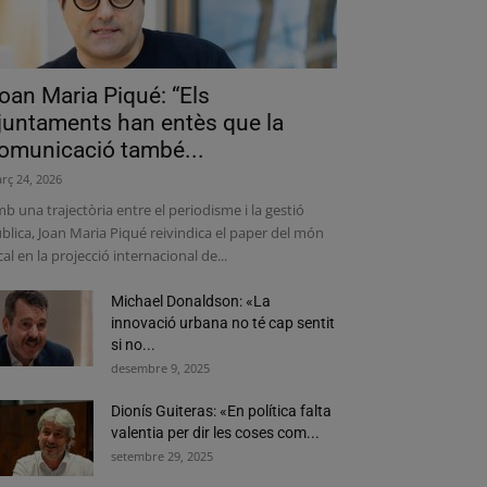
oan Maria Piqué: “Els
juntaments han entès que la
omunicació també...
rç 24, 2026
b una trajectòria entre el periodisme i la gestió
blica, Joan Maria Piqué reivindica el paper del món
cal en la projecció internacional de...
Michael Donaldson: «La
innovació urbana no té cap sentit
si no...
desembre 9, 2025
Dionís Guiteras: «En política falta
valentia per dir les coses com...
setembre 29, 2025