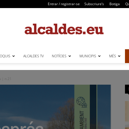
Entrar / registrar-se
Subscriure’s
Botiga
Qu
LOQUIS
ALCALDES TV
NOTÍCIES
MUNICIPIS
MÉS
Alcaldes
 | n.21