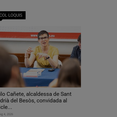
COL·LOQUIS
ilo Cañete, alcaldessa de Sant
drià del Besòs, convidada al
icle...
ig 4, 2026