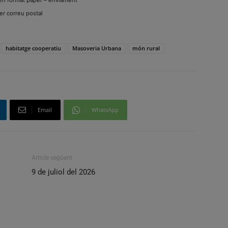
er correu postal
habitatge cooperatiu
Masoveria Urbana
món rural
Email
WhatsApp
Article següent
9 de juliol del 2026