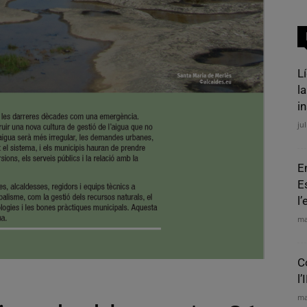
L
la
in
jul
E
E
l
ma
C
l’
ma