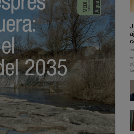
J
a
c
ma
Am
pú
lo