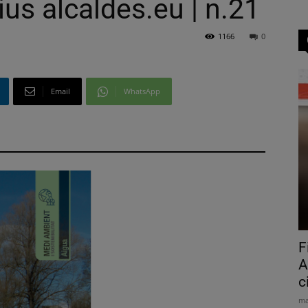
us alcaldes.eu | n.21
1166
0
Email
WhatsApp
F
A
c
ma