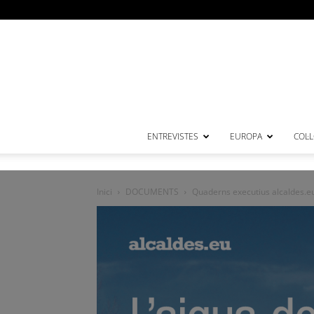
ENTREVISTES
EUROPA
COL·
Inici
DOCUMENTS
Quaderns executius alcaldes.eu