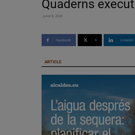
Quaderns executi
juliol 8, 2026
Facebook
X
Linkedin
ARTICLE