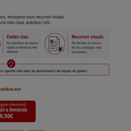
caldes.eu!
n format paper – enviament