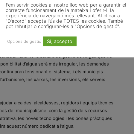
Fem servir cookies al nostre lloc web per a garantir el
correcte funcionament de la mateixa i oferir-li la
experiència de navegació més rellevant. Al clicar a
era: planificar el municipi del
"D'acord" accepta l'ús de TOTES les cookies. També
pot rebutjar o configurar-les a "Opcions de gestió".
Sí, accepto
Opcions de gestió
 de les darreres dècades com una emergència. Però el
onstruir una nova cultura de gestió de l’aigua que no
ponibilitat d’aigua serà més irregular, les demandes
continuaran tensionant el sistema, i els municipis
urbanisme, les xarxes, les inversions, els serveis
judar alcaldes, alcaldesses, regidors i equips tècnics
mes del municipalisme, com la gestió dels recursos
nistrativa, les noves tecnologies i les bones pràctiques
ira aquest número dedicat a l’aigua.