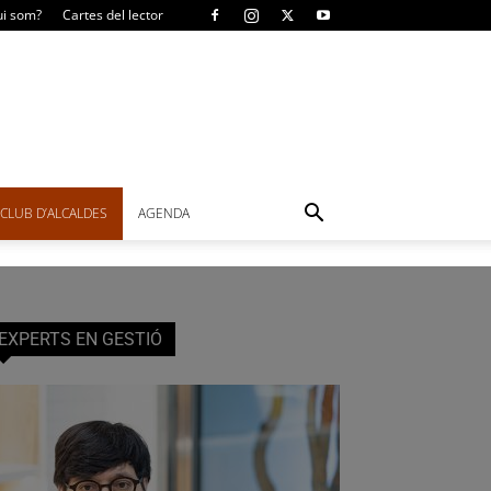
i som?
Cartes del lector
CLUB D’ALCALDES
AGENDA
EXPERTS EN GESTIÓ