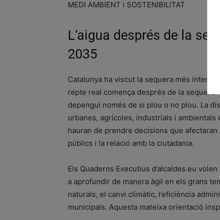
MEDI AMBIENT i SOSTENIBILITAT
L’aigua després de la sequ
2035
Catalunya ha viscut la sequera més intensa
repte real comença després de la sequera: c
depengui només de si plou o no plou. La dis
urbanes, agrícoles, industrials i ambientals 
hauran de prendre decisions que afectaran l’
públics i la relació amb la ciutadania.
Els Quaderns Executius d’alcaldes.eu volen a
a aprofundir de manera àgil en els grans te
naturals, el canvi climàtic, l’eficiència admi
municipals. Aquesta mateixa orientació insp