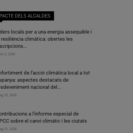
PACTE DELS ALCALDES
íders locals per a una energia assequible i
 resiliència climàtica: obertes les
scripcions...
iol 2, 2026
nfortiment de l’acció climàtica local a tot
spanya: aspectes destacats de
’esdeveniment nacional del...
ig 29, 2026
ontribucions a l’informe especial de
IPCC sobre el canvi climàtic i les ciutats
ig 21, 2026