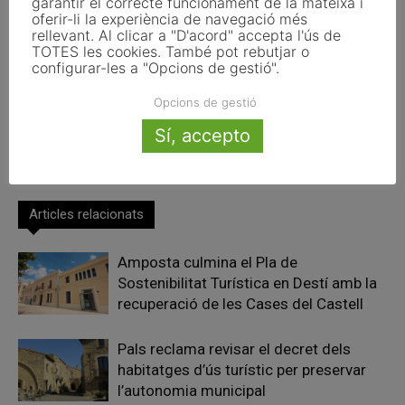
garantir el correcte funcionament de la mateixa i
Facebook
X
Linkedin
oferir-li la experiència de navegació més
rellevant. Al clicar a "D'acord" accepta l'ús de
TOTES les cookies. També pot rebutjar o
configurar-les a "Opcions de gestió".
Article anterior
Article següent
Opcions de gestió
Escalada de l’IBI per salvar els
Cicle «Alcaldes i Universitat»
mobles municipals
amb Gael Rodríguez, alcalde
Sí, accepto
de Portbou
Articles relacionats
Amposta culmina el Pla de
Sostenibilitat Turística en Destí amb la
recuperació de les Cases del Castell
Pals reclama revisar el decret dels
habitatges d’ús turístic per preservar
l’autonomia municipal