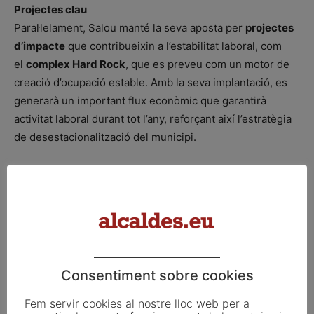
Projectes clau
Paral·lelament, Salou manté la seva aposta per
projectes
d’impacte
que contribueixin a l’estabilitat laboral, com
el
complex Hard Rock
, que es preveu com un motor de
creació d’ocupació estable. Amb la seva implantació, es
generarà un important flux econòmic que garantirà
activitat laboral durant tot l’any, reforçant així l’estratègia
de desestacionalització del municipi.
Font: Ajuntament de Salou
ETIQUETES
alcalde
pere granados
salou
Secretaria d'Estat de Turisme
Segitur
sostenibilitat social
Consentiment sobre cookies
Fem servir cookies al nostre lloc web per a