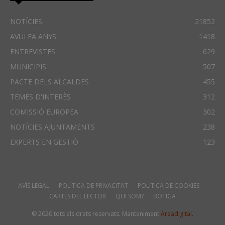
NOTÍCIES
21852
AVUI FA ANYS
1418
ENTREVISTES
629
MUNICIPIS
507
PACTE DELS ALCALDES
455
TEMES D'INTERÈS
312
COMISSIÓ EUROPEA
302
NOTÍCIES AJUNTAMENTS
238
EXPERTS EN GESTIÓ
123
AVÍS LEGAL
POLÍTICA DE PRIVACITAT
POLÍTICA DE COOKIES
CARTES DEL LECTOR
QUI SOM?
BOTIGA
© 2020 tots els drets reservats. Manteniment
Areadigital.