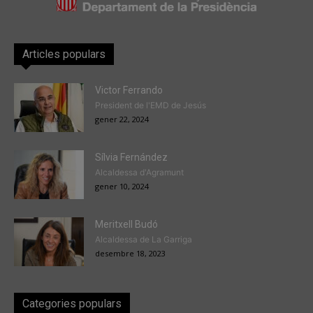
Articles populars
Victor Ferrando
President de l'EMD de Jesús
gener 22, 2024
Sílvia Fernández
Alcaldessa d'Agramunt
gener 10, 2024
Meritxell Budó
Alcaldessa de La Garriga
desembre 18, 2023
Categories populars