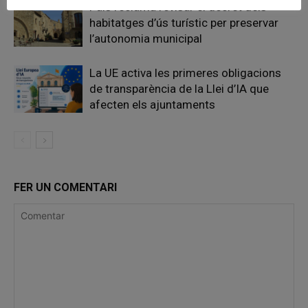
Pals reclama revisar el decret dels
habitatges d’ús turístic per preservar
l’autonomia municipal
La UE activa les primeres obligacions
de transparència de la Llei d’IA que
afecten els ajuntaments
FER UN COMENTARI