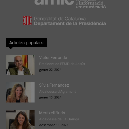
Articles populars
Victor Ferrando
President de l'EMD de Jesús
gener 22, 2024
Sílvia Fernández
Alcaldessa d'Agramunt
gener 10, 2024
Meritxell Budó
Alcaldessa de La Garriga
desembre 18, 2023