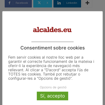
Facebook
X
Linkedin
Article anterior
Article següent
Municipàlia tanca una edició
La Federació de Municipis de
“rècord” generant un impacte
Catalunya i la Fundació Carles
de 16 milions
Pi i Sunyer presenten una nova
edició del llibre de Bones
Consentiment sobre cookies
Pràctiques dels Governs
Locals
Fem servir cookies al nostre lloc web per a
garantir el correcte funcionament de la mateixa i
oferir-li la experiència de navegació més
rellevant. Al clicar a "D'acord" accepta l'ús de
Articles relacionats
TOTES les cookies. També pot rebutjar o
configurar-les a "Opcions de gestió".
Eclipsi solar del 12 d’agost: així es
Opcions de gestió
veurà des dels municipis de Catalunya
Sí, accepto