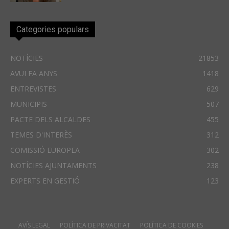
Categories populars
NOTÍCIES
21853
AVUI FA ANYS
1418
ENTREVISTES
629
MUNICIPIS
507
PACTE DELS ALCALDES
455
TEMES D'INTERÈS
312
COMISSIÓ EUROPEA
302
NOTÍCIES AJUNTAMENTS
238
EXPERTS EN GESTIÓ
123
AVÍS LEGAL
POLÍTICA DE PRIVACITAT
POLÍTICA DE COOKIES