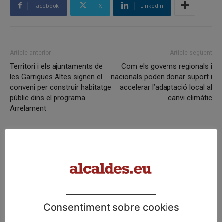
Facebook
X
Linkedin
Article anterior
Article següent
Territori i els ajuntaments de
Com els governs regionals i
les Garrigues Altes signen el
nacionals poden donar suport i
conveni per construir habitatge
accelerar l’adaptació local al
públic dins el programa
canvi climàtic
Arrelament
Articles relacionats
Pals reclama revisar el decret dels
habitatges d’ús turístic per preservar
l’autonomia municipal
Consentiment sobre cookies
La UE activa les primeres obligacions