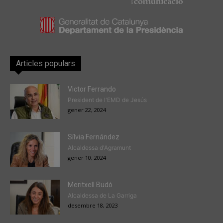
Articles populars
Victor Ferrando
President de l'EMD de Jesús
gener 22, 2024
Sílvia Fernández
Alcaldessa d'Agramunt
gener 10, 2024
Meritxell Budó
Alcaldessa de La Garriga
desembre 18, 2023