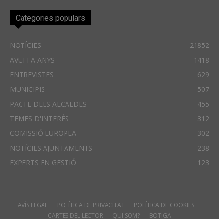
Categories populars
NOTÍCIES
21852
AVUI FA ANYS
1418
ENTREVISTES
629
MUNICIPIS
507
PACTE DELS ALCALDES
455
TEMES D'INTERÈS
312
COMISSIÓ EUROPEA
302
NOTÍCIES AJUNTAMENTS
238
EXPERTS EN GESTIÓ
123
AVÍS LEGAL
POLÍTICA DE PRIVACITAT
POLÍTICA DE COOKIES
CARTES DEL LECTOR
QUI SOM?
BOTIGA