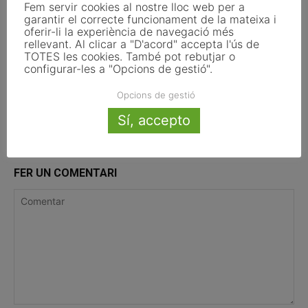
Fem servir cookies al nostre lloc web per a
de transparència de la Llei d’IA que
garantir el correcte funcionament de la mateixa i
afecten els ajuntaments
oferir-li la experiència de navegació més
rellevant. Al clicar a "D'acord" accepta l'ús de
TOTES les cookies. També pot rebutjar o
El Pla de Barris mobilitza 117 municipis
configurar-les a "Opcions de gestió".
catalans per impulsar la regeneració
urbana
Opcions de gestió
Sí, accepto
FER UN COMENTARI