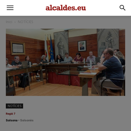
Inici
NOTÍCIES
NOTÍCIES
Regió 7
Solsona
• Solsonès