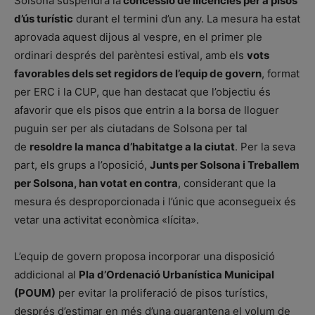
Solsona suspendrà la
concessió de llicències per a pisos
d’ús turístic
durant el termini d’un any. La mesura ha estat
aprovada aquest dijous al vespre, en el primer ple
ordinari després del parèntesi estival, amb els
vots
favorables dels set regidors de l’equip de govern
, format
per ERC i la CUP, que han destacat que l’objectiu és
afavorir que els pisos que entrin a la borsa de lloguer
puguin ser per als ciutadans de Solsona per tal
de
resoldre la manca d’habitatge a la ciutat
. Per la seva
part, els grups a l’oposició,
Junts per Solsona i Treballem
per Solsona, han votat en contra
, considerant que la
mesura és desproporcionada i l’únic que aconsegueix és
vetar una activitat econòmica «lícita».
L’equip de govern proposa incorporar una disposició
addicional al
Pla d’Ordenació Urbanística Municipal
(POUM)
per evitar la proliferació de pisos turístics,
després d’estimar en més d’una quarantena el volum de