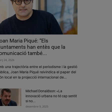
oan Maria Piqué: “Els
juntaments han entès que la
omunicació també...
rç 24, 2026
b una trajectòria entre el periodisme i la gestió
blica, Joan Maria Piqué reivindica el paper del
n local en la projecció internacional de...
Michael Donaldson: «La
innovació urbana no té cap sentit
si no...
desembre 9, 2025