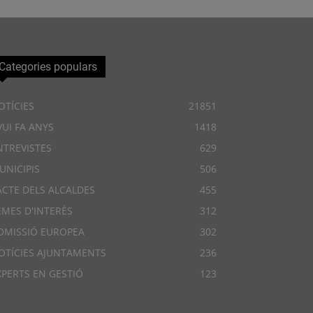
Categories populars
OTÍCIES
21851
VUI FA ANYS
1418
NTREVISTES
629
UNICIPIS
506
ACTE DELS ALCALDES
455
EMES D'INTERÈS
312
OMISSIÓ EUROPEA
302
OTÍCIES AJUNTAMENTS
236
XPERTS EN GESTIÓ
123