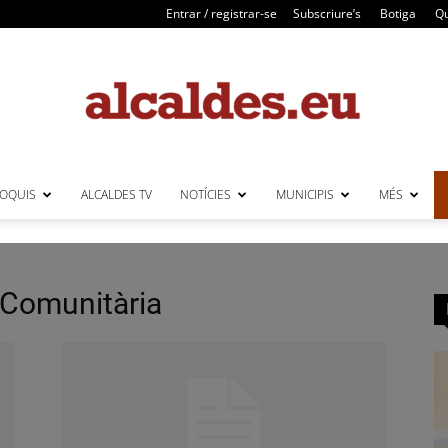
Entrar / registrar-se
Subscriure’s
Botiga
Qu
LOQUIS
ALCALDES TV
NOTÍCIES
MUNICIPIS
MÉS
Alcaldes
i Comunitària