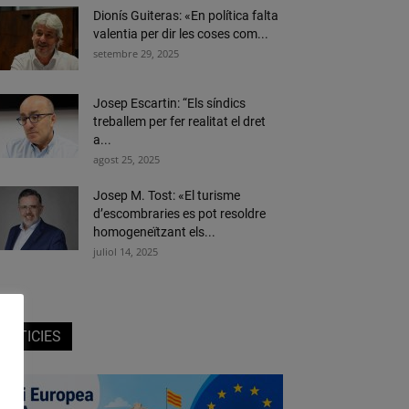
Dionís Guiteras: «En política falta
valentia per dir les coses com...
setembre 29, 2025
Josep Escartin: “Els síndics
treballem per fer realitat el dret
a...
agost 25, 2025
Josep M. Tost: «El turisme
d’escombraries es pot resoldre
homogeneïtzant els...
juliol 14, 2025
NOTICIES