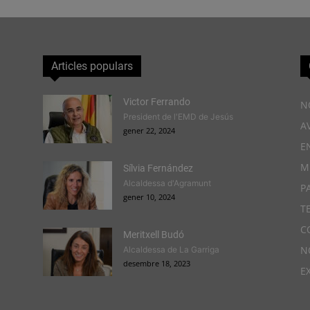
Articles populars
Victor Ferrando
N
President de l'EMD de Jesús
A
gener 22, 2024
E
M
Sílvia Fernández
Alcaldessa d'Agramunt
P
gener 10, 2024
T
C
Meritxell Budó
N
Alcaldessa de La Garriga
desembre 18, 2023
E