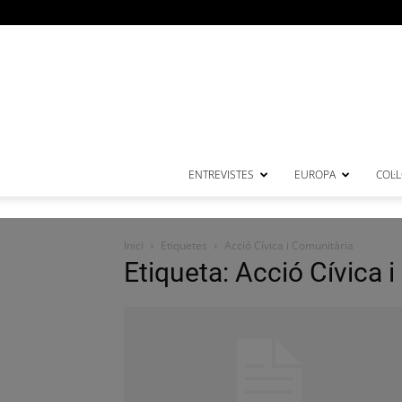
ENTREVISTES
EUROPA
COL·
Inici
Etiquetes
Acció Cívica i Comunitària
Etiqueta: Acció Cívica 