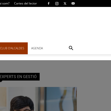
i som?
Cartes del lector
CLUB D’ALCALDES
AGENDA
EXPERTS EN GESTIÓ