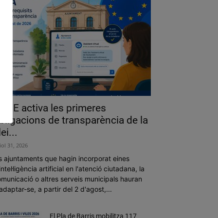
a UE activa les primeres
bligacions de transparència de la
lei...
liol 31, 2026
s ajuntaments que hagin incorporat eines
intel·ligència artificial en l'atenció ciutadana, la
municació o altres serveis municipals hauran
adaptar-se, a partir del 2 d'agost,...
El Pla de Barris mobilitza 117