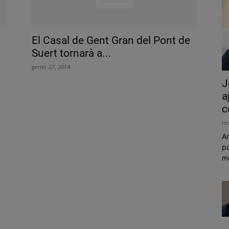
El Casal de Gent Gran del Pont de
Suert tornarà a...
gener 27, 2014
J
a
c
ma
Am
pú
mó