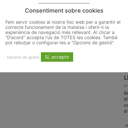
Consentiment sobre cookies
Fem servir cookies al nostre lloc web per a garantir el
correcte funcionament de la mateixa i oferir-li la
experiència de navegació més rellevant. Al clicar a
"D'acord" accepta l'ús de TOTES les cookies. També
pot rebutjar o configurar-les a "Opcions de gestió".
Sí, accepto
Opcions de gestió
L
o
L
ju
El
d'
co
d'