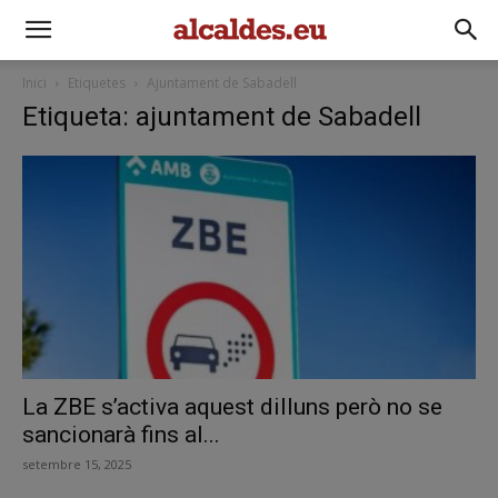
Inici
Etiquetes
Ajuntament de Sabadell
Etiqueta: ajuntament de Sabadell
La ZBE s’activa aquest dilluns però no se
sancionarà fins al...
setembre 15, 2025