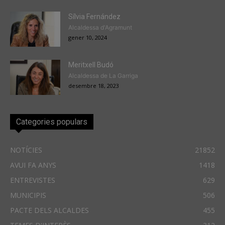
Sílvia Fernández
Alcaldessa d'Agramunt
gener 10, 2024
Meritxell Budó
Alcaldessa de La Garriga
desembre 18, 2023
Categories populars
NOTÍCIES
21852
AVUI FA ANYS
1418
ENTREVISTES
629
MUNICIPIS
506
PACTE DELS ALCALDES
455