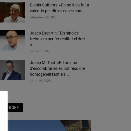
Dionís Guiteras: «En política falta
valentia per dir les coses com...
setembre 29, 2025
Josep Escartin: “Els síndics
treballem per fer realitat el dret
a...
agost 25, 2025
Josep M. Tost: «El turisme
d’escombraries es pot resoldre
homogeneïtzant els...
juliol 14, 2025
NOTICIES