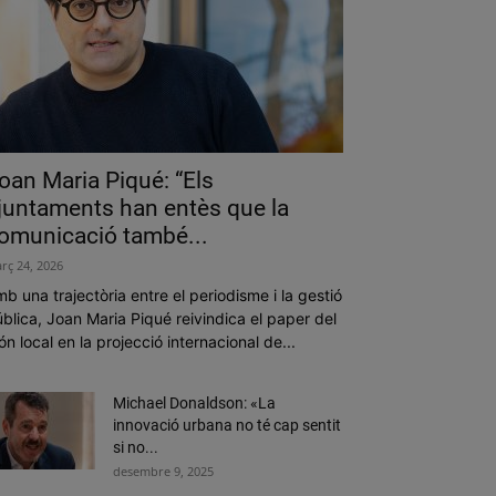
oan Maria Piqué: “Els
juntaments han entès que la
omunicació també...
rç 24, 2026
b una trajectòria entre el periodisme i la gestió
blica, Joan Maria Piqué reivindica el paper del
n local en la projecció internacional de...
Michael Donaldson: «La
innovació urbana no té cap sentit
si no...
desembre 9, 2025