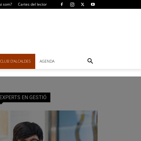
i som?
Cartes del lector
CLUB D’ALCALDES
AGENDA
EXPERTS EN GESTIÓ