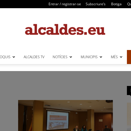
Entrar / registrar-se
Subscriure’s
Botiga
Qu
LOQUIS
ALCALDES TV
NOTÍCIES
MUNICIPIS
MÉS
Alcaldes