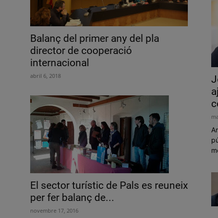
Balanç del primer any del pla
director de cooperació
internacional
abril 6, 2018
J
a
c
ma
Am
pú
mó
El sector turístic de Pals es reuneix
per fer balanç de...
novembre 17, 2016