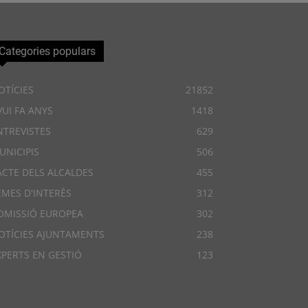
Categories populars
OTÍCIES
21852
VUI FA ANYS
1418
NTREVISTES
629
UNICIPIS
506
ACTE DELS ALCALDES
455
EMES D'INTERÈS
312
OMISSIÓ EUROPEA
302
OTÍCIES AJUNTAMENTS
238
XPERTS EN GESTIÓ
123