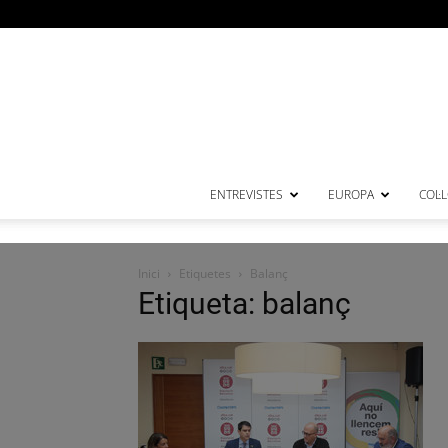
ENTREVISTES
EUROPA
COL·
Inici
Etiquetes
Balanç
Etiqueta: balanç