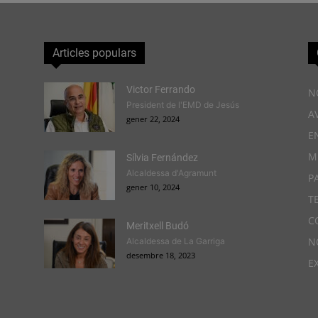
Articles populars
Victor Ferrando
N
President de l'EMD de Jesús
A
gener 22, 2024
E
M
Sílvia Fernández
Alcaldessa d'Agramunt
P
gener 10, 2024
T
C
Meritxell Budó
N
Alcaldessa de La Garriga
desembre 18, 2023
E