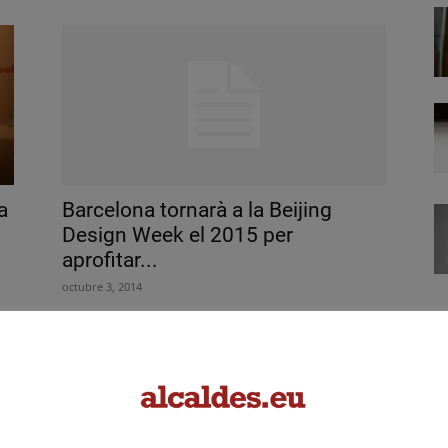
a
Barcelona tornarà a la Beijing
Design Week el 2015 per
aprofitar...
octubre 3, 2014