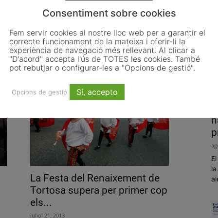
Consentiment sobre cookies
Trias: «Barcelona no deixarà enrere
Fem servir cookies al nostre lloc web per a garantir el
correcte funcionament de la mateixa i oferir-li la
ningú»
experiència de navegació més rellevant. Al clicar a
gener 16, 2014
"D'acord" accepta l'ús de TOTES les cookies. També
pot rebutjar o configurar-les a "Opcions de gestió".
Sí, accepto
Opcions de gestió
P
h
p
ag
El
la
La Festa del Renaixement de
al
Tortosa supera per primer cop
els...
juliol 21, 2013