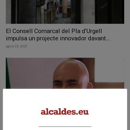
El Consell Comarcal del Pla d’Urgell
impulsa un projecte innovador davant...
agost 23, 2023