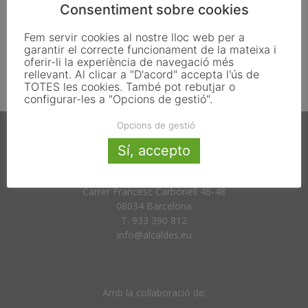
Consentiment sobre cookies
«Volem crear un Reglament de Participació:
Fem servir cookies al nostre lloc web per a
es bo que la gent...
garantir el correcte funcionament de la mateixa i
oferir-li la experiència de navegació més
novembre 24, 2015
rellevant. Al clicar a "D'acord" accepta l'ús de
TOTES les cookies. També pot rebutjar o
configurar-les a "Opcions de gestió".
Opcions de gestió
Sí, accepto
Carrer Francesc Carbonell 46-48
08034 Barcelona
T. 933 390 812
info@alcaldes.eu
Amb la col·laboració de: