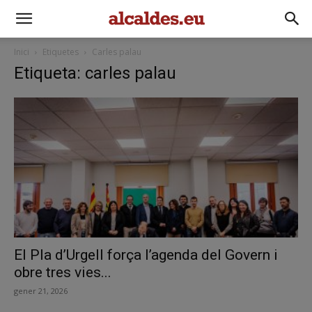
Inici
Etiquetes
Carles palau
Etiqueta: carles palau
El Pla d’Urgell força l’agenda del Govern i
obre tres vies...
gener 21, 2026