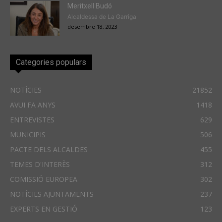
Meritxell Budó
Alcaldessa de La Garriga
desembre 18, 2023
Categories populars
NOTÍCIES
21852
AVUI FA ANYS
1418
ENTREVISTES
629
MUNICIPIS
506
PACTE DELS ALCALDES
455
TEMES D'INTERÈS
312
COMISSIÓ EUROPEA
302
NOTÍCIES AJUNTAMENTS
237
EXPERTS EN GESTIÓ
123