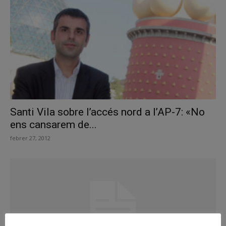
Santi Vila sobre l’accés nord a l’AP-7: «No
ens cansarem de...
febrer 27, 2012