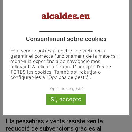
La Generalitat xifra en 1.124 MEUR la
inversió necessària per completar...
Consentiment sobre cookies
febrer 2, 2012
Fem servir cookies al nostre lloc web per a
garantir el correcte funcionament de la mateixa i
oferir-li la experiència de navegació més
rellevant. Al clicar a "D'acord" accepta l'ús de
TOTES les cookies. També pot rebutjar o
configurar-les a "Opcions de gestió".
Opcions de gestió
Sí, accepto
Els pessebres vivents resisteixen la
reducció de subvencions gràcies al