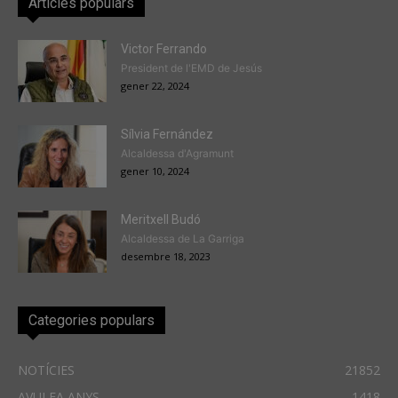
Articles populars
Victor Ferrando
President de l'EMD de Jesús
gener 22, 2024
Sílvia Fernández
Alcaldessa d'Agramunt
gener 10, 2024
Meritxell Budó
Alcaldessa de La Garriga
desembre 18, 2023
Categories populars
NOTÍCIES
21852
AVUI FA ANYS
1418